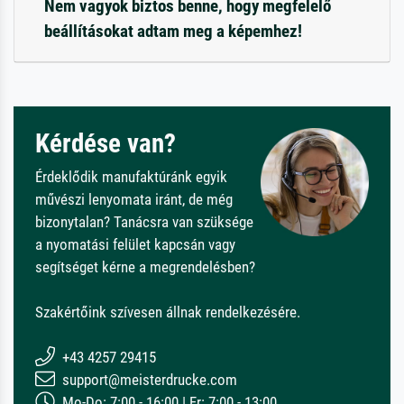
Nem vagyok biztos benne, hogy megfelelő
beállításokat adtam meg a képemhez!
Kérdése van?
Érdeklődik manufaktúránk egyik
művészi lenyomata iránt, de még
bizonytalan? Tanácsra van szüksége
a nyomatási felület kapcsán vagy
segítséget kérne a megrendelésben?
Szakértőink szívesen állnak rendelkezésére.
+43 4257 29415
support@meisterdrucke.com
Mo-Do: 7:00 - 16:00 | Fr: 7:00 - 13:00