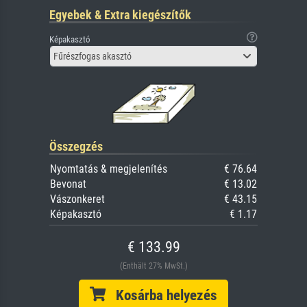
Egyebek & Extra kiegészítők
Képakasztó
Fűrészfogas akasztó
Összegzés
Nyomtatás & megjelenítés
€ 76.64
Bevonat
€ 13.02
Vászonkeret
€ 43.15
Képakasztó
€ 1.17
€ 133.99
(Enthält 27% MwSt.)
Kosárba helyezés