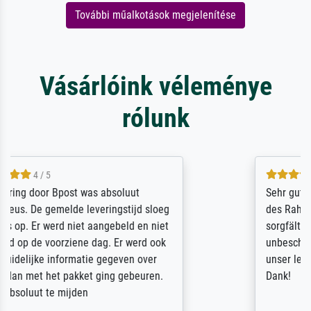
További műalkotások megjelenítése
Vásárlóink véleménye
rólunk
5 / 5
Sehr gute Qualität des Leinwanddrucks und
des Rahmens! Unser Bild wurde sehr
sorgfältig und sicher verpackt, so dass es
unbeschadet bei uns ankam. Es wird nicht
unser letzter Meisterdruck sein. Vielen
Dank!