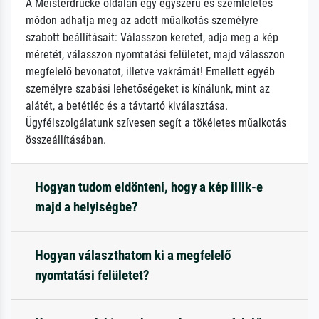
A Meisterdrucke oldalán egy egyszerű és szemléletes
módon adhatja meg az adott műalkotás személyre
szabott beállításait: Válasszon keretet, adja meg a kép
méretét, válasszon nyomtatási felületet, majd válasszon
megfelelő bevonatot, illetve vakrámát! Emellett egyéb
személyre szabási lehetőségeket is kínálunk, mint az
alátét, a betétléc és a távtartó kiválasztása.
Ügyfélszolgálatunk szívesen segít a tökéletes műalkotás
összeállításában.
Hogyan tudom eldönteni, hogy a kép illik-e
majd a helyiségbe?
Hogyan választhatom ki a megfelelő
nyomtatási felületet?