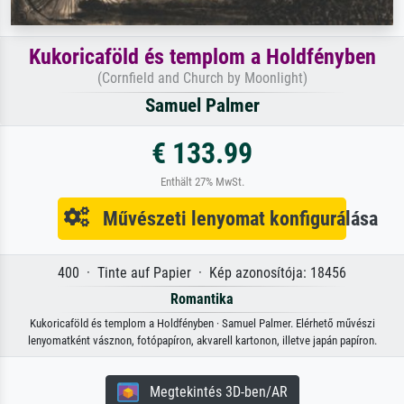
Kukoricaföld és templom a Holdfényben
(Cornfield and Church by Moonlight)
Samuel Palmer
€ 133.99
Enthält 27% MwSt.
Művészeti lenyomat konfigurálása
400 · Tinte auf Papier · Kép azonosítója: 18456
Romantika
Kukoricaföld és templom a Holdfényben · Samuel Palmer. Elérhető művészi
lenyomatként vásznon, fotópapíron, akvarell kartonon, illetve japán papíron.
Megtekintés 3D-ben/AR