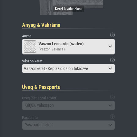
Anyag & Vakráma
Anyag
Vászon Leonardo (szatén)
(Vászon Velence)
Vászon keret
Vászonkeret - Kép az oldalon tükrözve
Üveg & Paszpartu
Üveg (hátlappal együtt)
Kérjük, válasszon
Paszpartu
Paszpartu nélkül