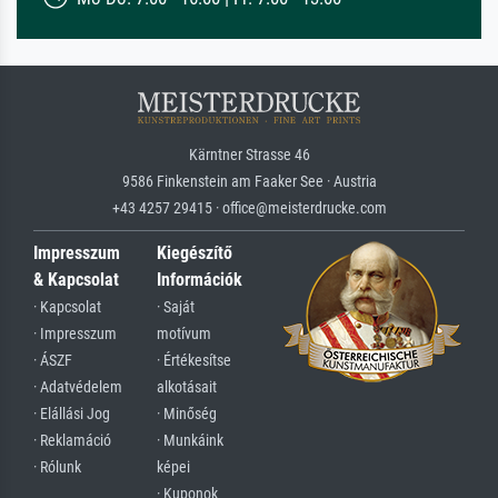
Kärntner Strasse 46
9586 Finkenstein am Faaker See · Austria
+43 4257 29415 · office@meisterdrucke.com
Impresszum
Kiegészítő
& Kapcsolat
Információk
· Kapcsolat
· Saját
· Impresszum
motívum
· ÁSZF
· Értékesítse
· Adatvédelem
alkotásait
· Elállási Jog
· Minőség
· Reklamáció
· Munkáink
· Rólunk
képei
· Kuponok