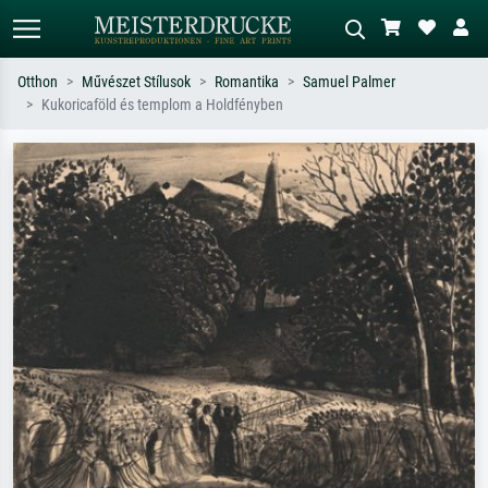
Otthon
Művészet Stílusok
Romantika
Samuel Palmer
Kukoricaföld és templom a Holdfényben
Alap keresés
MI-képkereső
Keressen művész, műcím vagy stílus
Írja le a jelenetet – pl. zöld rét, sok
szerint – pl. Monet, Csillagos éj,
piros absztrakt, sötét olajkép, álló akt
impresszionizmus, Hokusai-hullám,
egy fa mellett.
akt.