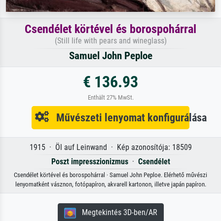
Csendélet körtével és borospohárral
(Still life with pears and wineglass)
Samuel John Peploe
€ 136.93
Enthält 27% MwSt.
Művészeti lenyomat konfigurálása
1915 · Öl auf Leinwand · Kép azonosítója: 18509
Poszt impresszionizmus
·
Csendélet
Csendélet körtével és borospohárral · Samuel John Peploe. Elérhető művészi
lenyomatként vásznon, fotópapíron, akvarell kartonon, illetve japán papíron.
Megtekintés 3D-ben/AR