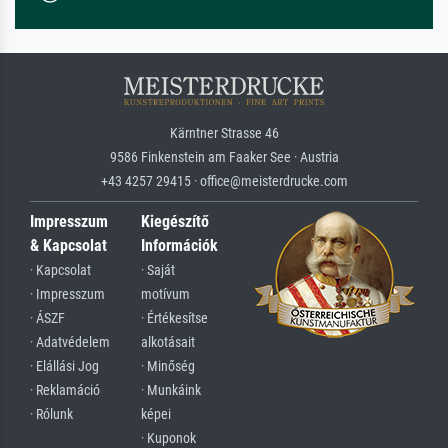
Kärntner Strasse 46
9586 Finkenstein am Faaker See · Austria
+43 4257 29415 · office@meisterdrucke.com
Impresszum
Kiegészítő
& Kapcsolat
Információk
· Kapcsolat
· Saját
· Impresszum
motívum
· ÁSZF
· Értékesítse
· Adatvédelem
alkotásait
· Elállási Jog
· Minőség
· Reklamáció
· Munkáink
· Rólunk
képei
· Kuponok