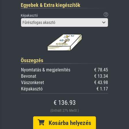
Egyebek & Extra kiegészítők
Képakasztó
Fűrészfogas akasztó
Összegzés
Nyomtatás & megjelenítés
€ 78.45
Bevonat
€ 13.34
Vászonkeret
€ 43.98
Képakasztó
€ 1.17
€ 136.93
(Enthält 27% MwSt.)
Kosárba helyezés