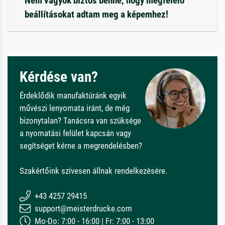
Nem vagyok biztos benne, hogy megfelelő
beállításokat adtam meg a képemhez!
Kérdése van?
Érdeklődik manufaktúránk egyik
művészi lenyomata iránt, de még
bizonytalan? Tanácsra van szüksége
a nyomatási felület kapcsán vagy
segítséget kérne a megrendelésben?
Szakértőink szívesen állnak rendelkezésére.
+43 4257 29415
support@meisterdrucke.com
Mo-Do: 7:00 - 16:00 | Fr: 7:00 - 13:00