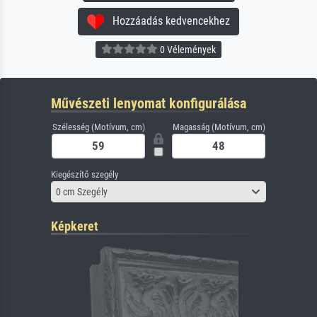
Hozzáadás kedvencekhez
0 Vélemények
Művészeti lenyomat konfigurálása
Szélesség (Motívum, cm)
Magasság (Motívum, cm)
Kiegészítő szegély
0 cm Szegély
Képkeret