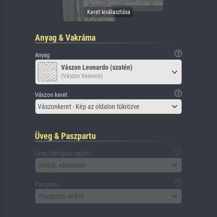
Anyag & Vakráma
Anyag
Vászon Leonardo (szatén)
(Vászon Velence)
Vászon keret
Vászonkeret - Kép az oldalon tükrözve
Üveg & Paszpartu
Üveg (hátlappal együtt)
Kérjük, válasszon
Paszpartu
Paszpartu nélkül