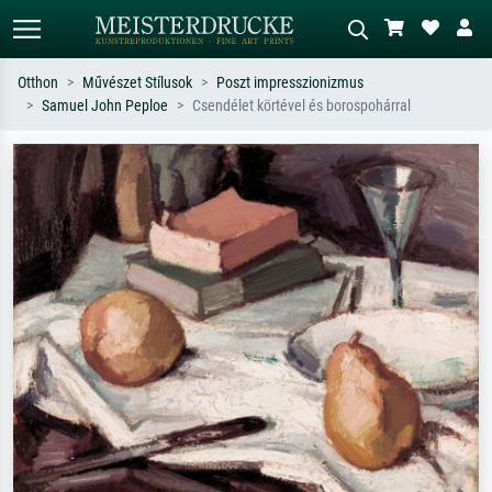
Otthon
Művészet Stílusok
Poszt impresszionizmus
Samuel John Peploe
Csendélet körtével és borospohárral
Alap keresés
MI-képkereső
Keressen művész, műcím vagy stílus
Írja le a jelenetet – pl. zöld rét, sok
szerint – pl. Monet, Csillagos éj,
piros absztrakt, sötét olajkép, álló akt
impresszionizmus, Hokusai-hullám,
egy fa mellett.
akt.