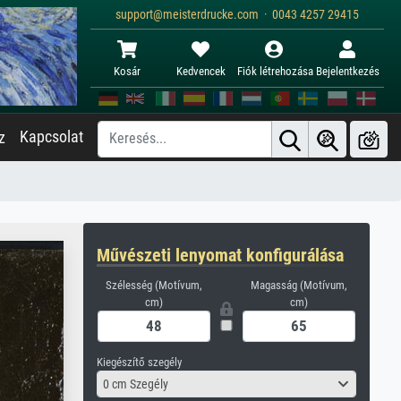
support@meisterdrucke.com · 0043 4257 29415
Kosár
Kedvencek
Fiók létrehozása
Bejelentkezés
Kapcsolat
z
Művészeti lenyomat konfigurálása
Szélesség (Motívum,
Magasság (Motívum,
cm)
cm)
Kiegészítő szegély
0 cm Szegély