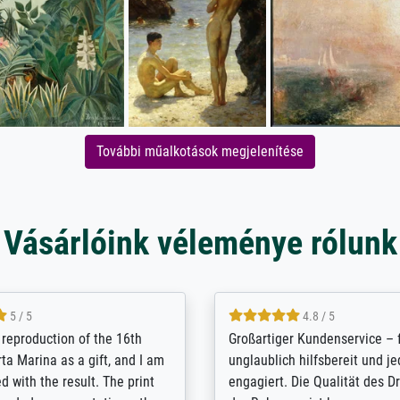
További műalkotások megjelenítése
Vásárlóink véleménye rólunk
5 / 5
5 / 5
t Meisterdrucke strives to
Outstanding quality and cus
lients demands, and provides
support. - the quality of the pr
ice on how to obtain the best
excellent and difficult to dist