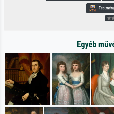
Festmény 
Egyéb művés