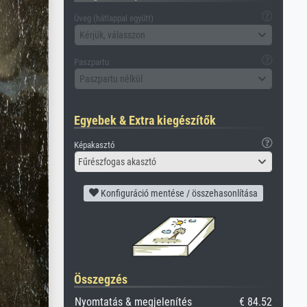
Üveg (hátlappal együtt)
Kérjük, válasszon
Paszpartu
Paszpartu nélkül
Egyebek & Extra kiegészítők
Képakasztó
Fűrészfogas akasztó
Konfiguráció mentése / összehasonlítása
Összegzés
Nyomtatás & megjelenítés
€ 84.52