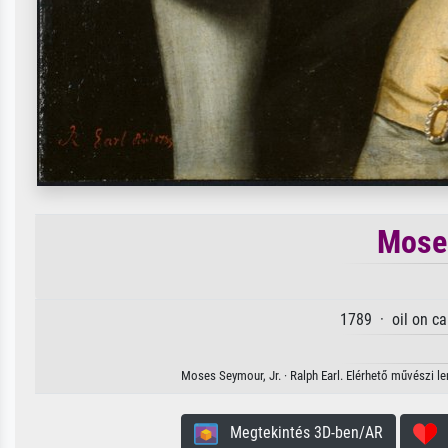
Moses
1789 · oil on c
Moses Seymour, Jr. · Ralph Earl. Elérhető művészi le
Megtekintés 3D-ben/AR
H