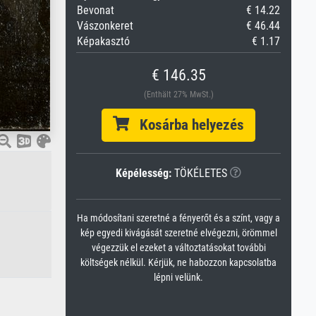
Bevonat
€ 14.22
Vászonkeret
€ 46.44
Képakasztó
€ 1.17
€ 146.35
(Enthält 27% MwSt.)
Kosárba helyezés
Képélesség:
TÖKÉLETES
Ha módosítani szeretné a fényerőt és a színt, vagy a
kép egyedi kivágását szeretné elvégezni, örömmel
végezzük el ezeket a változtatásokat további
költségek nélkül. Kérjük, ne habozzon kapcsolatba
lépni velünk.