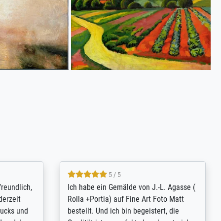
4.8 / 5
tomer
Qualité absolument irréprochable.
inting is
Extraordinaire diversité des thèmes
inguish
abordés et personnalisation des