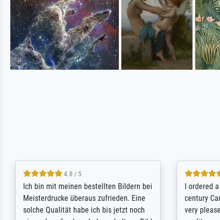
5 / 5
Rundum positive Erfahrung. Die
The team a
Ausführung des Auftrags hat eine Weile
meet its c
gedauert, die angekündigte Lieferzeit
expert adv