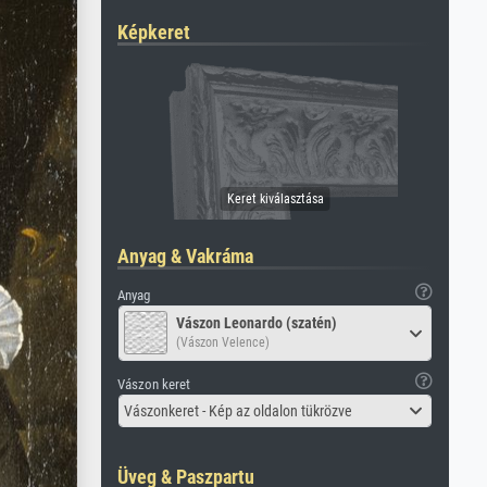
Képkeret
Anyag & Vakráma
Anyag
Vászon Leonardo (szatén)
(Vászon Velence)
Vászon keret
Vászonkeret - Kép az oldalon tükrözve
Üveg & Paszpartu