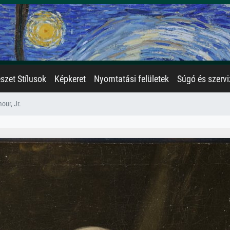
zet Stílusok
Képkeret
Nyomtatási felületek
Súgó és szervi
ur, Jr.