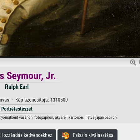
 Seymour, Jr.
Ralph Earl
anvas · Kép azonosítója: 1310500
Portréfestészet
nyomatként vásznon, fotópapíron, akvarell kartonon, illetve japán papíron.
ozzáadás kedvencekhez
Falszín kiválasztása