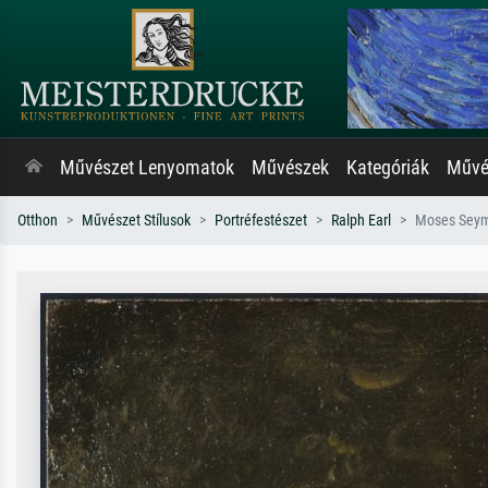
Művészet Lenyomatok
Művészek
Kategóriák
Művés
Otthon
Művészet Stílusok
Portréfestészet
Ralph Earl
Moses Seymo