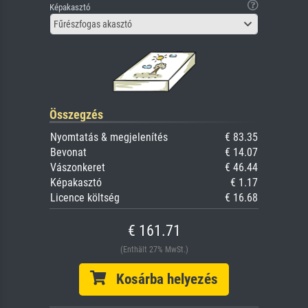
Képakasztó
Fűrészfogas akasztó
Összegzés
Nyomtatás & megjelenítés
€ 83.35
Bevonat
€ 14.07
Vászonkeret
€ 46.44
Képakasztó
€ 1.17
Licence költség
€ 16.68
€ 161.71
(Enthält 27% MwSt.)
Kosárba helyezés