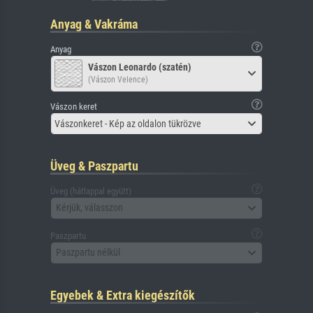
Anyag & Vakráma
Anyag
Vászon Leonardo (szatén)
(Vászon Velence)
Vászon keret
Vászonkeret - Kép az oldalon tükrözve
Üveg & Paszpartu
Üveg (hátlappal együtt)
Kérjük, válasszon
Paszpartu
Paszpartu nélkül
Egyebek & Extra kiegészítők