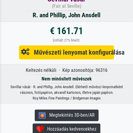
(Fair at Seville)
R. and Phillip, John Ansdell
€ 161.71
Enthält 27% MwSt.
Művészeti lenyomat konfigurálása
Keltezés nélküli · Kép azonosítója: 96316
Nem minősített művészek
Sevillai vásár · R. and Phillip, John Ansdell. Elérhető művészi lenyomatként
vásznon, fotópapíron, akvarell kartonon, illetve japán papíron.
Roy Miles Fine Paintings / Bridgeman Images
Megtekintés 3D-ben/AR
Hozzáadás kedvencekhez