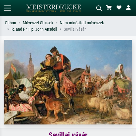
Otthon
Művészet Stílusok
Nem minősített művészek
R. and Phillip, John Ansdell
Sevillai vásár
Alap keresés
MI-képkereső
Keressen művész, műcím vagy stílus
Írja le a jelenetet – pl. zöld rét, sok
szerint – pl. Monet, Csillagos éj,
piros absztrakt, sötét olajkép, álló akt
impresszionizmus, Hokusai-hullám,
egy fa mellett.
akt.
Sevillai vásár