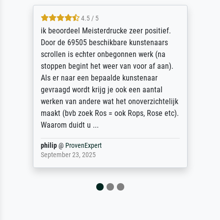
5 / 5
Die Zufriedenheit ist auch nicht dadurch
getrübt, dass das Bild entgegen einer
angegebenen Lieferanschrift (sollte eine
Überraschung für die normannische
Ehefrau sein zum Hochzeits- gleichzeitig
auch Geburtstag sein) doch nach zu Hause
zugestellt wurde.
Jürgen
@
ProvenExpert
April 22, 2026