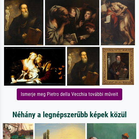
Ismerje meg Pietro della Vecchia további műveit
Néhány a legnépszerűbb képek közül