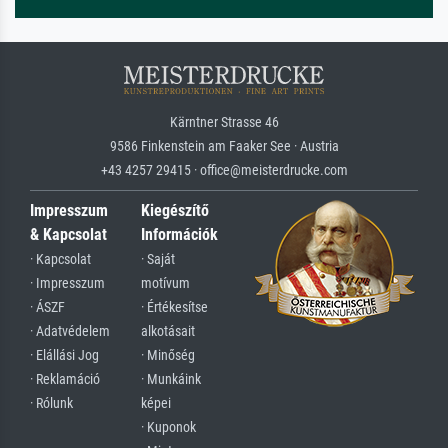
Kärntner Strasse 46
9586 Finkenstein am Faaker See · Austria
+43 4257 29415 · office@meisterdrucke.com
Impresszum
Kiegészítő
& Kapcsolat
Információk
· Kapcsolat
· Saját
· Impresszum
motívum
· ÁSZF
· Értékesítse
· Adatvédelem
alkotásait
· Elállási Jog
· Minőség
· Reklamáció
· Munkáink
· Rólunk
képei
· Kuponok