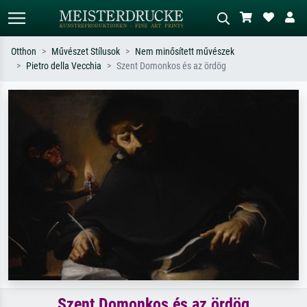
Otthon
Művészet Stílusok
Nem minősített művészek
Pietro della Vecchia
Szent Domonkos és az ördög
Alap keresés
MI-képkereső
Keressen művész, műcím vagy stílus
Írja le a jelenetet – pl. zöld rét, sok
szerint – pl. Monet, Csillagos éj,
piros absztrakt, sötét olajkép, álló akt
impresszionizmus, Hokusai-hullám,
egy fa mellett.
akt.
Szent Domonkos és az ördög