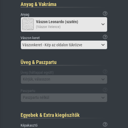
Anyag & Vakráma
Anyag
Vászon Leonardo (szatén)
(Vászon Velence)
Vászon keret
Vászonkeret - Kép az oldalon tükrözve
Üveg & Paszpartu
Üveg (hátlappal együtt)
Kérjük, válasszon
Paszpartu
Paszpartu nélkül
Egyebek & Extra kiegészítők
Képakasztó