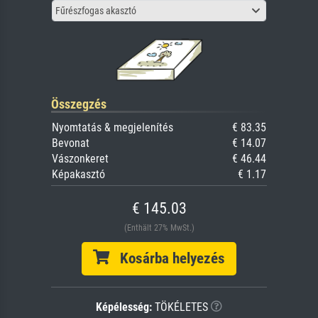
Fűrészfogas akasztó
Összegzés
Nyomtatás & megjelenítés
€ 83.35
Bevonat
€ 14.07
Vászonkeret
€ 46.44
Képakasztó
€ 1.17
€ 145.03
(Enthält 27% MwSt.)
Kosárba helyezés
Képélesség:
TÖKÉLETES