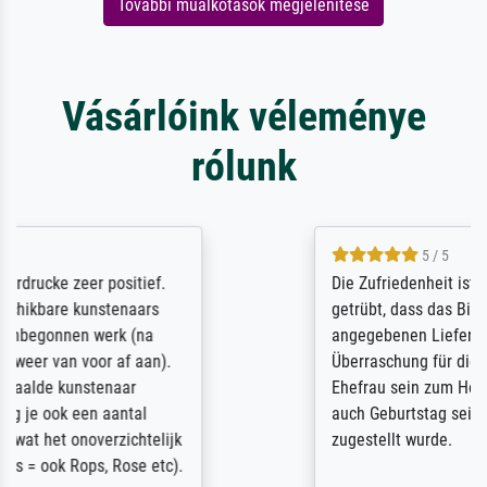
További műalkotások megjelenítése
Vásárlóink véleménye
rólunk
5 / 5
Die Zufriedenheit ist auch nicht dadurch
getrübt, dass das Bild entgegen einer
angegebenen Lieferanschrift (sollte eine
Überraschung für die normannische
Ehefrau sein zum Hochzeits- gleichzeitig
auch Geburtstag sein) doch nach zu Hause
zugestellt wurde.