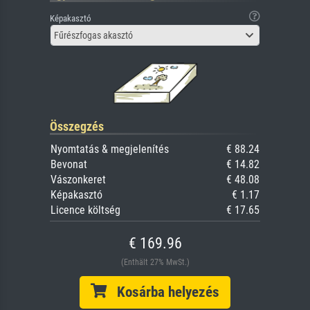
Képakasztó
Fűrészfogas akasztó
Összegzés
Nyomtatás & megjelenítés
€ 88.24
Bevonat
€ 14.82
Vászonkeret
€ 48.08
Képakasztó
€ 1.17
Licence költség
€ 17.65
€ 169.96
(Enthält 27% MwSt.)
Kosárba helyezés