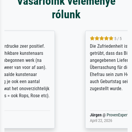
Vásárlóink véleménye
rólunk
5 / 5
Die Zufriedenheit ist auch nicht dadurch
getrübt, dass das Bild entgegen einer
angegebenen Lieferanschrift (sollte eine
Überraschung für die normannische
Ehefrau sein zum Hochzeits- gleichzeitig
auch Geburtstag sein) doch nach zu Hause
zugestellt wurde.
Jürgen
@
ProvenExpert
April 22, 2026