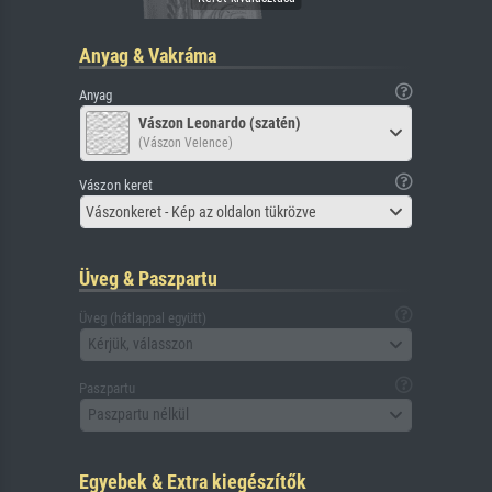
Anyag & Vakráma
Anyag
Vászon Leonardo (szatén)
(Vászon Velence)
Vászon keret
Vászonkeret - Kép az oldalon tükrözve
Üveg & Paszpartu
Üveg (hátlappal együtt)
Kérjük, válasszon
Paszpartu
Paszpartu nélkül
Egyebek & Extra kiegészítők