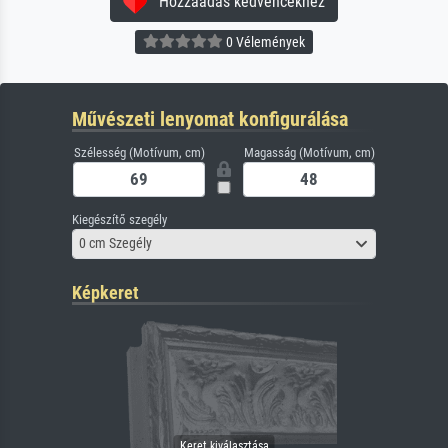
Hozzáadás kedvencekhez
0 Vélemények
Művészeti lenyomat konfigurálása
Szélesség (Motívum, cm)
Magasság (Motívum, cm)
Kiegészítő szegély
0 cm Szegély
Képkeret