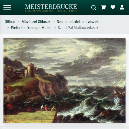
Otthon
Művészet Stílusok
Nem minősített művészek
Pieter the Younger Mulier
Szent Pál Máltára érkezik
Alap keresés
MI-képkereső
Keressen művész, műcím vagy stílus
Írja le a jelenetet – pl. zöld rét, sok
szerint – pl. Monet, Csillagos éj,
piros absztrakt, sötét olajkép, álló akt
impresszionizmus, Hokusai-hullám,
egy fa mellett.
akt.