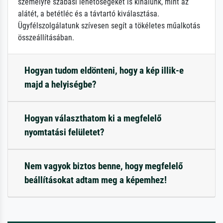
személyre szabási lehetőségeket is kínálunk, mint az
alátét, a betétléc és a távtartó kiválasztása.
Ügyfélszolgálatunk szívesen segít a tökéletes műalkotás
összeállításában.
Hogyan tudom eldönteni, hogy a kép illik-e
majd a helyiségbe?
Hogyan választhatom ki a megfelelő
nyomtatási felületet?
Nem vagyok biztos benne, hogy megfelelő
beállításokat adtam meg a képemhez!