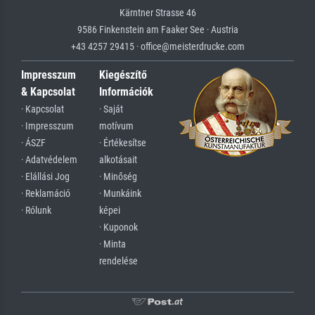
Kärntner Strasse 46
9586 Finkenstein am Faaker See · Austria
+43 4257 29415 · office@meisterdrucke.com
Impresszum
Kiegészítő
& Kapcsolat
Információk
· Kapcsolat
· Saját
· Impresszum
motívum
· ÁSZF
· Értékesítse
· Adatvédelem
alkotásait
· Elállási Jog
· Minőség
· Reklamáció
· Munkáink
· Rólunk
képei
· Kuponok
· Minta
rendelése