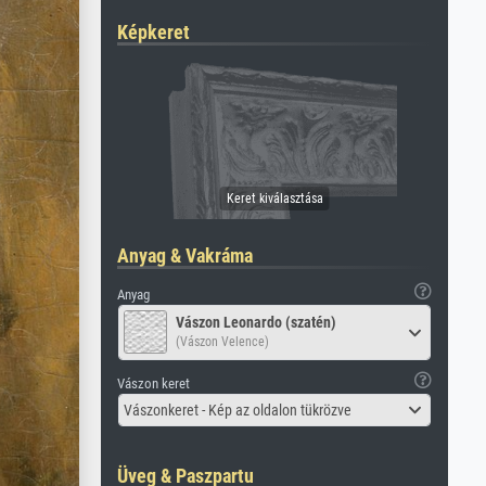
Képkeret
Anyag & Vakráma
Anyag
Vászon Leonardo (szatén)
(Vászon Velence)
Vászon keret
Vászonkeret - Kép az oldalon tükrözve
Üveg & Paszpartu