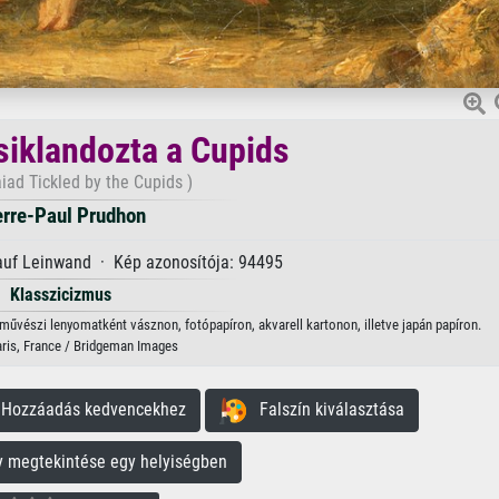
csiklandozta a Cupids
iad Tickled by the Cupids )
erre-Paul Prudhon
 auf Leinwand · Kép azonosítója: 94495
Klasszicizmus
ő művészi lenyomatként vásznon, fotópapíron, akvarell kartonon, illetve japán papíron.
aris, France / Bridgeman Images
ozzáadás kedvencekhez
Falszín kiválasztása
megtekintése egy helyiségben