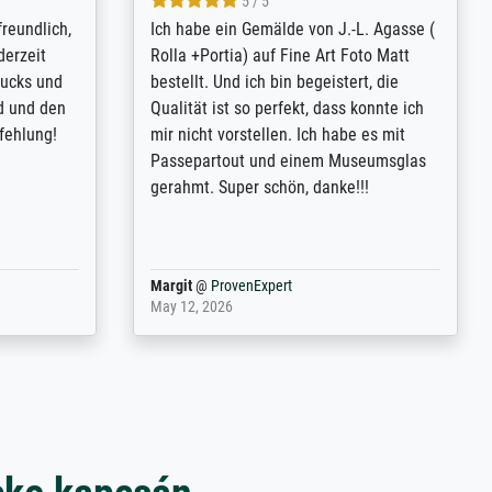
4.8 / 5
tomer
Qualité absolument irréprochable.
inting is
Extraordinaire diversité des thèmes
inguish
abordés et personnalisation des
 my go-to
demandes (recadrage, réajustement des
m now on -
couleurs). Relation clientèle parfaite.
xcellent -
Transport, réception sans aucun
 the work
problème. Merci à toute l'équipe ! Hervé
port
Anonym
@
ProvenExpert
March 31, 2025