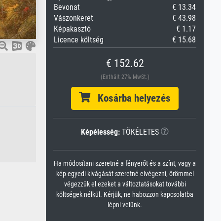
Bevonat
€ 13.34
Vászonkeret
€ 43.98
Képakasztó
€ 1.17
Licence költség
€ 15.68
€ 152.62
(Enthält 27% MwSt.)
Kosárba helyezés
Képélesség:
TÖKÉLETES
Ha módosítani szeretné a fényerőt és a színt, vagy a
kép egyedi kivágását szeretné elvégezni, örömmel
végezzük el ezeket a változtatásokat további
költségek nélkül. Kérjük, ne habozzon kapcsolatba
lépni velünk.