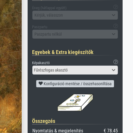
Üveg (hátlappal együtt)
Kérjük, válasszon
Paszpartu
Paszpartu nélkül
Egyebek & Extra kiegészítők
Képakasztó
Fűrészfogas akasztó
Konfiguráció mentése / összehasonlítása
Összegzés
Nyomtatás & megjelenítés
€ 78.45