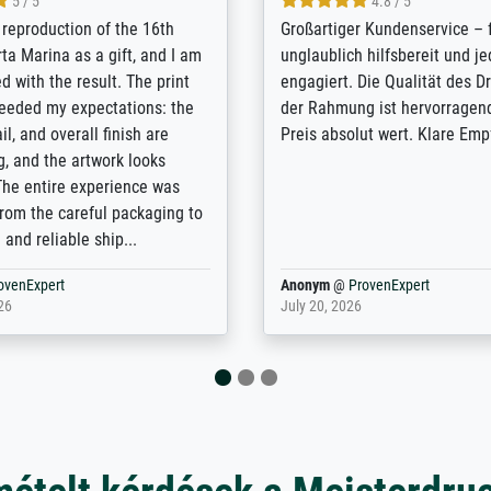
5 / 5
5 / 5
t Meisterdrucke strives to
Outstanding quality and cus
lients demands, and provides
support. - the quality of the pr
ice on how to obtain the best
excellent and difficult to dist
 the prints requested by the
from the real thing; it will be
e company has a vast
for high-quality art prints fro
of prints to choose from, and
the quality of the framing is e
e excellent service also with
the customisation options for
prints which are not in that
are broad - the customer sup
. Highly recommended!
colleagues are truly super...
rovenExpert
Anonym
@
ProvenExpert
6
January 12, 2026