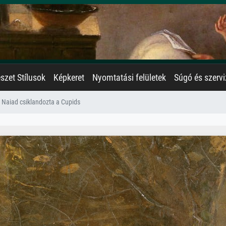
zet Stílusok
Képkeret
Nyomtatási felületek
Súgó és szervi
ú Naiad csiklandozta a Cupids