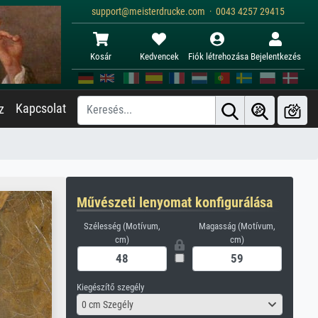
support@meisterdrucke.com · 0043 4257 29415
Kosár
Kedvencek
Fiók létrehozása
Bejelentkezés
Kapcsolat
z
Művészeti lenyomat konfigurálása
Szélesség (Motívum,
Magasság (Motívum,
cm)
cm)
Kiegészítő szegély
0 cm Szegély