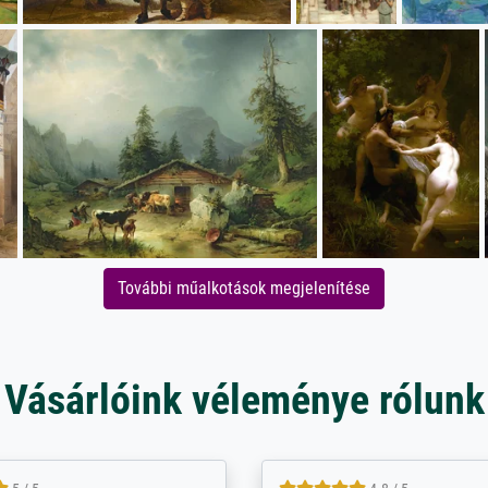
További műalkotások megjelenítése
Vásárlóink véleménye rólunk