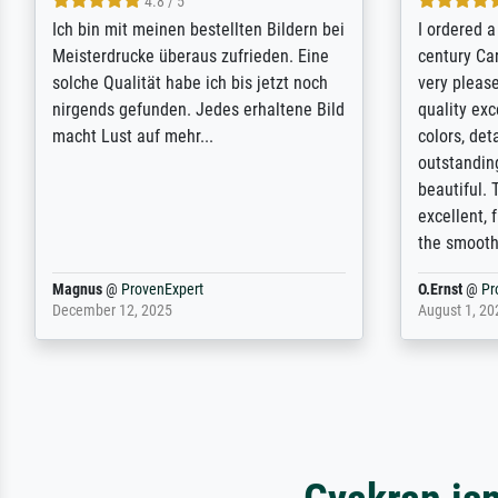
5 / 5
Rundum positive Erfahrung. Die
The team a
Ausführung des Auftrags hat eine Weile
meet its c
gedauert, die angekündigte Lieferzeit
expert adv
wurde aber letztlich sogar etwas
results for
unterschritten. Die Qualität des Papiers
client. Th
und des Drucks (Farben, Details usw.) ist
repertoire 
nicht nur gut, sondern hervorragend.
will provid
Selbst ein Druck ist damit ein Kunstwerk
regards to 
im eigenen Sinne. Definitiv den Pre...
repertoire
Dr.
@
ProvenExpert
Anonym
@
P
February 3, 2026
April 22, 202