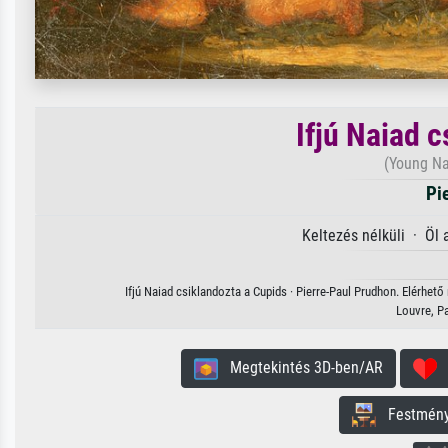
Ifjú Naiad 
(Young Na
Pi
Keltezés nélküli · Öl
Ifjú Naiad csiklandozta a Cupids · Pierre-Paul Prudhon. Elérhet
Louvre, P
Megtekintés 3D-ben/AR
H
Festmény 