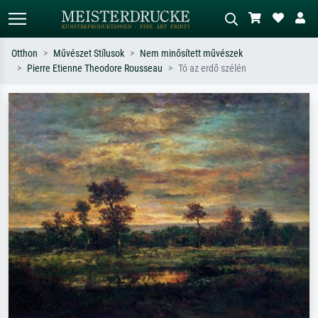
Otthon
Művészet Stílusok
Nem minősített művészek
Pierre Etienne Theodore Rousseau
Tó az erdő szélén
Alap keresés
MI-képkereső
Keressen művész, műcím vagy stílus
Írja le a jelenetet – pl. zöld rét, sok
szerint – pl. Monet, Csillagos éj,
piros absztrakt, sötét olajkép, álló akt
impresszionizmus, Hokusai-hullám,
egy fa mellett.
akt.