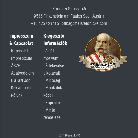
Kärntner Strasse 46
9586 Finkenstein am Faaker See · Austria
+43 4257 29415 · office@meisterdrucke.com
Impresszum
Kiegészítő
& Kapcsolat
Információk
· Kapcsolat
· Saját
· Impresszum
motívum
· ÁSZF
· Értékesítse
· Adatvédelem
alkotásait
· Elállási Jog
· Minőség
· Reklamáció
· Munkáink
· Rólunk
képei
· Kuponok
· Minta
rendelése