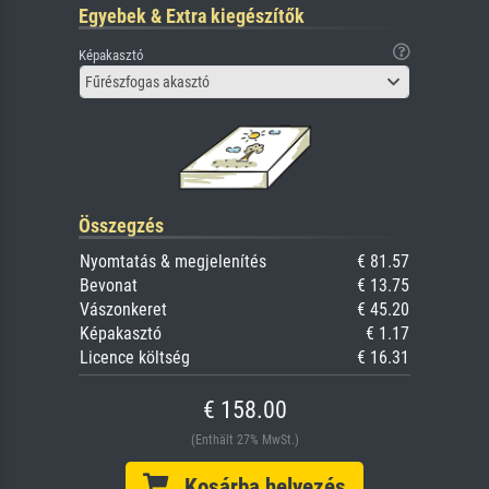
Egyebek & Extra kiegészítők
Képakasztó
Fűrészfogas akasztó
Összegzés
Nyomtatás & megjelenítés
€ 81.57
Bevonat
€ 13.75
Vászonkeret
€ 45.20
Képakasztó
€ 1.17
Licence költség
€ 16.31
€ 158.00
(Enthält 27% MwSt.)
Kosárba helyezés