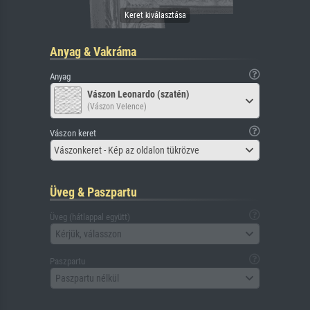
Anyag & Vakráma
Anyag
Vászon Leonardo (szatén)
(Vászon Velence)
Vászon keret
Vászonkeret - Kép az oldalon tükrözve
Üveg & Paszpartu
Üveg (hátlappal együtt)
Kérjük, válasszon
Paszpartu
Paszpartu nélkül