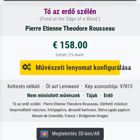
Tó az erdő szélén
(Pond at the Edge of a Wood )
Pierre Etienne Theodore Rousseau
€ 158.00
Enthält 27% MwSt.
Művészeti lenyomat konfigurálása
Keltezés nélküli · Öl auf Leinwand · Kép azonosítója: 97815
Nem minősített művészek
·
Tájak
·
Erdő
Tó az erdő szélén · Pierre Etienne Theodore Rousseau. Elérhető művészi
lenyomatként vásznon, fotópapíron, akvarell kartonon, illetve japán papíron.
Musee de Grenoble, France / Bridgeman Images
Megtekintés 3D-ben/AR