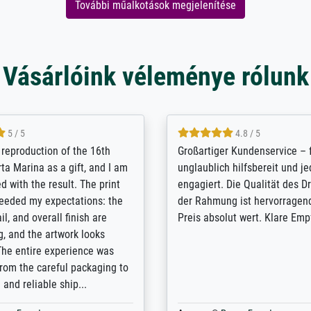
További műalkotások megjelenítése
Vásárlóink véleménye rólunk
5 / 5
5 / 5
t Meisterdrucke strives to
Outstanding quality and cus
lients demands, and provides
support. - the quality of the pr
ice on how to obtain the best
excellent and difficult to dist
 the prints requested by the
from the real thing; it will be
e company has a vast
for high-quality art prints fro
of prints to choose from, and
the quality of the framing is e
e excellent service also with
the customisation options for
prints which are not in that
are broad - the customer sup
. Highly recommended!
colleagues are truly super...