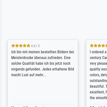
5 / 5
Rundum positive Erfahrung. Die
The team a
Ausführung des Auftrags hat eine Weile
meet its c
gedauert, die angekündigte Lieferzeit
expert adv
wurde aber letztlich sogar etwas
results for
unterschritten. Die Qualität des Papiers
client. Th
und des Drucks (Farben, Details usw.) ist
repertoire 
nicht nur gut, sondern hervorragend.
will provid
Selbst ein Druck ist damit ein Kunstwerk
regards to 
im eigenen Sinne. Definitiv den Pre...
repertoire