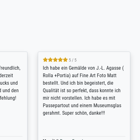
4.8 / 5
tomer
Qualité absolument irréprochable.
inting is
Extraordinaire diversité des thèmes
inguish
abordés et personnalisation des
 my go-to
demandes (recadrage, réajustement des
m now on -
couleurs). Relation clientèle parfaite.
xcellent -
Transport, réception sans aucun
 the work
problème. Merci à toute l'équipe ! Hervé
port