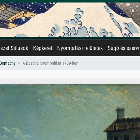
zet Stílusok
Képkeret
Nyomtatási felületek
Súgó és szervi
e Demachy
A Bastille lerombolása 1789-ben