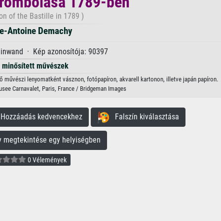
lerombolása 1789-ben
on of the Bastille in 1789 )
re-Antoine Demachy
einwand · Kép azonosítója: 90397
minősített művészek
tő művészi lenyomatként vásznon, fotópapíron, akvarell kartonon, illetve japán papíron.
Musee Carnavalet, Paris, France / Bridgeman Images
ozzáadás kedvencekhez
Falszín kiválasztása
megtekintése egy helyiségben
0 Vélemények