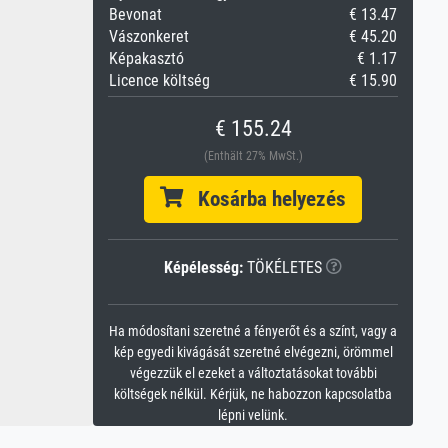
Bevonat
€ 13.47
Vászonkeret
€ 45.20
Képakasztó
€ 1.17
Licence költség
€ 15.90
€ 155.24
(Enthält 27% MwSt.)
Kosárba helyezés
Képélesség:
TÖKÉLETES
Ha módosítani szeretné a fényerőt és a színt, vagy a
kép egyedi kivágását szeretné elvégezni, örömmel
végezzük el ezeket a változtatásokat további
költségek nélkül. Kérjük, ne habozzon kapcsolatba
lépni velünk.