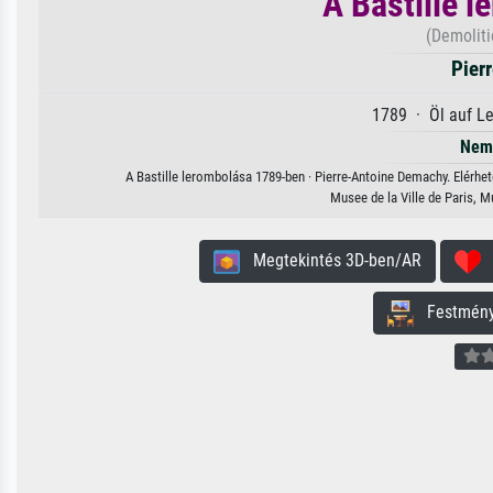
A Bastille 
(Demoliti
Pier
1789 · Öl auf L
Nem 
A Bastille lerombolása 1789-ben · Pierre-Antoine Demachy. Elérhe
Musee de la Ville de Paris, 
Megtekintés 3D-ben/AR
H
Festmény 