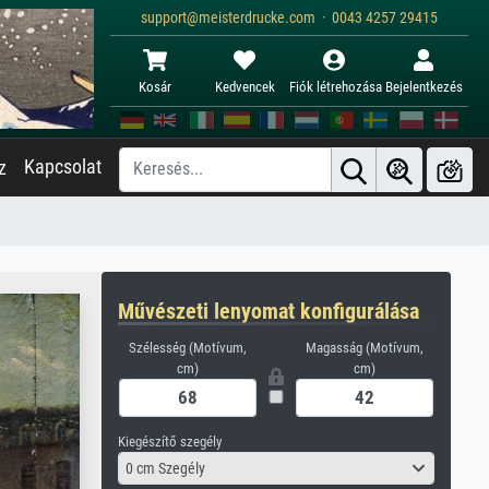
support@meisterdrucke.com · 0043 4257 29415
Kosár
Kedvencek
Fiók létrehozása
Bejelentkezés
Kapcsolat
z
Művészeti lenyomat konfigurálása
Szélesség (Motívum,
Magasság (Motívum,
cm)
cm)
Kiegészítő szegély
0 cm Szegély