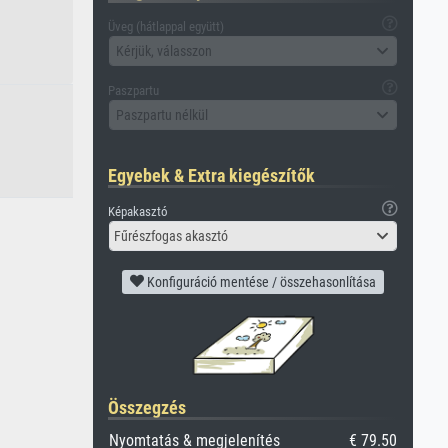
Üveg (hátlappal együtt)
Kérjük, válasszon
Paszpartu
Paszpartu nélkül
Egyebek & Extra kiegészítők
Képakasztó
Fűrészfogas akasztó
Konfiguráció mentése / összehasonlítása
Összegzés
Nyomtatás & megjelenítés
€ 79.50