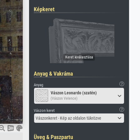
Képkeret
Anyag & Vakráma
Anyag
Vászon Leonardo (szatén)
(Vászon Velence)
Vászon keret
Vászonkeret - Kép az oldalon tükrözve
Üveg & Paszpartu