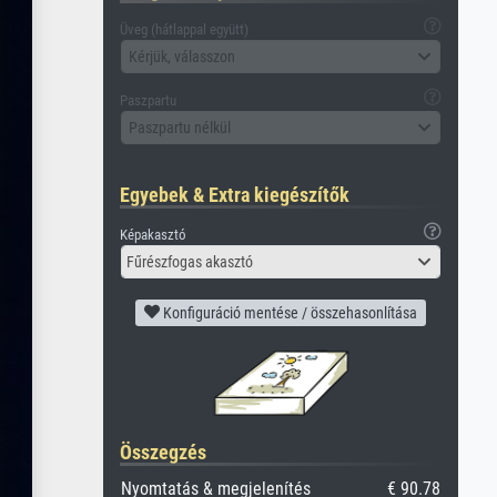
Üveg (hátlappal együtt)
Kérjük, válasszon
Paszpartu
Paszpartu nélkül
Egyebek & Extra kiegészítők
Képakasztó
Fűrészfogas akasztó
Konfiguráció mentése / összehasonlítása
Összegzés
Nyomtatás & megjelenítés
€ 90.78