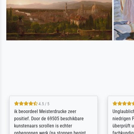
5 / 5
Die Zufriedenheit ist auch nicht dadurch
Excellent 
getrübt, dass das Bild entgegen einer
selection,
angegebenen Lieferanschrift (sollte
were easy, 
eine Überraschung für die normannische
the item it