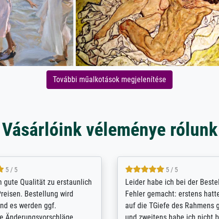
További műalkotások megjelenítése
Vásárlóink véleménye rólunk
5 / 5
5 / 5
/ Highly recommended. The
The team at Meisterdrucke st
 ordering and payment process
meet its clients demands, an
shipping was efficient and
expert advice on how to obtai
self exceeds expectations. I
results for the prints request