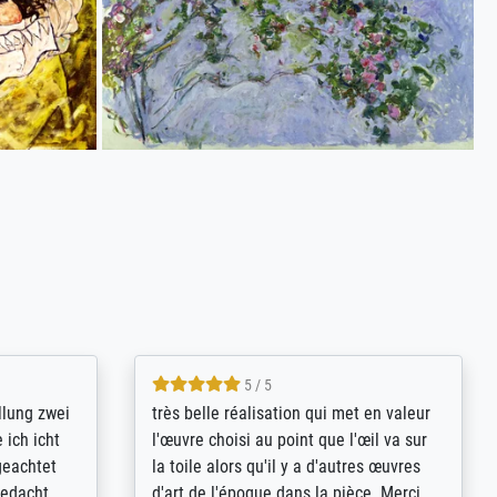
5 / 5
rives to
eine große Auswahl an Bildern und
d provides
deren Reproduktionsmöglichkeiten;
n the best
wurde sehr gut durch die einzelnen
ed by the
Bestellkriterien geführt, verständliche