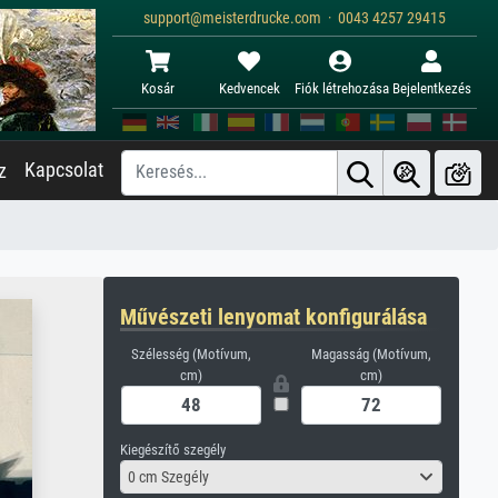
support@meisterdrucke.com · 0043 4257 29415
Kosár
Kedvencek
Fiók létrehozása
Bejelentkezés
Kapcsolat
z
Művészeti lenyomat konfigurálása
Szélesség (Motívum,
Magasság (Motívum,
cm)
cm)
Kiegészítő szegély
0 cm Szegély