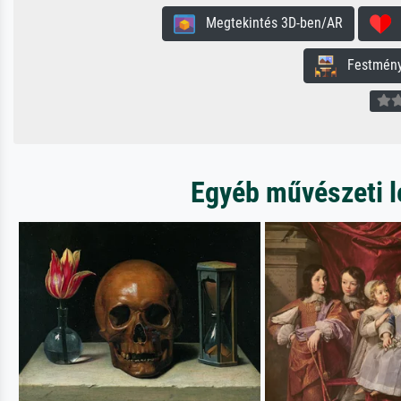
Megtekintés 3D-ben/AR
H
Festmény 
Egyéb művészeti l