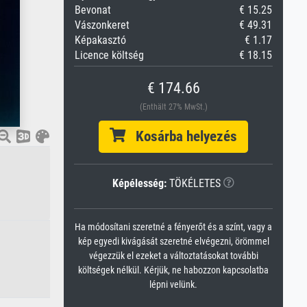
Bevonat
€ 15.25
Vászonkeret
€ 49.31
Képakasztó
€ 1.17
Licence költség
€ 18.15
€ 174.66
(Enthält 27% MwSt.)
Kosárba helyezés
Képélesség:
TÖKÉLETES
Ha módosítani szeretné a fényerőt és a színt, vagy a
kép egyedi kivágását szeretné elvégezni, örömmel
végezzük el ezeket a változtatásokat további
költségek nélkül. Kérjük, ne habozzon kapcsolatba
lépni velünk.