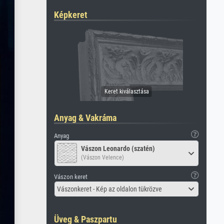
Képkeret
Anyag & Vakráma
Anyag
Vászon Leonardo (szatén)
(Vászon Velence)
Vászon keret
Vászonkeret - Kép az oldalon tükrözve
Üveg & Paszpartu