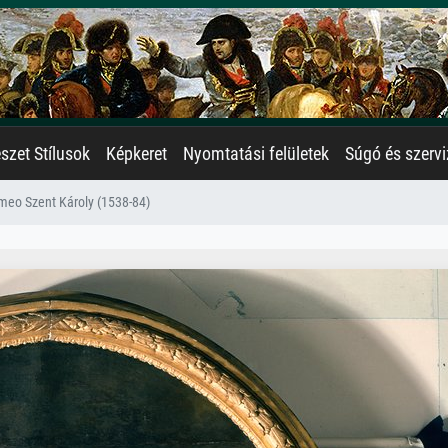
zet Stílusok
Képkeret
Nyomtatási felületek
Súgó és szervi
meo Szent Károly (1538-84)