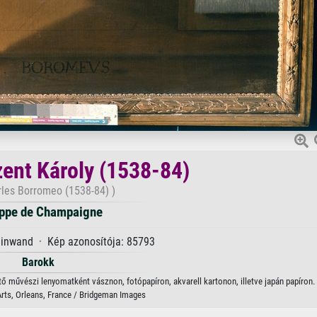
ent Károly (1538-84)
rles Borromeo (1538-84) )
ippe de Champaigne
einwand · Kép azonosítója: 85793
Barokk
ő művészi lenyomatként vásznon, fotópapíron, akvarell kartonon, illetve japán papíron.
ts, Orleans, France / Bridgeman Images