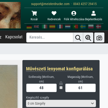
support@meisterdrucke.com · 0043 4257 29415
Kosár
Kedvencek
Fiók létrehozása
Bejelentkezés
Kapcsolat
z
Művészeti lenyomat konfigurálása
Szélesség (Motívum,
Magasság (Motívum,
cm)
cm)
Kiegészítő szegély
0 cm Szegély