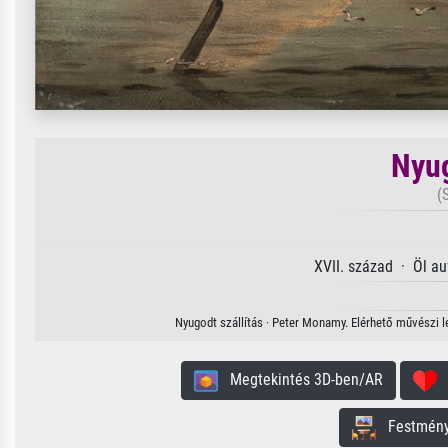
Nyug
(
XVII. század · Öl a
Nyugodt szállítás · Peter Monamy. Elérhető művészi le
Megtekintés 3D-ben/AR
H
Festmény 