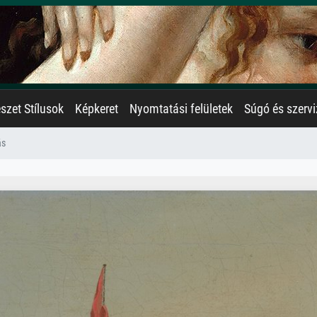
zet Stílusok
Képkeret
Nyomtatási felületek
Súgó és szervi
ás