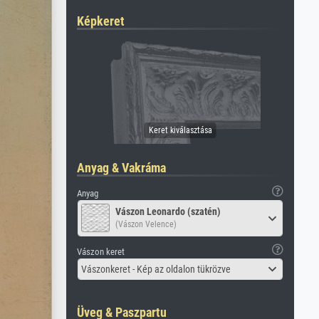
Képkeret
Anyag & Vakráma
Anyag
Vászon Leonardo (szatén)
(Vászon Velence)
Vászon keret
Vászonkeret - Kép az oldalon tükrözve
Üveg & Paszpartu