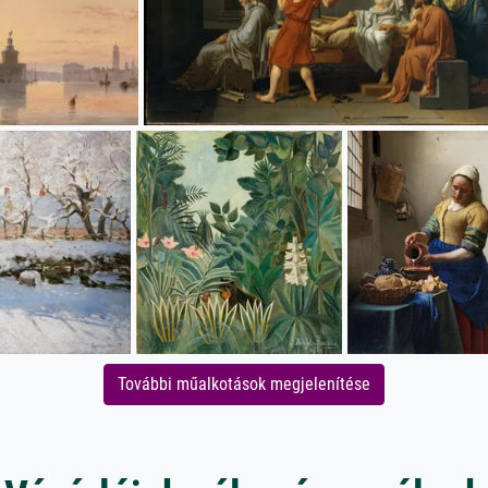
További műalkotások megjelenítése