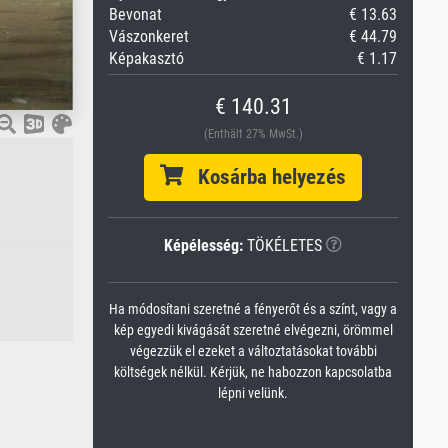
Bevonat
€ 13.63
Vászonkeret
€ 44.79
Képakasztó
€ 1.17
€ 140.31
(Enthält 27% MwSt.)
Kosárba helyezés
Képélesség:
TÖKÉLETES
Ha módosítani szeretné a fényerőt és a színt, vagy a
kép egyedi kivágását szeretné elvégezni, örömmel
végezzük el ezeket a változtatásokat további
költségek nélkül. Kérjük, ne habozzon kapcsolatba
lépni velünk.