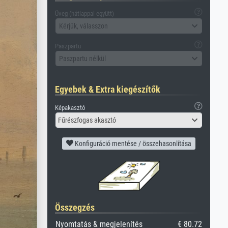
Üveg (hátlappal együtt)
Kérjük, válasszon
Paszpartu
Paszpartu nélkül
Egyebek & Extra kiegészítők
Képakasztó
Fűrészfogas akasztó
Konfiguráció mentése / összehasonlítása
Összegzés
Nyomtatás & megjelenítés
€ 80.72