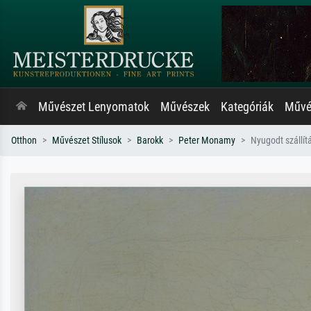
Művészet Lenyomatok
Művészek
Kategóriák
Művés
Otthon
Művészet Stílusok
Barokk
Peter Monamy
Nyugodt szállít