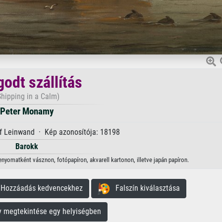
odt szállítás
Shipping in a Calm)
Peter Monamy
uf Leinwand · Kép azonosítója: 18198
Barokk
nyomatként vásznon, fotópapíron, akvarell kartonon, illetve japán papíron.
ozzáadás kedvencekhez
Falszín kiválasztása
megtekintése egy helyiségben