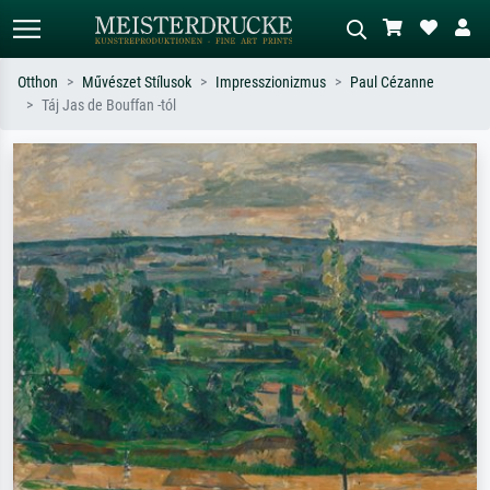
Otthon
Művészet Stílusok
Impresszionizmus
Paul Cézanne
Táj Jas de Bouffan -tól
Alap keresés
MI-képkereső
Keressen művész, műcím vagy stílus
Írja le a jelenetet – pl. zöld rét, sok
szerint – pl. Monet, Csillagos éj,
piros absztrakt, sötét olajkép, álló akt
impresszionizmus, Hokusai-hullám,
egy fa mellett.
akt.