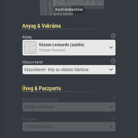
Anyag & Vakráma
Anyag
Vászon Leonardo (szatén)
(Vászon Velence)
Vászon keret
Vászonkeret - Kép az oldalon tükrözve
Üveg & Paszpartu
Üveg (hátlappal együtt)
Kérjük, válasszon
Paszpartu
Paszpartu nélkül