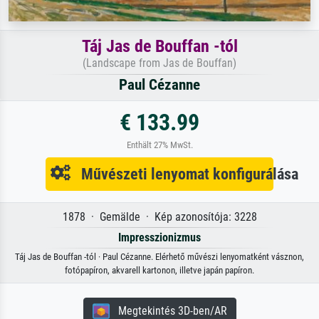
Táj Jas de Bouffan -tól
(Landscape from Jas de Bouffan)
Paul Cézanne
€ 133.99
Enthält 27% MwSt.
Művészeti lenyomat konfigurálása
1878 · Gemälde · Kép azonosítója: 3228
Impresszionizmus
Táj Jas de Bouffan -tól · Paul Cézanne. Elérhető művészi lenyomatként vásznon,
fotópapíron, akvarell kartonon, illetve japán papíron.
Megtekintés 3D-ben/AR