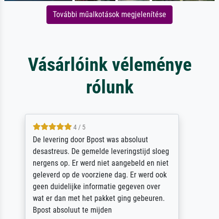
További műalkotások megjelenítése
Vásárlóink véleménye
rólunk
5 / 5
Sehr gute Qualität des Leinwanddrucks und
des Rahmens! Unser Bild wurde sehr
sorgfältig und sicher verpackt, so dass es
unbeschadet bei uns ankam. Es wird nicht
unser letzter Meisterdruck sein. Vielen
Dank!