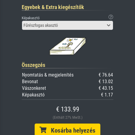
Egyebek & Extra kiegészítők
Képakasztó
Fűrészfogas akasztó
Összegzés
Nyomtatás & megjelenítés
€ 76.64
Bevonat
€ 13.02
Vászonkeret
€ 43.15
Képakasztó
€ 1.17
€ 133.99
(Enthält 27% MwSt.)
Kosárba helyezés