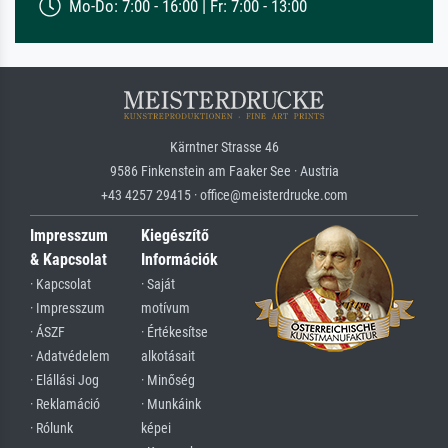
Mo-Do: 7:00 - 16:00 | Fr: 7:00 - 13:00
Kärntner Strasse 46
9586 Finkenstein am Faaker See · Austria
+43 4257 29415 · office@meisterdrucke.com
Impresszum
Kiegészítő
& Kapcsolat
Információk
· Kapcsolat
· Saját
· Impresszum
motívum
· ÁSZF
· Értékesítse
· Adatvédelem
alkotásait
· Elállási Jog
· Minőség
· Reklamáció
· Munkáink
· Rólunk
képei