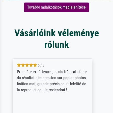
További műalkotások megjelenítése
Vásárlóink véleménye
rólunk
4.5 / 5
ik beoordeel Meisterdrucke zeer positief.
Door de 69505 beschikbare kunstenaars
scrollen is echter onbegonnen werk (na
stoppen begint het weer van voor af aan).
Als er naar een bepaalde kunstenaar
gevraagd wordt krijg je ook een aantal
werken van andere wat het onoverzichtelijk