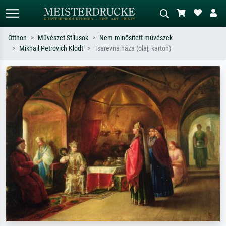
Otthon
Művészet Stílusok
Nem minősített művészek
Mikhail Petrovich Klodt
Tsarevna háza (olaj, karton)
Alap keresés
MI-képkereső
Keressen művész, műcím vagy stílus
Írja le a jelenetet – pl. zöld rét, sok
szerint – pl. Monet, Csillagos éj,
piros absztrakt, sötét olajkép, álló akt
impresszionizmus, Hokusai-hullám,
egy fa mellett.
akt.