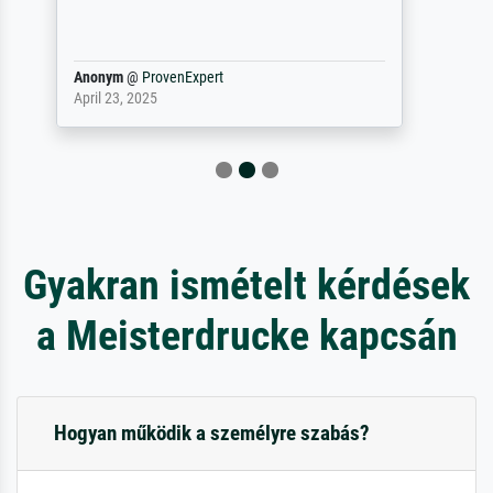
maakt (bvb zoek Ros = ook Rops, Rose etc).
Waarom duidt u ...
philip
@
ProvenExpert
September 23, 2025
Gyakran ismételt kérdések
a Meisterdrucke kapcsán
Hogyan működik a személyre szabás?