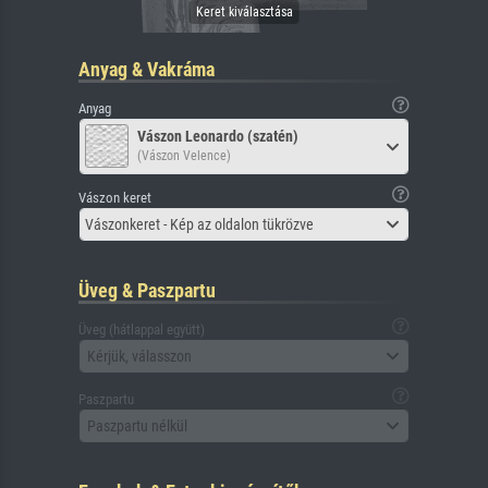
Anyag & Vakráma
Anyag
Vászon Leonardo (szatén)
(Vászon Velence)
Vászon keret
Vászonkeret - Kép az oldalon tükrözve
Üveg & Paszpartu
Üveg (hátlappal együtt)
Kérjük, válasszon
Paszpartu
Paszpartu nélkül