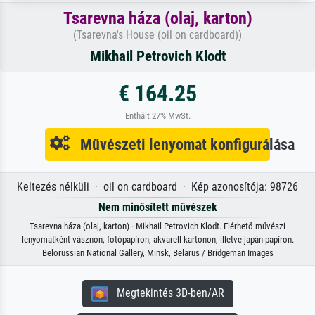
Tsarevna háza (olaj, karton)
(Tsarevna's House (oil on cardboard))
Mikhail Petrovich Klodt
€ 164.25
Enthält 27% MwSt.
Művészeti lenyomat konfigurálása
Keltezés nélküli · oil on cardboard · Kép azonosítója: 98726
Nem minősített művészek
Tsarevna háza (olaj, karton) · Mikhail Petrovich Klodt. Elérhető művészi
lenyomatként vásznon, fotópapíron, akvarell kartonon, illetve japán papíron.
Belorussian National Gallery, Minsk, Belarus / Bridgeman Images
Megtekintés 3D-ben/AR