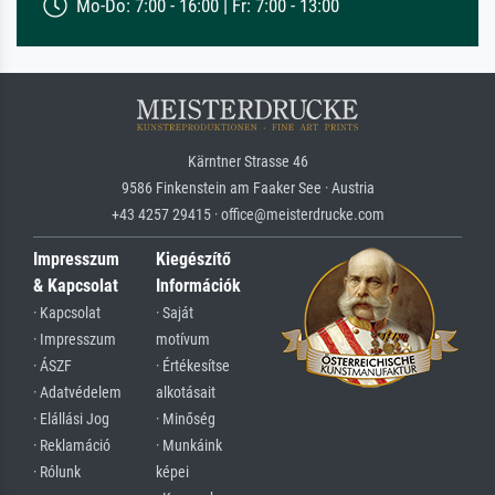
Mo-Do: 7:00 - 16:00 | Fr: 7:00 - 13:00
Kärntner Strasse 46
9586 Finkenstein am Faaker See · Austria
+43 4257 29415 · office@meisterdrucke.com
Impresszum
Kiegészítő
& Kapcsolat
Információk
· Kapcsolat
· Saját
· Impresszum
motívum
· ÁSZF
· Értékesítse
· Adatvédelem
alkotásait
· Elállási Jog
· Minőség
· Reklamáció
· Munkáink
· Rólunk
képei