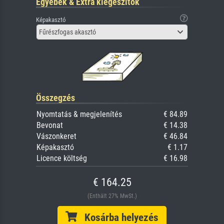
Egyebek & Extra kiegészítők
Képakasztó
Fűrészfogas akasztó
Összegzés
Nyomtatás & megjelenítés
€ 84.89
Bevonat
€ 14.38
Vászonkeret
€ 46.84
Képakasztó
€ 1.17
Licence költség
€ 16.98
€ 164.25
(Enthält 27% MwSt.)
Kosárba helyezés