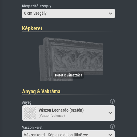
Kiegészítő szegély
0 cm Szegély
Képkeret
Anyag & Vakráma
Anyag
Vászon Leonardo (szatén)
(Vászon Velence)
Vászon keret
Vászonkeret - Kép az oldalon tükrözve