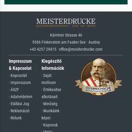
Kärntner Strasse 46
9586 Finkenstein am Faaker See · Austria
+43 4257 29415 · office@meisterdrucke.com
Impresszum
Kiegészítő
& Kapcsolat
Információk
· Kapcsolat
· Saját
· Impresszum
motívum
· ÁSZF
· Értékesítse
· Adatvédelem
alkotásait
· Elállási Jog
· Minőség
· Reklamáció
· Munkáink
· Rólunk
képei
· Kuponok