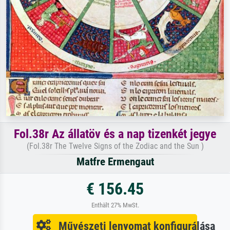
Fol.38r Az állatöv és a nap tizenkét jegye
(Fol.38r The Twelve Signs of the Zodiac and the Sun )
Matfre Ermengaut
€ 156.45
Enthält 27% MwSt.
Művészeti lenyomat konfigurálása