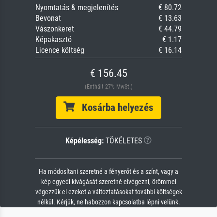
Nyomtatás & megjelenítés
€ 80.72
Bevonat
€ 13.63
Vászonkeret
€ 44.79
Képakasztó
€ 1.17
Licence költség
€ 16.14
€ 156.45
(Enthält 27% MwSt.)
Kosárba helyezés
Képélesség:
TÖKÉLETES
Ha módosítani szeretné a fényerőt és a színt, vagy a
kép egyedi kivágását szeretné elvégezni, örömmel
végezzük el ezeket a változtatásokat további költségek
nélkül. Kérjük, ne habozzon kapcsolatba lépni velünk.