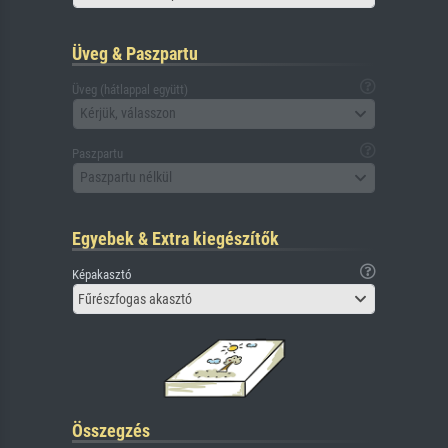
Üveg & Paszpartu
Üveg (hátlappal együtt)
Kérjük, válasszon
Paszpartu
Paszpartu nélkül
Egyebek & Extra kiegészítők
Képakasztó
Fűrészfogas akasztó
Összegzés