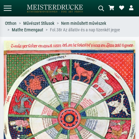
Otthon
Művészet Stílusok
Nem minősített művészek
Matfre Ermengaut
Fol.38r Az állatöv és a nap tizenkét jegye
Alap keresés
MI-képkereső
Keressen művész, műcím vagy stílus
Írja le a jelenetet – pl. zöld rét, sok
szerint – pl. Monet, Csillagos éj,
piros absztrakt, sötét olajkép, álló akt
impresszionizmus, Hokusai-hullám,
egy fa mellett.
akt.