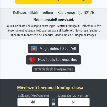
Keltezés nélküli · vellum · Kép azonosítója: 92176
Nem minősített művészek
Fol.38r Az állatöv és a nap tizenkét jegye · Matfre Ermengaut. Elérhető művészi
lenyomatként vásznon, fotópapíron, akvarell kartonon, illetve japán papíron.
Biblioteca Monasterio del Escorial, Madrid, Spain / Bridgeman Images
Megtekintés 3D-ben/AR
Hozzáadás kedvencekhez
0 Vélemények
Művészeti lenyomat konfigurálása
Szélesség (Motívum, cm)
Magasság (Motívum, cm)