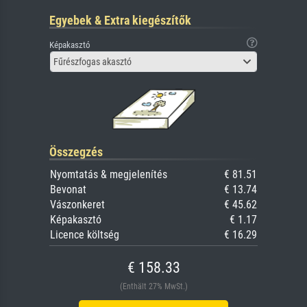
Egyebek & Extra kiegészítők
Képakasztó
Fűrészfogas akasztó
Összegzés
Nyomtatás & megjelenítés
€ 81.51
Bevonat
€ 13.74
Vászonkeret
€ 45.62
Képakasztó
€ 1.17
Licence költség
€ 16.29
€ 158.33
(Enthält 27% MwSt.)