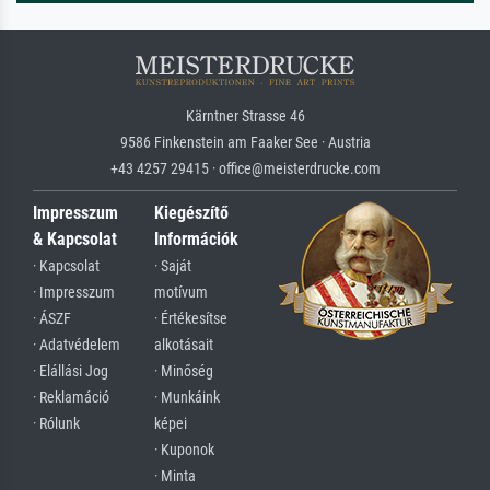
Kärntner Strasse 46
9586 Finkenstein am Faaker See · Austria
+43 4257 29415 · office@meisterdrucke.com
Impresszum
Kiegészítő
& Kapcsolat
Információk
· Kapcsolat
· Saját
· Impresszum
motívum
· ÁSZF
· Értékesítse
· Adatvédelem
alkotásait
· Elállási Jog
· Minőség
· Reklamáció
· Munkáink
· Rólunk
képei
· Kuponok
· Minta