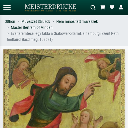
Otthon
Művészet Stílusok
Nem minősített művészek
Master Bertram of Minden
Alap keresés
MI-képkereső
Éva teremtése, egy tábla a Grabower-oltárról, a hamburgi Szent Petri
főoltárról (lásd még: 153621)
Keressen művész, műcím vagy stílus
Írja le a jelenetet – pl. zöld rét, sok
szerint – pl. Monet, Csillagos éj,
piros absztrakt, sötét olajkép, álló akt
impresszionizmus, Hokusai-hullám,
egy fa mellett.
akt.