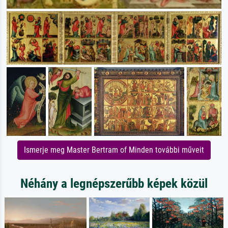
Ismerje meg Master Bertram of Minden további műveit
Néhány a legnépszerűbb képek közül