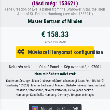
(lásd még: 153621)
(The Creation of Eve, a panel from the Grabower Altar, the High
Altar of St. Petri in Hamburg (see also 153621))
Master Bertram of Minden
€ 158.33
Enthält 27% MwSt.
Művészeti lenyomat konfigurálása
Keltezés nélküli · Öl auf Panel · Kép azonosítója: 97001
Nem minősített művészek
Éva teremtése, egy tábla a Grabower-oltárról, a hamburgi Szent Petri főoltárról
(lásd még: 153621) · Master Bertram of Minden. Elérhető művészi lenyomatként
vásznon, fotópapíron, akvarell kartonon, illetve japán papíron.
Hamburger Kunsthalle, Hamburg, Germany / Bridgeman Images
Megtekintés 3D-ben/AR