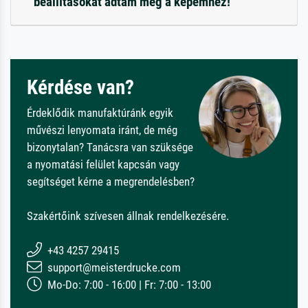
beállításokat adtam meg a képemhez!
Kérdése van?
Érdeklődik manufaktúránk egyik
művészi lenyomata iránt, de még
bizonytalan? Tanácsra van szüksége
a nyomatási felület kapcsán vagy
segítséget kérne a megrendelésben?
Szakértőink szívesen állnak rendelkezésére.
+43 4257 29415
support@meisterdrucke.com
Mo-Do: 7:00 - 16:00 | Fr: 7:00 - 13:00