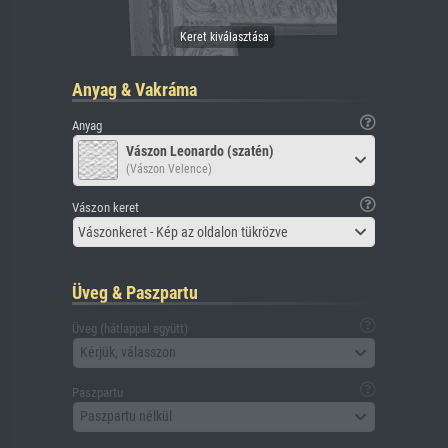
Anyag & Vakráma
Anyag
Vászon Leonardo (szatén)
(Vászon Velence)
Vászon keret
Vászonkeret - Kép az oldalon tükrözve
Üveg & Paszpartu
Üveg (hátlappal együtt)
Kérjük, válasszon
Paszpartu
Paszpartu nélkül