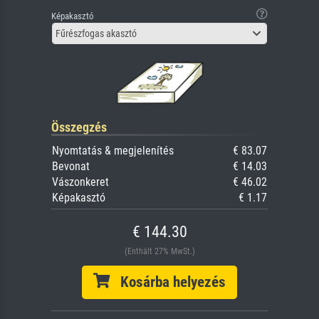
Képakasztó
Fűrészfogas akasztó
Összegzés
Nyomtatás & megjelenítés
€ 83.07
Bevonat
€ 14.03
Vászonkeret
€ 46.02
Képakasztó
€ 1.17
€ 144.30
(Enthält 27% MwSt.)
Kosárba helyezés