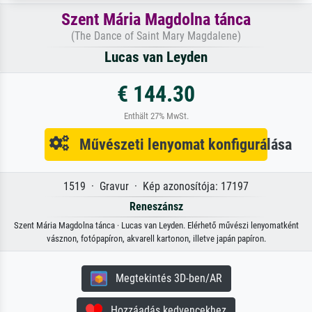
Szent Mária Magdolna tánca
(The Dance of Saint Mary Magdalene)
Lucas van Leyden
€ 144.30
Enthält 27% MwSt.
Művészeti lenyomat konfigurálása
1519 · Gravur · Kép azonosítója: 17197
Reneszánsz
Szent Mária Magdolna tánca · Lucas van Leyden. Elérhető művészi lenyomatként
vásznon, fotópapíron, akvarell kartonon, illetve japán papíron.
Megtekintés 3D-ben/AR
Hozzáadás kedvencekhez