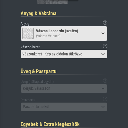
Anyag & Vakráma
Anyag
Vászon Leonardo (szatén)
(Vászon Velence)
Vászon keret
Vászonkeret - Kép az oldalon tükrözve
Üveg & Paszpartu
Üveg (hátlappal együtt)
Kérjük, válasszon
Paszpartu
Paszpartu nélkül
Egyebek & Extra kiegészítők