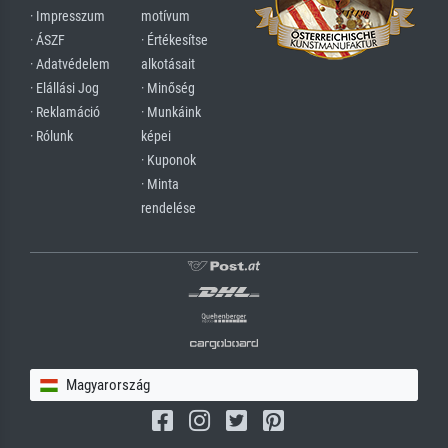
· Impresszum
motívum
· ÁSZF
· Értékesítse
· Adatvédelem
alkotásait
· Elállási Jog
· Minőség
· Reklamáció
· Munkáink
· Rólunk
képei
· Kuponok
· Minta
rendelése
Magyarország