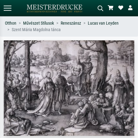
Otthon
Művészet Stílusok
Reneszánsz
Lucas van Leyden
Szent Mária Magdolna tánca
Alap keresés
MI-képkereső
Keressen művész, műcím vagy stílus
Írja le a jelenetet – pl. zöld rét, sok
szerint – pl. Monet, Csillagos éj,
piros absztrakt, sötét olajkép, álló akt
impresszionizmus, Hokusai-hullám,
egy fa mellett.
akt.