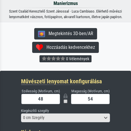
Manierizmus
Szent Család Keresztelő Szent Jánossal · Luca Cambiaso. Elérhető művészi
lenyomatként vásznon, fotópapíron, akvarell kartonon, illetve japán papíron.
Megtekintés 3D-ben/AR
Hozzáadás kedvencekhez
0 Vélemények
Művészeti lenyomat konfigurálása
Szélesség (Motívum, cm)
Magasság (Motívum, cm)
Kiegészítő szegély
0 cm Szegély