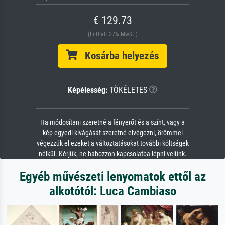
€ 129.73
(Enthält 27% MwSt.)
Kosárba helyezés
Képélesség:
TÖKÉLETES
Ha módosítani szeretné a fényerőt és a színt, vagy a
kép egyedi kivágását szeretné elvégezni, örömmel
végezzük el ezeket a változtatásokat további költségek
nélkül. Kérjük, ne habozzon kapcsolatba lépni velünk.
Egyéb művészeti lenyomatok ettől az
alkotótól: Luca Cambiaso