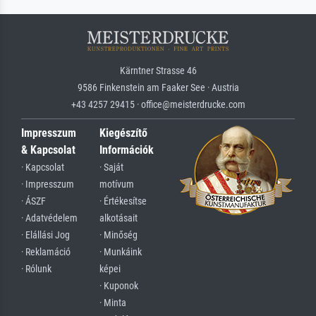
Kärntner Strasse 46
9586 Finkenstein am Faaker See · Austria
+43 4257 29415 · office@meisterdrucke.com
Impresszum
Kiegészítő
& Kapcsolat
Információk
· Kapcsolat
· Saját
· Impresszum
motívum
· ÁSZF
· Értékesítse
· Adatvédelem
alkotásait
· Elállási Jog
· Minőség
· Reklamáció
· Munkáink
· Rólunk
képei
· Kuponok
· Minta