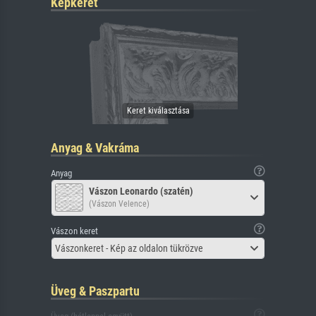
Képkeret
Anyag & Vakráma
Anyag
Vászon Leonardo (szatén)
(Vászon Velence)
Vászon keret
Vászonkeret - Kép az oldalon tükrözve
Üveg & Paszpartu