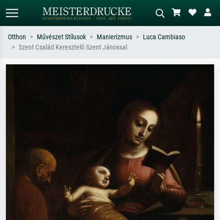
Otthon
Művészet Stílusok
Manierizmus
Luca Cambiaso
Szent Család Keresztelő Szent Jánossal
Alap keresés
MI-képkereső
Keressen művész, műcím vagy stílus
Írja le a jelenetet – pl. zöld rét, sok
szerint – pl. Monet, Csillagos éj,
piros absztrakt, sötét olajkép, álló akt
impresszionizmus, Hokusai-hullám,
egy fa mellett.
akt.