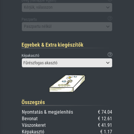
Üveg (hátlappal együtt)
Kérjük, válasszon
Paszpartu
Paszpartu nélkül
Egyebek & Extra kiegészítők
Képakasztó
Fűrészfogas akasztó
Összegzés
Nyomtatás & megjelenítés
€ 74.04
Bevonat
€ 12.61
Vászonkeret
€ 41.91
Képakasztó
€ 1.17