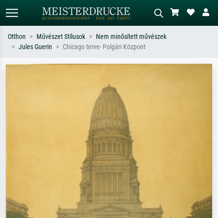
Otthon
Művészet Stílusok
Nem minősített művészek
Jules Guerin
Chicago terve- Polgári Központ
Alap keresés
MI-képkereső
Keressen művész, műcím vagy stílus
Írja le a jelenetet – pl. zöld rét, sok
szerint – pl. Monet, Csillagos éj,
piros absztrakt, sötét olajkép, álló akt
impresszionizmus, Hokusai-hullám,
egy fa mellett.
akt.