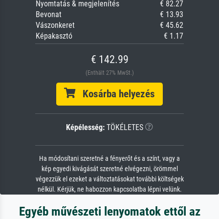
Nyomtatás & megjelenítés
€ 82.27
Bevonat
€ 13.93
Vászonkeret
€ 45.62
Képakasztó
€ 1.17
€ 142.99
(Enthält 27% MwSt.)
Kosárba helyezés
Képélesség:
TÖKÉLETES
Ha módosítani szeretné a fényerőt és a színt, vagy a
kép egyedi kivágását szeretné elvégezni, örömmel
végezzük el ezeket a változtatásokat további költségek
nélkül. Kérjük, ne habozzon kapcsolatba lépni velünk.
Egyéb művészeti lenyomatok ettől az