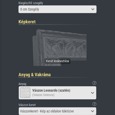
Kiegészítő szegély
0 cm Szegély
Képkeret
Anyag & Vakráma
Anyag
Vászon Leonardo (szatén)
(Vászon Velence)
Vászon keret
Vászonkeret - Kép az oldalon tükrözve