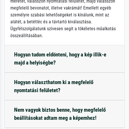
méretét, válasszon nyomtatási felületet, majd válasszon
megfelelő bevonatot, illetve vakrámát! Emellett egyéb
személyre szabási lehetőségeket is kínálunk, mint az
alátét, a betétléc és a távtartó kiválasztása.
Ügyfélszolgálatunk szívesen segít a tökéletes műalkotás
összeállításában.
Hogyan tudom eldönteni, hogy a kép illik-e
majd a helyiségbe?
Hogyan választhatom ki a megfelelő
nyomtatási felületet?
Nem vagyok biztos benne, hogy megfelelő
beállításokat adtam meg a képemhez!