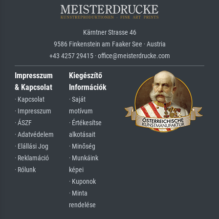
Kärntner Strasse 46
9586 Finkenstein am Faaker See · Austria
+43 4257 29415 · office@meisterdrucke.com
Impresszum
Kiegészítő
& Kapcsolat
Információk
· Kapcsolat
· Saját
· Impresszum
motívum
· ÁSZF
· Értékesítse
· Adatvédelem
alkotásait
· Elállási Jog
· Minőség
· Reklamáció
· Munkáink
· Rólunk
képei
· Kuponok
· Minta
rendelése