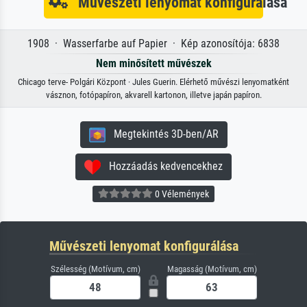
Művészeti lenyomat konfigurálása
1908 · Wasserfarbe auf Papier · Kép azonosítója: 6838
Nem minősített művészek
Chicago terve- Polgári Központ · Jules Guerin. Elérhető művészi lenyomatként
vásznon, fotópapíron, akvarell kartonon, illetve japán papíron.
Megtekintés 3D-ben/AR
Hozzáadás kedvencekhez
0 Vélemények
Művészeti lenyomat konfigurálása
Szélesség (Motívum, cm)
Magasság (Motívum, cm)