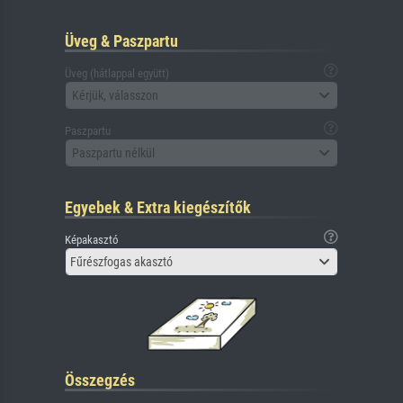
Üveg & Paszpartu
Üveg (hátlappal együtt)
Kérjük, válasszon
Paszpartu
Paszpartu nélkül
Egyebek & Extra kiegészítők
Képakasztó
Fűrészfogas akasztó
Összegzés