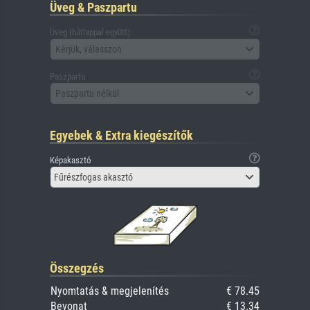
Üveg & Paszpartu
Üveg (hátlappal együtt)
Kérjük, válasszon
Paszpartu
Paszpartu nélkül
Egyebek & Extra kiegészítők
Képakasztó
Fűrészfogas akasztó
Összegzés
Nyomtatás & megjelenítés
€ 78.45
Bevonat
€ 13.34