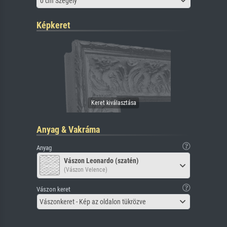
0 cm Szegély
Képkeret
Anyag & Vakráma
Anyag
Vászon Leonardo (szatén)
(Vászon Velence)
Vászon keret
Vászonkeret - Kép az oldalon tükrözve