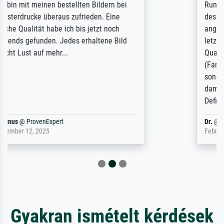
Rundum positive Erfahrung. Die Ausführung
des Auftrags hat eine Weile gedauert, die
angekündigte Lieferzeit wurde aber
letztlich sogar etwas unterschritten. Die
Qualität des Papiers und des Drucks
(Farben, Details usw.) ist nicht nur gut,
sondern hervorragend. Selbst ein Druck ist
damit ein Kunstwerk im eigenen Sinne.
Definitiv den Pre...
Dr.
@
ProvenExpert
February 3, 2026
Gyakran ismételt kérdések