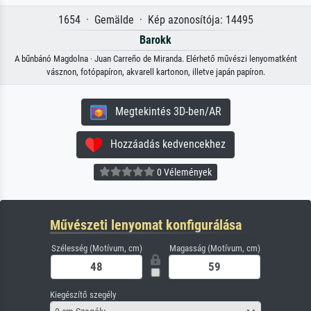
1654 · Gemälde · Kép azonosítója: 14495
Barokk
A bűnbánó Magdolna · Juan Carreño de Miranda. Elérhető művészi lenyomatként
vásznon, fotópapíron, akvarell kartonon, illetve japán papíron.
Megtekintés 3D-ben/AR
Hozzáadás kedvencekhez
0 Vélemények
Művészeti lenyomat konfigurálása
Szélesség (Motívum, cm)
Magasság (Motívum, cm)
Kiegészítő szegély