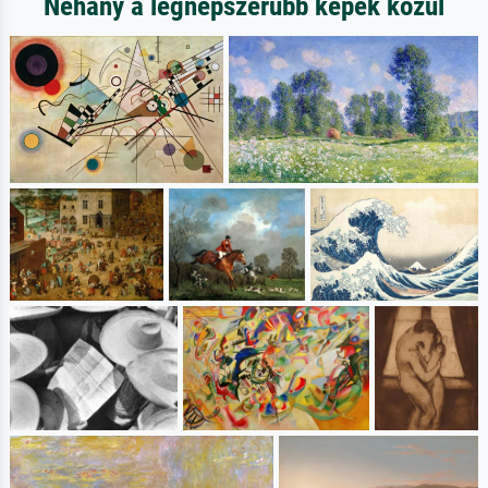
Néhány a legnépszerűbb képek közül