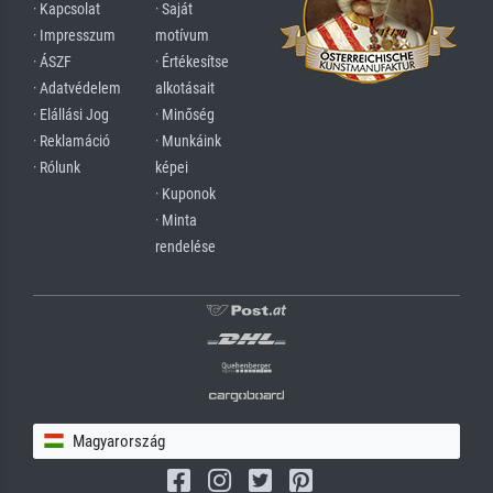
· Kapcsolat
· Saját
· Impresszum
motívum
· ÁSZF
· Értékesítse
· Adatvédelem
alkotásait
· Elállási Jog
· Minőség
· Reklamáció
· Munkáink
· Rólunk
képei
· Kuponok
· Minta
rendelése
Magyarország