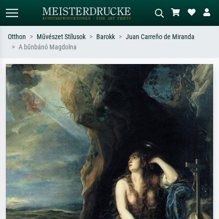
Otthon
Művészet Stílusok
Barokk
Juan Carreño de Miranda
A bűnbánó Magdolna
Alap keresés
MI-képkereső
Keressen művész, műcím vagy stílus
Írja le a jelenetet – pl. zöld rét, sok
szerint – pl. Monet, Csillagos éj,
piros absztrakt, sötét olajkép, álló akt
impresszionizmus, Hokusai-hullám,
egy fa mellett.
akt.