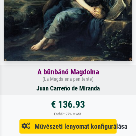
A bűnbánó Magdolna
(La Magdalena penitente)
Juan Carreño de Miranda
€ 136.93
Enthält 27% MwSt.
Művészeti lenyomat konfigurálása