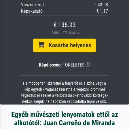
Vászonkeret
€ 43.98
Képakasztó
€ 1.17
€ 136.93
(Enthält 27% MwSt.)
Kosárba helyezés
Képélesség:
TÖKÉLETES
Ha módosítani szeretné a fényerőt és a színt, vagy a
kép egyedi kivágását szeretné elvégezni, örömmel
végezzük el ezeket a változtatásokat további költségek
nélkül. Kérjük, ne habozzon kapcsolatba lépni velünk.
Egyéb művészeti lenyomatok ettől az
alkotótól: Juan Carreño de Miranda