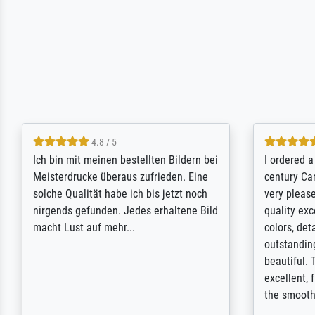
5 / 5
Rundum positive Erfahrung. Die
The team a
Ausführung des Auftrags hat eine Weile
meet its c
gedauert, die angekündigte Lieferzeit
expert adv
wurde aber letztlich sogar etwas
results for
unterschritten. Die Qualität des Papiers
client. Th
und des Drucks (Farben, Details usw.) ist
repertoire 
nicht nur gut, sondern hervorragend.
will provid
Selbst ein Druck ist damit ein Kunstwerk
regards to 
im eigenen Sinne. Definitiv den Pre...
repertoire