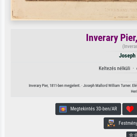
Inverary Pie
(Invera
Joseph 
Keltezés nélküli ·
Inverary Pier, 1811-ben megjelent. · Joseph Mallord William Turner. E
Her
Megtekintés 3D-ben/AR
H
Festmény 