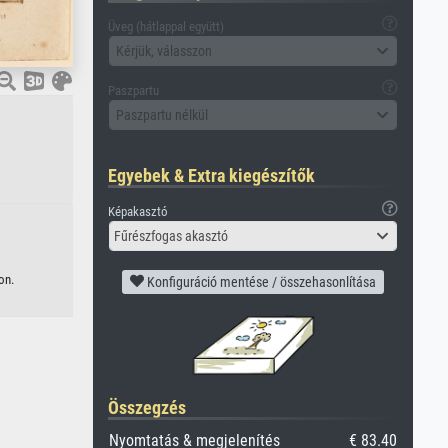
Üveg (hátlappal együtt)
Kérjük, válasszon
Paszpartu
Paszpartu nélkül
Egyebek & Extra kiegészítők
Képakasztó
Fűrészfogas akasztó
on.
Konfiguráció mentése / összehasonlítása
Összegzés
Nyomtatás & megjelenítés
€ 83.40