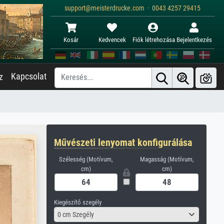
support@meisterdrucke.com · 0043 4257 29415
Kosár
Kedvencek
Fiók létrehozása
Bejelentkezés
Kapcsolat
z
Művészeti lenyomat konfigurálása
Szélesség (Motívum,
Magasság (Motívum,
cm)
cm)
Kiegészítő szegély
0 cm Szegély