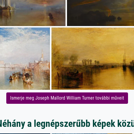
Ismerje meg Joseph Mallord William Turner további műveit
Néhány a legnépszerűbb képek közü