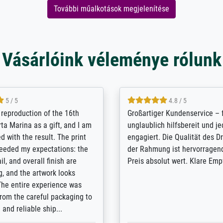
További műalkotások megjelenítése
Vásárlóink véleménye rólunk
5 / 5
5 / 5
t Meisterdrucke strives to
Outstanding quality and cus
lients demands, and provides
support. - the quality of the pr
ice on how to obtain the best
excellent and difficult to dist
 the prints requested by the
from the real thing; it will be
e company has a vast
for high-quality art prints fro
of prints to choose from, and
the quality of the framing is e
e excellent service also with
the customisation options for
prints which are not in that
are broad - the customer sup
. Highly recommended!
colleagues are truly super...