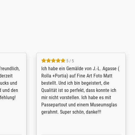
4.8 / 5
tomer
Qualité absolument irréprochable.
inting is
Extraordinaire diversité des thèmes
inguish
abordés et personnalisation des
 my go-to
demandes (recadrage, réajustement des
m now on -
couleurs). Relation clientèle parfaite.
xcellent -
Transport, réception sans aucun
 the work
problème. Merci à toute l'équipe ! Hervé
port