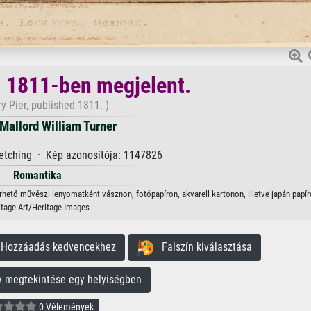
r, 1811-ben megjelent.
ry Pier, published 1811. )
Mallord William Turner
 etching · Kép azonosítója: 1147826
Romantika
lérhető művészi lenyomatként vásznon, fotópapíron, akvarell kartonon, illetve japán papír
itage Art/Heritage Images
ozzáadás kedvencekhez
Falszín kiválasztása
megtekintése egy helyiségben
0 Vélemények