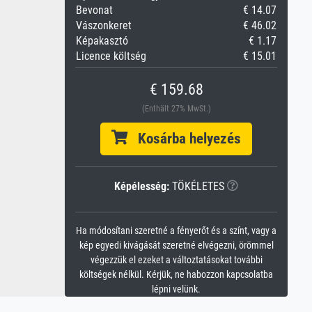
Bevonat
€ 14.07
Vászonkeret
€ 46.02
Képakasztó
€ 1.17
Licence költség
€ 15.01
€ 159.68
(Enthält 27% MwSt.)
Kosárba helyezés
Képélesség:
TÖKÉLETES
Ha módosítani szeretné a fényerőt és a színt, vagy a
kép egyedi kivágását szeretné elvégezni, örömmel
végezzük el ezeket a változtatásokat további
költségek nélkül. Kérjük, ne habozzon kapcsolatba
lépni velünk.