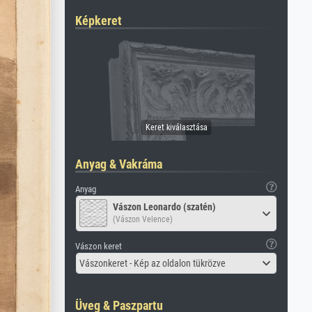
Képkeret
Anyag & Vakráma
Anyag
Vászon Leonardo (szatén)
(Vászon Velence)
Vászon keret
Vászonkeret - Kép az oldalon tükrözve
Üveg & Paszpartu