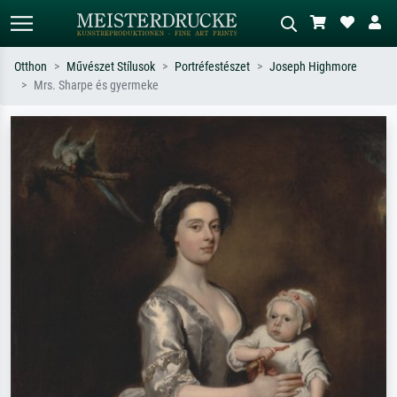
Otthon
Művészet Stílusok
Portréfestészet
Joseph Highmore
Mrs. Sharpe és gyermeke
Alap keresés
MI-képkereső
Keressen művész, műcím vagy stílus
Írja le a jelenetet – pl. zöld rét, sok
szerint – pl. Monet, Csillagos éj,
piros absztrakt, sötét olajkép, álló akt
impresszionizmus, Hokusai-hullám,
egy fa mellett.
akt.