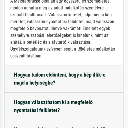
A Meisterdrucke oldalán egy egyszerű és szemléletes
módon adhatja meg az adott műalkotás személyre
szabott beállításait: Válasszon keretet, adja meg a kép
méretét, válasszon nyomtatási felületet, majd válasszon
megfelelő bevonatot, illetve vakrámát! Emellett egyéb
személyre szabási lehetőségeket is kínálunk, mint az
alátét, a betétléc és a távtartó kiválasztása.
Ügyfélszolgálatunk szívesen segít a tökéletes műalkotás
összeállításában.
Hogyan tudom eldönteni, hogy a kép illik-e
majd a helyiségbe?
Hogyan választhatom ki a megfelelő
nyomtatási felületet?