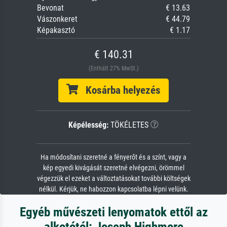
Bevonat
€ 13.63
Vászonkeret
€ 44.79
Képakasztó
€ 1.17
€ 140.31
(Enthält 27% MwSt.)
Kosárba helyezés
Képélesség:
TÖKÉLETES
Ha módosítani szeretné a fényerőt és a színt, vagy a
kép egyedi kivágását szeretné elvégezni, örömmel
végezzük el ezeket a változtatásokat további költségek
nélkül. Kérjük, ne habozzon kapcsolatba lépni velünk.
Egyéb művészeti lenyomatok ettől az
alkotótól: Joseph Highmore