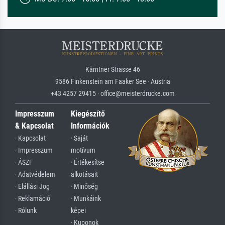
Kärntner Strasse 46
9586 Finkenstein am Faaker See · Austria
+43 4257 29415 · office@meisterdrucke.com
Impresszum
Kiegészítő
& Kapcsolat
Információk
· Kapcsolat
· Saját
· Impresszum
motívum
· ÁSZF
· Értékesítse
· Adatvédelem
alkotásait
· Elállási Jog
· Minőség
· Reklamáció
· Munkáink
· Rólunk
képei
· Kuponok