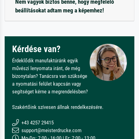
Nem vagyok biztos benne, hogy megfelelő
beállításokat adtam meg a képemhez!
Kérdése van?
Érdeklődik manufaktúránk egyik
művészi lenyomata iránt, de még
bizonytalan? Tanácsra van szüksége
a nyomatási felület kapcsán vagy
segítséget kérne a megrendelésben?
Szakértőink szívesen állnak rendelkezésére.
+43 4257 29415
support@meisterdrucke.com
Mo-Do: 7:00 - 16:00 | Fr: 7:00 - 13:00