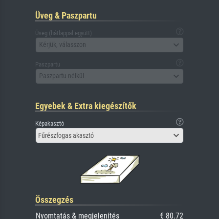
Üveg & Paszpartu
Üveg (hátlappal együtt)
Kérjük, válasszon
Paszpartu
Paszpartu nélkül
Egyebek & Extra kiegészítők
Képakasztó
Fűrészfogas akasztó
Összegzés
Nyomtatás & megjelenítés
€ 80.72