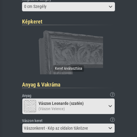
0 cm Szegély
Képkeret
Anyag & Vakráma
Anyag
Vászon Leonardo (szatén)
(Vászon Velence)
Vászon keret
Vászonkeret - Kép az oldalon tükrözve