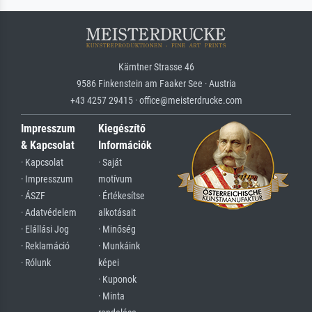
Kärntner Strasse 46
9586 Finkenstein am Faaker See · Austria
+43 4257 29415 · office@meisterdrucke.com
Impresszum
Kiegészítő
& Kapcsolat
Információk
· Kapcsolat
· Saját
· Impresszum
motívum
· ÁSZF
· Értékesítse
· Adatvédelem
alkotásait
· Elállási Jog
· Minőség
· Reklamáció
· Munkáink
· Rólunk
képei
· Kuponok
· Minta