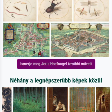
Ismerje meg Joris Hoefnagel további műveit
Néhány a legnépszerűbb képek közül