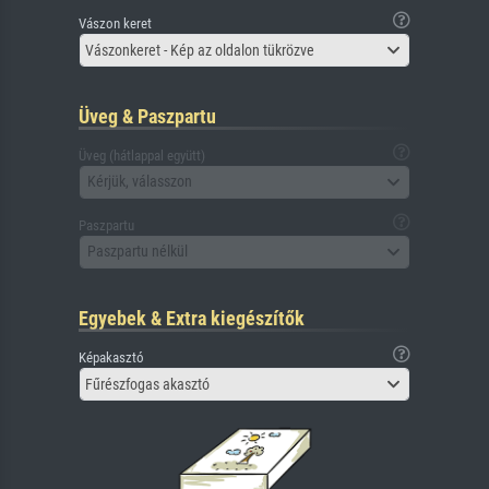
Vászon keret
Vászonkeret - Kép az oldalon tükrözve
Üveg & Paszpartu
Üveg (hátlappal együtt)
Kérjük, válasszon
Paszpartu
Paszpartu nélkül
Egyebek & Extra kiegészítők
Képakasztó
Fűrészfogas akasztó