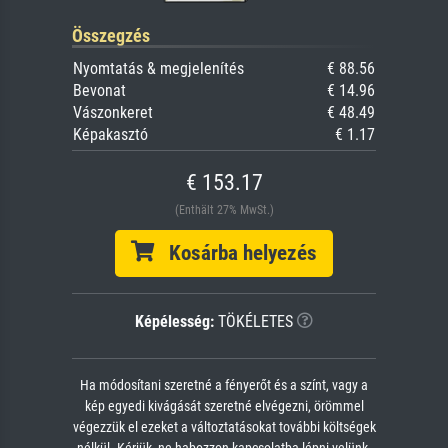
Összegzés
Nyomtatás & megjelenítés
€ 88.56
Bevonat
€ 14.96
Vászonkeret
€ 48.49
Képakasztó
€ 1.17
€ 153.17
(Enthält 27% MwSt.)
Kosárba helyezés
Képélesség:
TÖKÉLETES
Ha módosítani szeretné a fényerőt és a színt, vagy a
kép egyedi kivágását szeretné elvégezni, örömmel
végezzük el ezeket a változtatásokat további költségek