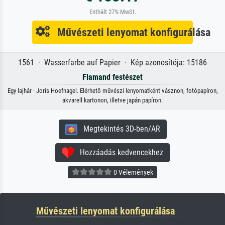
Enthält 27% MwSt.
Művészeti lenyomat konfigurálása
1561 · Wasserfarbe auf Papier · Kép azonosítója: 15186
Flamand festészet
Egy lajhár · Joris Hoefnagel. Elérhető művészi lenyomatként vásznon, fotópapíron,
akvarell kartonon, illetve japán papíron.
Megtekintés 3D-ben/AR
Hozzáadás kedvencekhez
0 Vélemények
Művészeti lenyomat konfigurálása