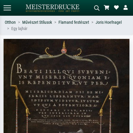
Otthon
Művészet Stílusok
Flamand festészet
Joris Hoefnagel
Egy lajhár
Alap keresés
MI-képkereső
Keressen művész, műcím vagy stílus
Írja le a jelenetet – pl. zöld rét, sok
szerint – pl. Monet, Csillagos éj,
piros absztrakt, sötét olajkép, álló akt
impresszionizmus, Hokusai-hullám,
egy fa mellett.
akt.