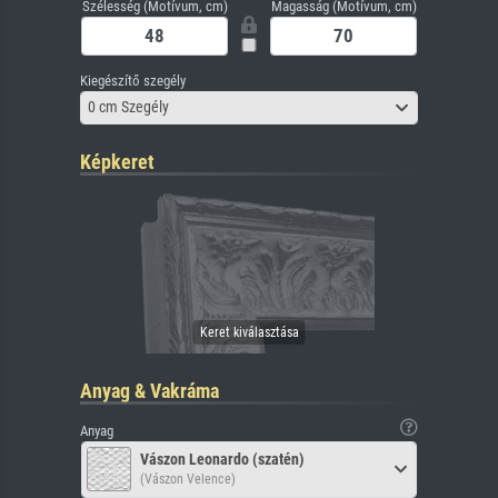
Szélesség (Motívum, cm)
Magasság (Motívum, cm)
Kiegészítő szegély
0 cm Szegély
Képkeret
Anyag & Vakráma
Anyag
Vászon Leonardo (szatén)
(Vászon Velence)