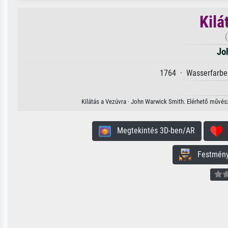
Kilá
Jo
1764 · Wasserfarbe 
Kilátás a Vezúvra · John Warwick Smith. Elérhető művészi
Megtekintés 3D-ben/AR
H
Festmény 