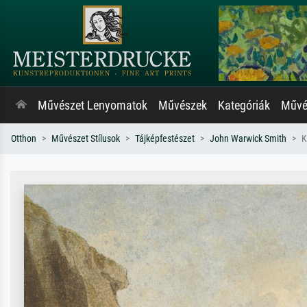
Művészet Lenyomatok
Művészek
Kategóriák
Művés
Otthon
Művészet Stílusok
Tájképfestészet
John Warwick Smith
K