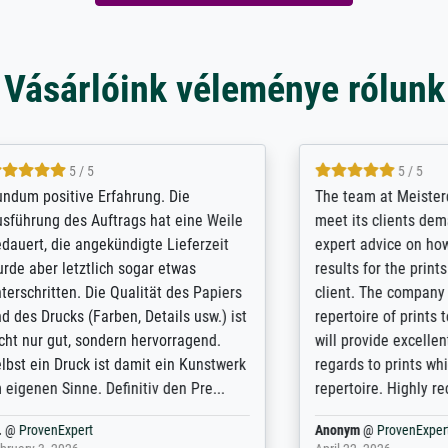
Vásárlóink véleménye rólunk
5 / 5
5 / 5
t Meisterdrucke strives to
Outstanding quality and cus
lients demands, and provides
support. - the quality of the pr
ice on how to obtain the best
excellent and difficult to dist
 the prints requested by the
from the real thing; it will be
e company has a vast
for high-quality art prints fro
of prints to choose from, and
the quality of the framing is e
e excellent service also with
the customisation options for
prints which are not in that
are broad - the customer sup
. Highly recommended!
colleagues are truly super...
rovenExpert
Anonym
@
ProvenExpert