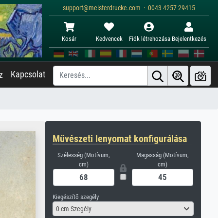
support@meisterdrucke.com · 0043 4257 29415
Kosár
Kedvencek
Fiók létrehozása
Bejelentkezés
Kapcsolat
z
Művészeti lenyomat konfigurálása
Szélesség (Motívum,
Magasság (Motívum,
cm)
cm)
Kiegészítő szegély
0 cm Szegély