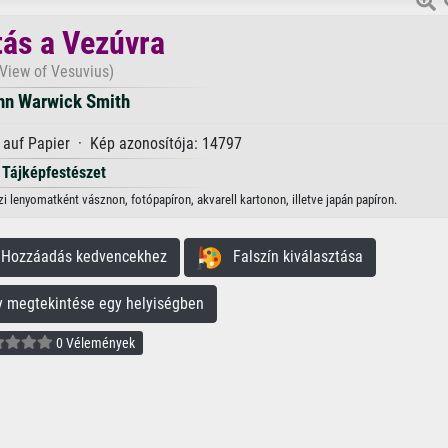
tás a Vezúvra
(View of Vesuvius)
hn Warwick Smith
auf Papier · Kép azonosítója: 14797
Tájképfestészet
 lenyomatként vásznon, fotópapíron, akvarell kartonon, illetve japán papíron.
ozzáadás kedvencekhez
Falszín kiválasztása
megtekintése egy helyiségben
0 Vélemények