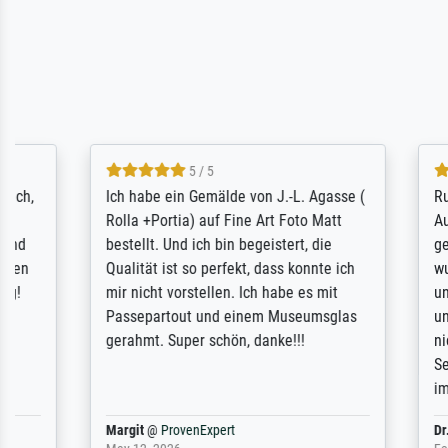
5 / 5
Rundum positive Erfahrung. Die
The team a
Ausführung des Auftrags hat eine Weile
meet its c
gedauert, die angekündigte Lieferzeit
expert adv
wurde aber letztlich sogar etwas
results for
unterschritten. Die Qualität des Papiers
client. Th
und des Drucks (Farben, Details usw.) ist
repertoire 
nicht nur gut, sondern hervorragend.
will provid
Selbst ein Druck ist damit ein Kunstwerk
regards to 
im eigenen Sinne. Definitiv den Pre...
repertoire
Dr.
@
ProvenExpert
Anonym
@
P