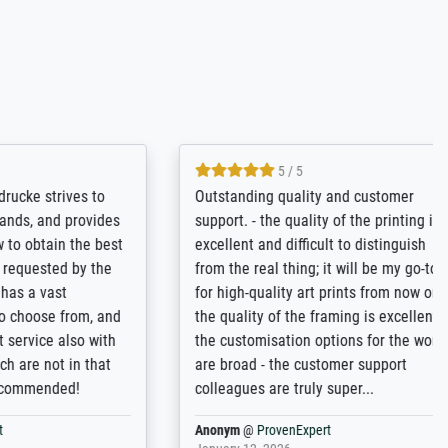
4.8 / 5
tomer
Qualité absolument irréprochable.
inting is
Extraordinaire diversité des thèmes
inguish
abordés et personnalisation des
 my go-to
demandes (recadrage, réajustement des
m now on -
couleurs). Relation clientèle parfaite.
xcellent -
Transport, réception sans aucun
 the work
problème. Merci à toute l'équipe ! Hervé
port
Anonym
@
ProvenExpert