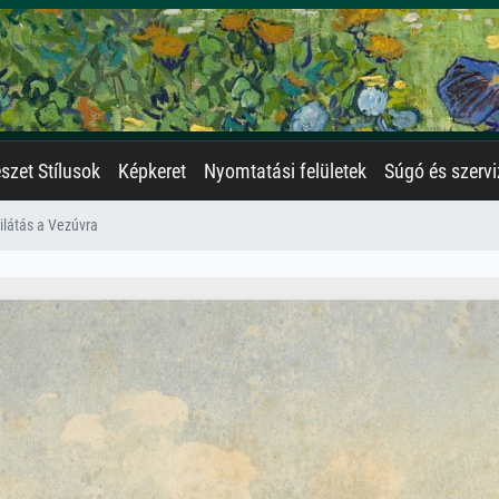
zet Stílusok
Képkeret
Nyomtatási felületek
Súgó és szervi
ilátás a Vezúvra