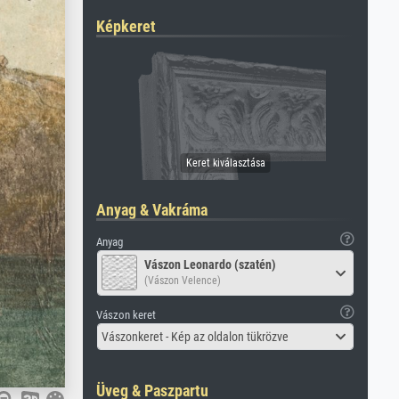
Képkeret
Anyag & Vakráma
Anyag
Vászon Leonardo (szatén)
(Vászon Velence)
Vászon keret
Vászonkeret - Kép az oldalon tükrözve
Üveg & Paszpartu