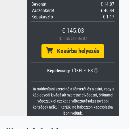
Bevonat
€ 14.07
Vászonkeret
€ 46.44
Képakasztó
€ 1.17
€ 145.03
(Enthält 27% MwSt.)
Kosárba helyezés
Képélesség:
TÖKÉLETES
Ha módosítani szeretné a fényerőt és a színt, vagy a
kép egyedi kivágását szeretné elvégezni, örömmel
végezzük el ezeket a változtatásokat további
költségek nélkül. Kérjük, ne habozzon kapcsolatba
lépni velünk.