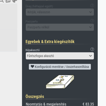
Üveg (hátlappal együtt)
Kérjük, válasszon
Paszpartu
Paszpartu nélkül
Egyebek & Extra kiegészítők
Képakasztó
Fűrészfogas akasztó
Konfiguráció mentése / összehasonlítása
Összegzés
Nyomtatás & megjelenítés
€ 83.35