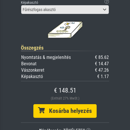
Képakasztó
Fűrészfogas akasztó
Összegzés
Nyomtatás & megjelenítés
€ 85.62
Bevonat
€ 14.47
Vászonkeret
€ 47.26
Képakasztó
€ 1.17
€ 148.51
(Enthält 27% MwSt.)
Kosárba helyezés