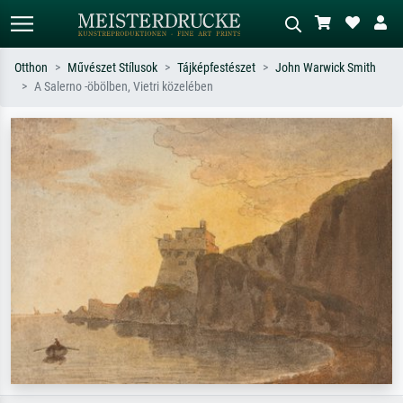
Otthon
Művészet Stílusok
Tájképfestészet
John Warwick Smith
A Salerno -öbölben, Vietri közelében
Alap keresés
MI-képkereső
Keressen művész, műcím vagy stílus
Írja le a jelenetet – pl. zöld rét, sok
szerint – pl. Monet, Csillagos éj,
piros absztrakt, sötét olajkép, álló akt
impresszionizmus, Hokusai-hullám,
egy fa mellett.
akt.