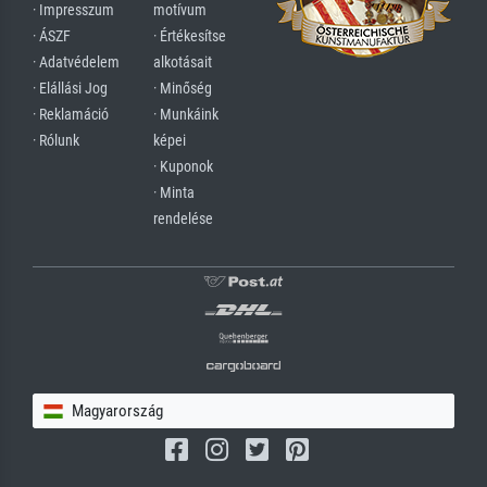
· Impresszum
motívum
· ÁSZF
· Értékesítse
· Adatvédelem
alkotásait
· Elállási Jog
· Minőség
· Reklamáció
· Munkáink
· Rólunk
képei
· Kuponok
· Minta
rendelése
Magyarország