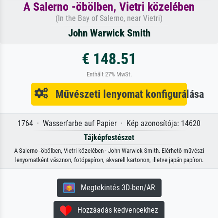
A Salerno -öbölben, Vietri közelében
(In the Bay of Salerno, near Vietri)
John Warwick Smith
€ 148.51
Enthält 27% MwSt.
Művészeti lenyomat konfigurálása
1764 · Wasserfarbe auf Papier · Kép azonosítója: 14620
Tájképfestészet
A Salerno -öbölben, Vietri közelében · John Warwick Smith. Elérhető művészi
lenyomatként vásznon, fotópapíron, akvarell kartonon, illetve japán papíron.
Megtekintés 3D-ben/AR
Hozzáadás kedvencekhez