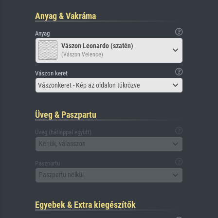
Anyag & Vakráma
Anyag
Vászon Leonardo (szatén)
(Vászon Velence)
Vászon keret
Vászonkeret - Kép az oldalon tükrözve
Üveg & Paszpartu
Üveg (hátlappal együtt)
Kérjük, válasszon
Paszpartu
Paszpartu nélkül
Egyebek & Extra kiegészítők