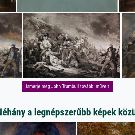
Ismerje meg John Trumbull további műveit
Néhány a legnépszerűbb képek közü