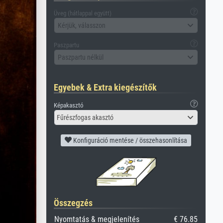
Üveg (hátlappal együtt)
Kérjük, válasszon
Paszpartu
Paszpartu nélkül
Egyebek & Extra kiegészítők
Képakasztó
Fűrészfogas akasztó
Konfiguráció mentése / összehasonlítása
Összegzés
Nyomtatás & megjelenítés
€ 76.85