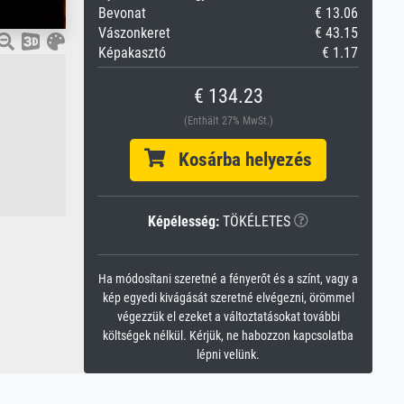
Bevonat
€ 13.06
Vászonkeret
€ 43.15
Képakasztó
€ 1.17
€ 134.23
(Enthält 27% MwSt.)
Kosárba helyezés
Képélesség:
TÖKÉLETES
Ha módosítani szeretné a fényerőt és a színt, vagy a
kép egyedi kivágását szeretné elvégezni, örömmel
végezzük el ezeket a változtatásokat további
költségek nélkül. Kérjük, ne habozzon kapcsolatba
lépni velünk.