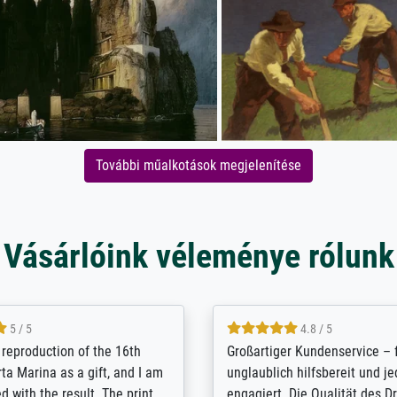
További műalkotások megjelenítése
Vásárlóink véleménye rólunk
5 / 5
5 / 5
t Meisterdrucke strives to
Outstanding quality and cus
lients demands, and provides
support. - the quality of the pr
ice on how to obtain the best
excellent and difficult to dist