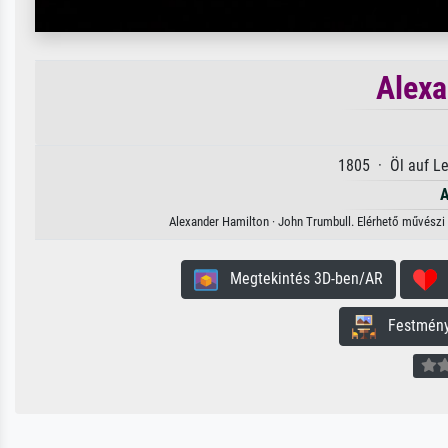
Alexa
1805 · Öl auf L
A
Alexander Hamilton · John Trumbull. Elérhető művészi l
Megtekintés 3D-ben/AR
H
Festmény 