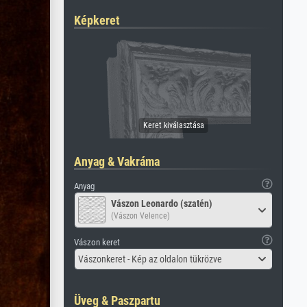
Képkeret
Anyag & Vakráma
Anyag
Vászon Leonardo (szatén)
(Vászon Velence)
Vászon keret
Vászonkeret - Kép az oldalon tükrözve
Üveg & Paszpartu