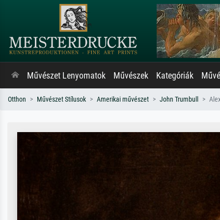
Művészet Lenyomatok
Művészek
Kategóriák
Művés
Otthon
Művészet Stílusok
Amerikai művészet
John Trumbull
Ale