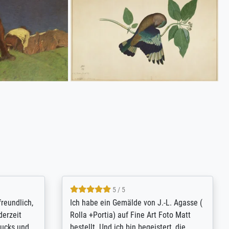
4.8 / 5
tomer
Qualité absolument irréprochable.
inting is
Extraordinaire diversité des thèmes
inguish
abordés et personnalisation des