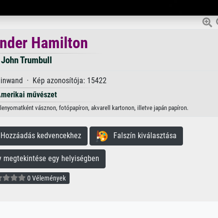
nder Hamilton
John Trumbull
einwand · Kép azonosítója: 15422
merikai művészet
enyomatként vásznon, fotópapíron, akvarell kartonon, illetve japán papíron.
ozzáadás kedvencekhez
Falszín kiválasztása
megtekintése egy helyiségben
0 Vélemények