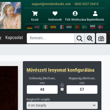
support@meisterdrucke.com · 0043 4257 29415
Kosár
Kedvencek
Fiók létrehozása
Bejelentkezés
Kapcsolat
z
Művészeti lenyomat konfigurálása
Szélesség (Motívum,
Magasság (Motívum,
cm)
cm)
Kiegészítő szegély
0 cm Szegély