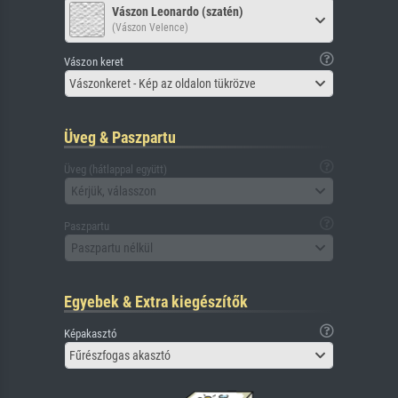
Vászon Leonardo (szatén)
(Vászon Velence)
Vászon keret
Vászonkeret - Kép az oldalon tükrözve
Üveg & Paszpartu
Üveg (hátlappal együtt)
Kérjük, válasszon
Paszpartu
Paszpartu nélkül
Egyebek & Extra kiegészítők
Képakasztó
Fűrészfogas akasztó