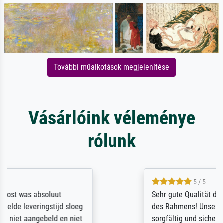
További műalkotások megjelenítése
Vásárlóink véleménye
rólunk
5 / 5
Sehr gute Qualität des Leinwanddrucks und
des Rahmens! Unser Bild wurde sehr
sorgfältig und sicher verpackt, so dass es