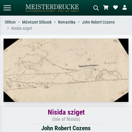
Otthon
Művészet Stílusok
Romantika
John Robert Cozens
Nisida sziget
Alap keresés
MI-képkereső
Keressen művész, műcím vagy stílus
Írja le a jelenetet – pl. zöld rét, sok
szerint – pl. Monet, Csillagos éj,
piros absztrakt, sötét olajkép, álló akt
impresszionizmus, Hokusai-hullám,
egy fa mellett.
akt.
Nisida sziget
(Isle of Nisida)
John Robert Cozens