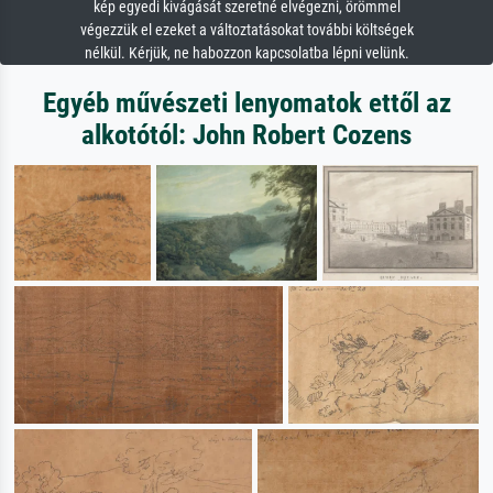
kép egyedi kivágását szeretné elvégezni, örömmel
végezzük el ezeket a változtatásokat további költségek
nélkül. Kérjük, ne habozzon kapcsolatba lépni velünk.
Egyéb művészeti lenyomatok ettől az
alkotótól: John Robert Cozens