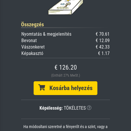
Összegzés
Nyomtatás & megjelenítés
€ 70.61
Bevonat
€ 12.09
Vászonkeret
€ 42.33
Képakasztó
€ 1.17
€ 126.20
(Enthält 27% MwSt.)
Kosárba helyezés
Képélesség:
TÖKÉLETES
Ha módosítani szeretné a fényerőt és a színt, vagy a