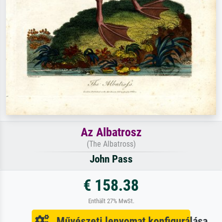
Az Albatrosz
(The Albatross)
John Pass
€ 158.38
Enthält 27% MwSt.
Művészeti lenyomat konfigurálása