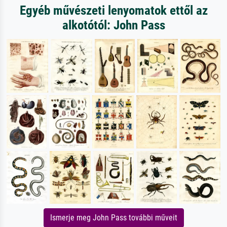
Egyéb művészeti lenyomatok ettől az
alkotótól: John Pass
Ismerje meg John Pass további műveit