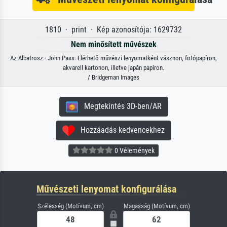
1810 · print · Kép azonosítója: 1629732
Nem minősített művészek
Az Albatrosz · John Pass. Elérhető művészi lenyomatként vásznon, fotópapíron,
akvarell kartonon, illetve japán papíron.
/ Bridgeman Images
Megtekintés 3D-ben/AR
Hozzáadás kedvencekhez
0 Vélemények
Művészeti lenyomat konfigurálása
Szélesség (Motívum, cm)
Magasság (Motívum, cm)