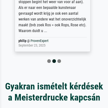
Überraschung für die normannische
Ehefrau sein zum Hochzeits- gleichzeitig
auch Geburtstag sein) doch nach zu Hause
zugestellt wurde.
Jürgen
@
ProvenExpert
April 22, 2026
Gyakran ismételt kérdések
a Meisterdrucke kapcsán