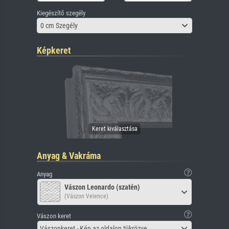
Kiegészítő szegély
0 cm Szegély
Képkeret
Anyag & Vakráma
Anyag
Vászon Leonardo (szatén)
(Vászon Velence)
Vászon keret
Vászonkeret - Kép az oldalon tükrözve