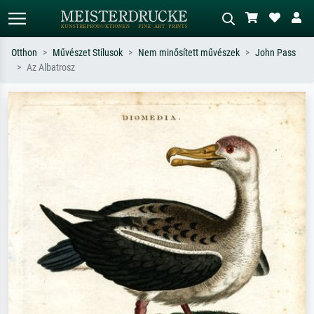
Otthon
Művészet Stílusok
Nem minősített művészek
John Pass
Az Albatrosz
Alap keresés
MI-képkereső
Keressen művész, műcím vagy stílus
Írja le a jelenetet – pl. zöld rét, sok
szerint – pl. Monet, Csillagos éj,
piros absztrakt, sötét olajkép, álló akt
impresszionizmus, Hokusai-hullám,
egy fa mellett.
akt.