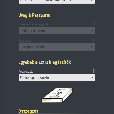
Üveg & Paszpartu
Üveg (hátlappal együtt)
Kérjük, válasszon
Paszpartu
Paszpartu nélkül
Egyebek & Extra kiegészítők
Képakasztó
Fűrészfogas akasztó
Összegzés