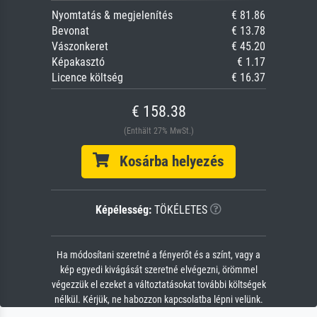
Nyomtatás & megjelenítés
€ 81.86
Bevonat
€ 13.78
Vászonkeret
€ 45.20
Képakasztó
€ 1.17
Licence költség
€ 16.37
€ 158.38
(Enthält 27% MwSt.)
Kosárba helyezés
Képélesség:
TÖKÉLETES
Ha módosítani szeretné a fényerőt és a színt, vagy a
kép egyedi kivágását szeretné elvégezni, örömmel
végezzük el ezeket a változtatásokat további költségek
nélkül. Kérjük, ne habozzon kapcsolatba lépni velünk.