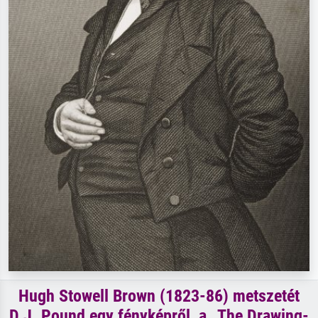
Hugh Stowell Brown (1823-86) metszetét
D.J. Pound egy fényképről, a „The Drawing-