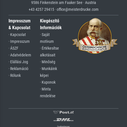
9586 Finkenstein am Faaker See · Austria
+43 4257 29415 · office@meisterdrucke.com
Impresszum
Kiegészítő
& Kapcsolat
Információk
· Kapcsolat
· Saját
· Impresszum
motívum
· ÁSZF
· Értékesítse
· Adatvédelem
alkotásait
· Elállási Jog
· Minőség
· Reklamáció
· Munkáink
· Rólunk
képei
· Kuponok
· Minta
rendelése