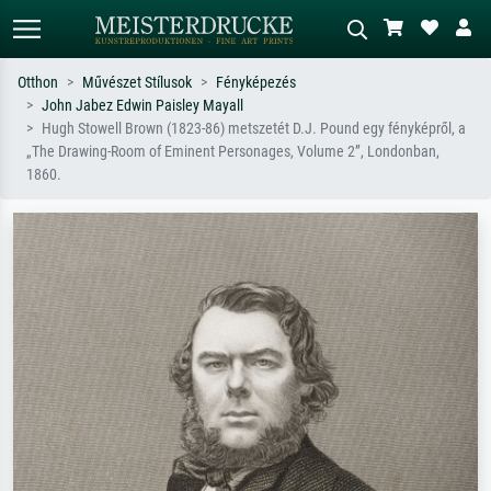
Otthon
Művészet Stílusok
Fényképezés
John Jabez Edwin Paisley Mayall
Alap keresés
MI-képkereső
Hugh Stowell Brown (1823-86) metszetét D.J. Pound egy fényképről, a
„The Drawing-Room of Eminent Personages, Volume 2”, Londonban,
Keressen művész, műcím vagy stílus
Írja le a jelenetet – pl. zöld rét, sok
1860.
szerint – pl. Monet, Csillagos éj,
piros absztrakt, sötét olajkép, álló akt
impresszionizmus, Hokusai-hullám,
egy fa mellett.
akt.