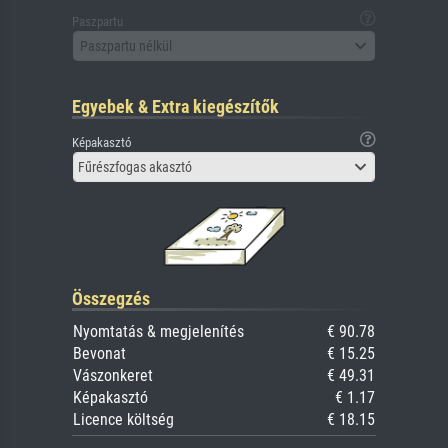
Paszpartu
Paszpartu nélkül
Egyebek & Extra kiegészítők
Képakasztó
Fűrészfogas akasztó
Összegzés
Nyomtatás & megjelenítés
€ 90.78
Bevonat
€ 15.25
Vászonkeret
€ 49.31
Képakasztó
€ 1.17
Licence költség
€ 18.15