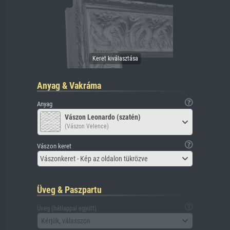
Anyag & Vakráma
Anyag
Vászon Leonardo (szatén)
(Vászon Velence)
Vászon keret
Vászonkeret - Kép az oldalon tükrözve
Üveg & Paszpartu
Üveg (hátlappal együtt)
Kérjük, válasszon