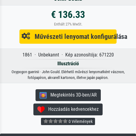
€ 136.33
Enthält 27% MwSt.
Művészeti lenyomat konfigurálása
1861 · Unbekannt · Kép azonosítója: 671220
Illusztráció
Oxypogon guerinii · John Gould. Elérhető művészi lenyomatként vásznon,
fotópapíron, akvarell kartonon, illetve japán papíron.
Megtekintés 3D-ben/AR
Hozzáadás kedvencekhez
0 Vélemények