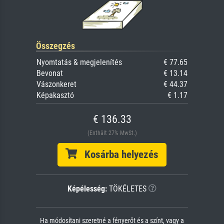
Összegzés
Nyomtatás & megjelenítés
€ 77.65
Bevonat
€ 13.14
Vászonkeret
€ 44.37
Képakasztó
€ 1.17
€ 136.33
(Enthält 27% MwSt.)
Kosárba helyezés
Képélesség:
TÖKÉLETES
Ha módosítani szeretné a fényerőt és a színt, vagy a