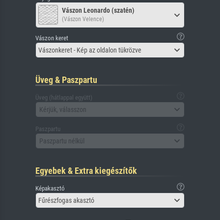
Vászon Leonardo (szatén)
(Vászon Velence)
Vászon keret
Vászonkeret - Kép az oldalon tükrözve
Üveg & Paszpartu
Üveg (hátlappal együtt)
Kérjük, válasszon
Paszpartu
Paszpartu nélkül
Egyebek & Extra kiegészítők
Képakasztó
Fűrészfogas akasztó