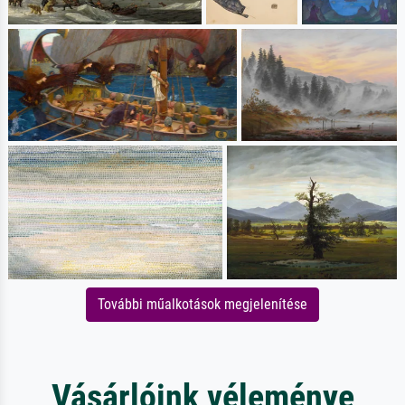
További műalkotások megjelenítése
Vásárlóink véleménye