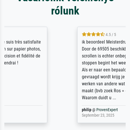
rólunk
4.5 / 5
ik beoordeel Meisterdrucke zeer positief.
Door de 69505 beschikbare kunstenaars
scrollen is echter onbegonnen werk (na
stoppen begint het weer van voor af aan).
Als er naar een bepaalde kunstenaar
gevraagd wordt krijg je ook een aantal
werken van andere wat het onoverzichtelijk
maakt (bvb zoek Ros = ook Rops, Rose etc).
Waarom duidt u ...
philip
@
ProvenExpert
September 23, 2025