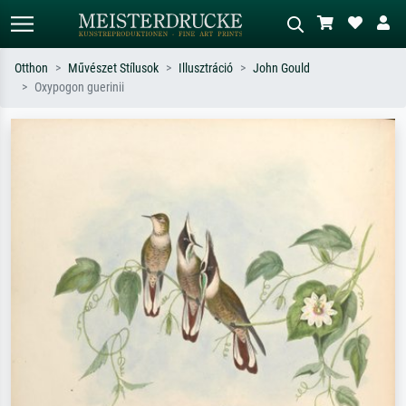
Otthon
Művészet Stílusok
Illusztráció
John Gould
Oxypogon guerinii
Alap keresés
MI-képkereső
Keressen művész, műcím vagy stílus
Írja le a jelenetet – pl. zöld rét, sok
szerint – pl. Monet, Csillagos éj,
piros absztrakt, sötét olajkép, álló akt
impresszionizmus, Hokusai-hullám,
egy fa mellett.
akt.