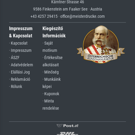
Kärntner Strasse 46
9586 Finkenstein am Faaker See · Austria
+43 4257 29415 · office@meisterdrucke.com
Impresszum
Kiegészítő
& Kapcsolat
Információk
· Kapcsolat
· Saját
· Impresszum
motívum
· ÁSZF
· Értékesítse
· Adatvédelem
alkotásait
· Elállási Jog
· Minőség
· Reklamáció
· Munkáink
· Rólunk
képei
· Kuponok
· Minta
rendelése