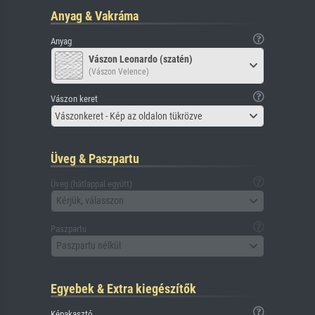
Anyag & Vakráma
Anyag
Vászon Leonardo (szatén)
(Vászon Velence)
Vászon keret
Vászonkeret - Kép az oldalon tükrözve
Üveg & Paszpartu
Üveg (hátlappal együtt)
Kérjük, válasszon
Paszpartu
Paszpartu nélkül
Egyebek & Extra kiegészítők
Képakasztó