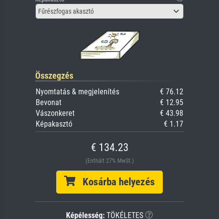
Fűrészfogas akasztó
Összegzés
Nyomtatás & megjelenítés
€ 76.12
Bevonat
€ 12.95
Vászonkeret
€ 43.98
Képakasztó
€ 1.17
€ 134.23
(Enthält 27% MwSt.)
Kosárba helyezés
Képélesség:
TÖKÉLETES