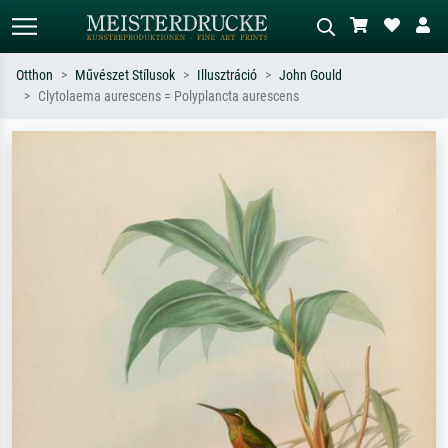
Otthon
Művészet Stílusok
Illusztráció
John Gould
Clytolaema aurescens = Polyplancta aurescens
Alap keresés
MI-képkereső
Keressen művész, műcím vagy stílus
Írja le a jelenetet – pl. zöld rét, sok
szerint – pl. Monet, Csillagos éj,
piros absztrakt, sötét olajkép, álló akt
impresszionizmus, Hokusai-hullám,
egy fa mellett.
akt.