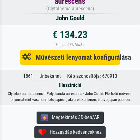
aurescens
(Clytolaema aurescens)
John Gould
€ 134.23
Enthält 27% MwSt.
Művészeti lenyomat konfigurálása
1861 · Unbekannt · Kép azonosítója: 670913
Illusztráció
Clytolaema aurescens = Polyplancta aurescens · John Gould. Elérhető művészi
lenyomatként vásznon, fotópapíron, akvarell kartonon, illetve japán papíron.
Megtekintés 3D-ben/AR
Hozzáadás kedvencekhez