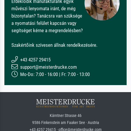
Érdeklődik manufaktúránk egyik
művészi lenyomata iránt, de még
bizonytalan? Tanácsra van szüksége
a nyomatási felület kapcsán vagy
segítséget kérne a megrendelésben?
Szakértőink szívesen állnak rendelkezésére.
+43 4257 29415
support@meisterdrucke.com
Mo-Do: 7:00 - 16:00 | Fr: 7:00 - 13:00
Kärntner Strasse 46
9586 Finkenstein am Faaker See · Austria
+43 4257 29415 · office@meisterdrucke.com