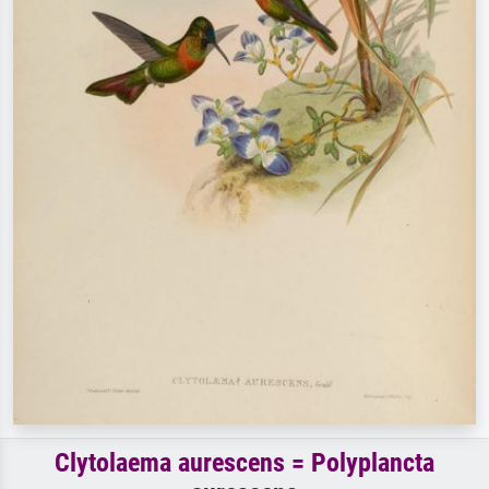
Clytolaema aurescens = Polyplancta