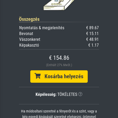
Összegzés
Nyomtatás & megjelenítés
€ 89.67
Bevonat
€ 15.11
Vászonkeret
€ 48.91
Képakasztó
€ 1.17
€ 154.86
(Enthält 27% MwSt.)
Kosárba helyezés
Képélesség:
TÖKÉLETES
Ha módosítani szeretné a fényerőt és a színt, vagy a
kép egyedi kivágását szeretné elvégezni, örömmel