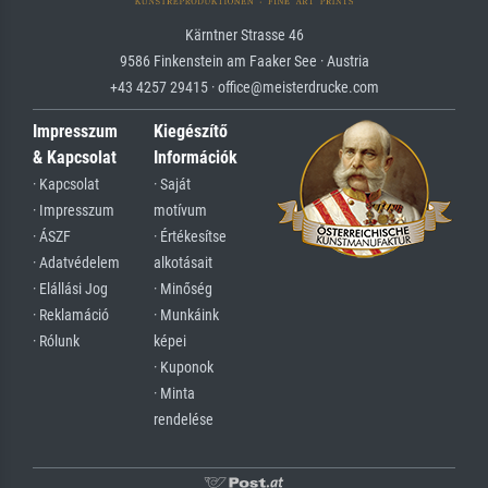
Kärntner Strasse 46
9586 Finkenstein am Faaker See · Austria
+43 4257 29415 · office@meisterdrucke.com
Impresszum
Kiegészítő
& Kapcsolat
Információk
· Kapcsolat
· Saját
· Impresszum
motívum
· ÁSZF
· Értékesítse
· Adatvédelem
alkotásait
· Elállási Jog
· Minőség
· Reklamáció
· Munkáink
· Rólunk
képei
· Kuponok
· Minta
rendelése