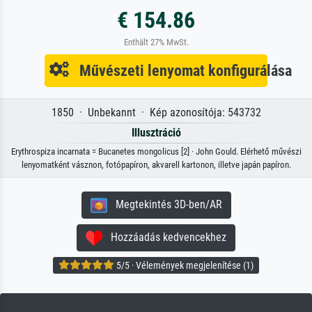
€ 154.86
Enthält 27% MwSt.
Művészeti lenyomat konfigurálása
1850 · Unbekannt · Kép azonosítója: 543732
Illusztráció
Erythrospiza incarnata = Bucanetes mongolicus [2] · John Gould. Elérhető művészi
lenyomatként vásznon, fotópapíron, akvarell kartonon, illetve japán papíron.
Megtekintés 3D-ben/AR
Hozzáadás kedvencekhez
5/5 · Vélemények megjelenítése (1)