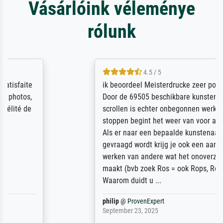
Vásárlóink véleménye
rólunk
4.5 / 5
ik beoordeel Meisterdrucke zeer positief.
Door de 69505 beschikbare kunstenaars
scrollen is echter onbegonnen werk (na
stoppen begint het weer van voor af aan).
Als er naar een bepaalde kunstenaar
gevraagd wordt krijg je ook een aantal
werken van andere wat het onoverzichtelijk
maakt (bvb zoek Ros = ook Rops, Rose etc).
Waarom duidt u ...
philip
@
ProvenExpert
September 23, 2025