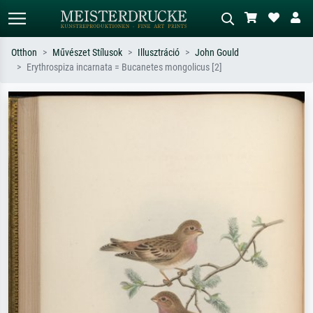
Otthon
Művészet Stílusok
Illusztráció
John Gould
Erythrospiza incarnata = Bucanetes mongolicus [2]
Alap keresés
MI-képkereső
Keressen művész, műcím vagy stílus
Írja le a jelenetet – pl. zöld rét, sok
szerint – pl. Monet, Csillagos éj,
piros absztrakt, sötét olajkép, álló akt
impresszionizmus, Hokusai-hullám,
egy fa mellett.
akt.