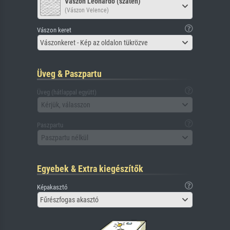
Vászon Leonardo (szatén)
(Vászon Velence)
Vászon keret
Vászonkeret - Kép az oldalon tükrözve
Üveg & Paszpartu
Üveg (hátlappal együtt)
Kérjük, válasszon
Paszpartu
Paszpartu nélkül
Egyebek & Extra kiegészítők
Képakasztó
Fűrészfogas akasztó