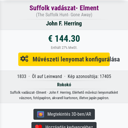
Suffolk vadászat- Elment
(The Suffolk Hunt- Gone Away)
John F. Herring
€ 144.30
Enthält 27% MwSt.
Művészeti lenyomat konfigurálása
1833 · Öl auf Leinwand · Kép azonosítója: 17405
Rokokó
Suffolk vadászat- Elment · John F. Herring. Elérhető művészi lenyomatként
vásznon, fotópapíron, akvarell kartonon, illetve japán papíron.
Megtekintés 3D-ben/AR
Hozzáadás kedvencekhez