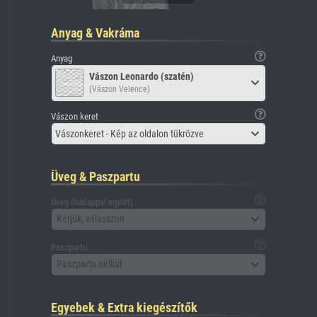
Anyag & Vakráma
Anyag
Vászon Leonardo (szatén)
(Vászon Velence)
Vászon keret
Vászonkeret - Kép az oldalon tükrözve
Üveg & Paszpartu
Üveg (hátlappal együtt)
Kérjük, válasszon
Paszpartu
Paszpartu nélkül
Egyebek & Extra kiegészítők