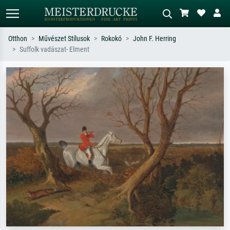
Otthon
Művészet Stílusok
Rokokó
John F. Herring
Suffolk vadászat- Elment
Alap keresés
MI-képkereső
Keressen művész, műcím vagy stílus
Írja le a jelenetet – pl. zöld rét, sok
szerint – pl. Monet, Csillagos éj,
piros absztrakt, sötét olajkép, álló akt
impresszionizmus, Hokusai-hullám,
egy fa mellett.
akt.