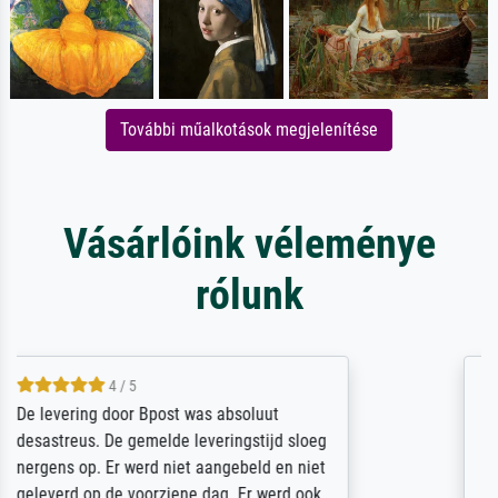
További műalkotások megjelenítése
Vásárlóink véleménye
rólunk
5 / 5
Sehr gute Qualität des Leinwanddrucks und
des Rahmens! Unser Bild wurde sehr
sorgfältig und sicher verpackt, so dass es
unbeschadet bei uns ankam. Es wird nicht