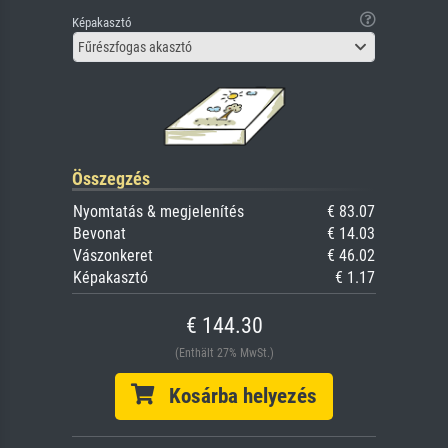
Képakasztó
Fűrészfogas akasztó
Összegzés
Nyomtatás & megjelenítés
€ 83.07
Bevonat
€ 14.03
Vászonkeret
€ 46.02
Képakasztó
€ 1.17
€ 144.30
(Enthält 27% MwSt.)
Kosárba helyezés