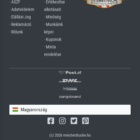
· ÁSZF
· Értékesítse
· Adatvédelem
alkotásait
· Elállási Jog
· Minőség
· Reklamáció
· Munkáink
· Rólunk
képei
· Kuponok
· Minta
rendelése
Magyarország
(c) 2026 meisterdrucke.hu