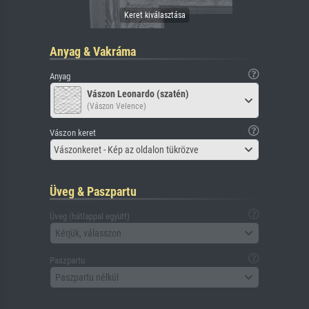
Anyag & Vakráma
Anyag
Vászon Leonardo (szatén)
(Vászon Velence)
Vászon keret
Vászonkeret - Kép az oldalon tükrözve
Üveg & Paszpartu
Üveg (hátlappal együtt)
Kérjük, válasszon
Paszpartu
Paszpartu nélkül