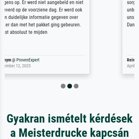
sorgfältig und sicher verpackt, so dass es
unbeschadet bei uns ankam. Es wird nicht
unser letzter Meisterdruck sein. Vielen
Dank!
Reinhold,
@
ProvenExpert
April 22, 2026
Gyakran ismételt kérdések
a Meisterdrucke kapcsán