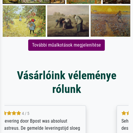
További műalkotások megjelenítése
Vásárlóink véleménye
rólunk
5 / 5
Sehr gute Qualität des Leinwanddrucks und
des Rahmens! Unser Bild wurde sehr