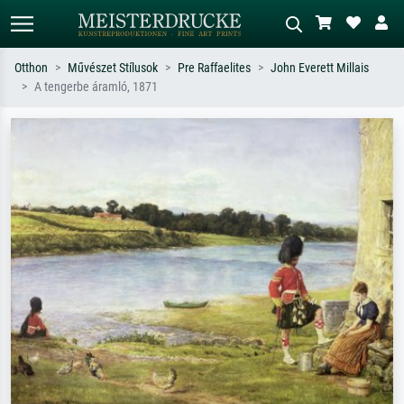
Otthon
Művészet Stílusok
Pre Raffaelites
John Everett Millais
A tengerbe áramló, 1871
Alap keresés
MI-képkereső
Keressen művész, műcím vagy stílus
Írja le a jelenetet – pl. zöld rét, sok
szerint – pl. Monet, Csillagos éj,
piros absztrakt, sötét olajkép, álló akt
impresszionizmus, Hokusai-hullám,
egy fa mellett.
akt.