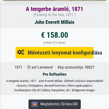
A tengerbe áramló, 1871
(Flowing to the Sea, 1871 )
John Everett Millais
€ 158.00
Enthält 27% MwSt.
Művészeti lenyomat konfigurálása
1871 · Öl auf Leinwand · Kép azonosítója: 98821
Pre Raffaelites
A tengerbe áramló, 1871 · John Everett Millais. Elérhető művészi lenyomatként
vásznon, fotópapíron, akvarell kartonon, illetve japán papíron.
Southampton City Art Gallery, Hampshire, UK / Bridgeman Images
Megtekintés 3D-ben/AR