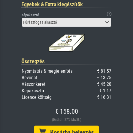
Egyebek & Extra kiegészítők
Képakasztó
Fűrészfogas akasztó
Összegzés
Nyomtatás & megjelenítés
€ 81.57
Bevonat
€ 13.75
Vászonkeret
€ 45.20
Képakasztó
€ 1.17
Licence költség
€ 16.31
€ 158.00
(Enthält 27% MwSt.)
Kosárba helyezés