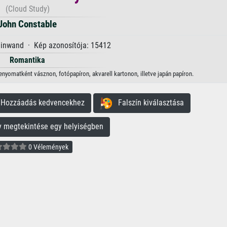
(Cloud Study)
John Constable
einwand · Kép azonosítója: 15412
Romantika
nyomatként vásznon, fotópapíron, akvarell kartonon, illetve japán papíron.
ozzáadás kedvencekhez
Falszín kiválasztása
megtekintése egy helyiségben
0 Vélemények