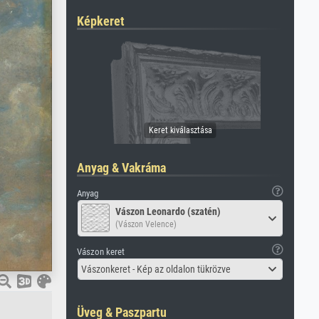
Képkeret
Anyag & Vakráma
Anyag
Vászon Leonardo (szatén)
(Vászon Velence)
Vászon keret
Vászonkeret - Kép az oldalon tükrözve
Üveg & Paszpartu