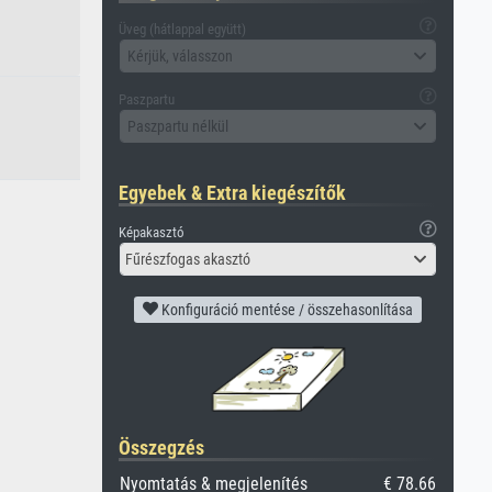
Üveg (hátlappal együtt)
Kérjük, válasszon
Paszpartu
Paszpartu nélkül
Egyebek & Extra kiegészítők
Képakasztó
Fűrészfogas akasztó
Konfiguráció mentése / összehasonlítása
Összegzés
Nyomtatás & megjelenítés
€ 78.66