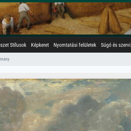
zet Stílusok
Képkeret
Nyomtatási felületek
Súgó és szervi
ulmány