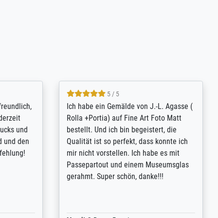
4.8 / 5
tomer
Qualité absolument irréprochable.
inting is
Extraordinaire diversité des thèmes
inguish
abordés et personnalisation des
 my go-to
demandes (recadrage, réajustement des
m now on -
couleurs). Relation clientèle parfaite.
xcellent -
Transport, réception sans aucun
 the work
problème. Merci à toute l'équipe ! Hervé
port