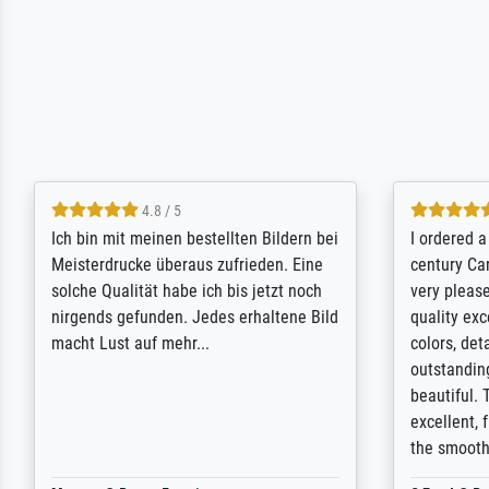
5 / 5
Rundum positive Erfahrung. Die
The team a
Ausführung des Auftrags hat eine Weile
meet its c
gedauert, die angekündigte Lieferzeit
expert adv
wurde aber letztlich sogar etwas
results for
unterschritten. Die Qualität des Papiers
client. Th
und des Drucks (Farben, Details usw.) ist
repertoire 
nicht nur gut, sondern hervorragend.
will provid
Selbst ein Druck ist damit ein Kunstwerk
regards to 
im eigenen Sinne. Definitiv den Pre...
repertoire