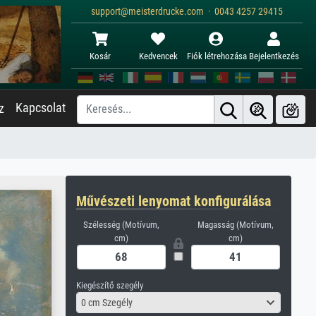
support@meisterdrucke.com · 0043 4257 29415
Kosár
Kedvencek
Fiók létrehozása
Bejelentkezés
Kapcsolat
z
Művészeti lenyomat konfigurálása
Szélesség (Motívum,
Magasság (Motívum,
cm)
cm)
Kiegészítő szegély
0 cm Szegély