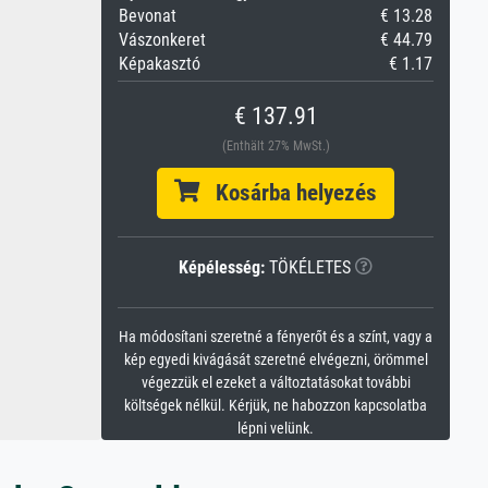
Bevonat
€ 13.28
Vászonkeret
€ 44.79
Képakasztó
€ 1.17
€ 137.91
(Enthält 27% MwSt.)
Kosárba helyezés
Képélesség:
TÖKÉLETES
Ha módosítani szeretné a fényerőt és a színt, vagy a
kép egyedi kivágását szeretné elvégezni, örömmel
végezzük el ezeket a változtatásokat további
költségek nélkül. Kérjük, ne habozzon kapcsolatba
lépni velünk.