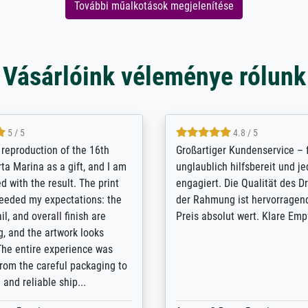
További műalkotások megjelenítése
Vásárlóink véleménye rólunk
5 / 5
5 / 5
t Meisterdrucke strives to
Outstanding quality and cus
lients demands, and provides
support. - the quality of the pr
ice on how to obtain the best
excellent and difficult to dist
 the prints requested by the
from the real thing; it will be
e company has a vast
for high-quality art prints fro
of prints to choose from, and
the quality of the framing is e
e excellent service also with
the customisation options for
prints which are not in that
are broad - the customer sup
. Highly recommended!
colleagues are truly super...