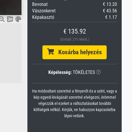
Bevonat
€ 13.20
Vászonkeret
€ 43.56
Képakasztó
€ 1.17
€ 135.92
(Enthält 27% MwSt.)
Kosárba helyezés
Képélesség:
TÖKÉLETES
Ha módosítani szeretné a fényerőt és a színt, vagy a
kép egyedi kivágását szeretné elvégezni, örömmel
végezzük el ezeket a változtatásokat további
költségek nélkül. Kérjük, ne habozzon kapcsolatba
lépni velünk.