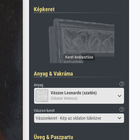
Képkeret
Anyag & Vakráma
Anyag
Vászon Leonardo (szatén)
(Vászon Velence)
Vászon keret
Vászonkeret - Kép az oldalon tükrözve
Üveg & Paszpartu