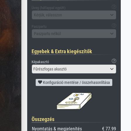
Üveg (hátlappal együtt)
Kérjük, válasszon
Paszpartu
Paszpartu nélkül
Egyebek & Extra kiegészítők
Képakasztó
Fűrészfogas akasztó
Konfiguráció mentése / összehasonlítása
Összegzés
Nyomtatás & megjelenítés
€ 77.99