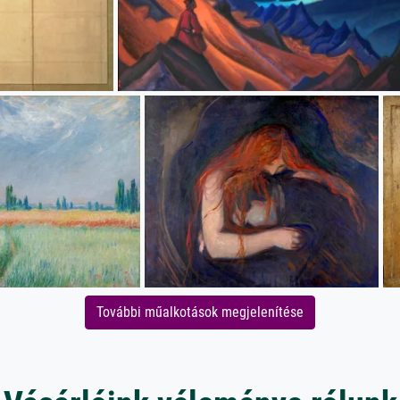
További műalkotások megjelenítése