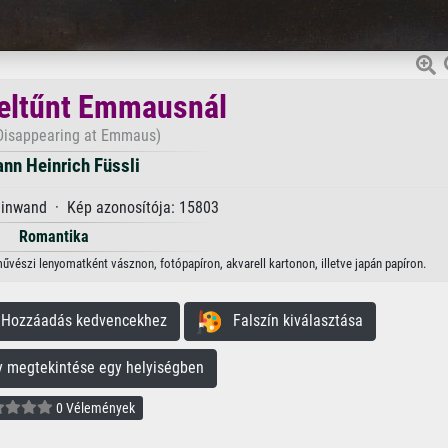
 eltűnt Emmausnál
 Disappearing at Emmaus)
nn Heinrich Füssli
einwand · Kép azonosítója: 15803
Romantika
művészi lenyomatként vásznon, fotópapíron, akvarell kartonon, illetve japán papíron.
ozzáadás kedvencekhez
Falszín kiválasztása
megtekintése egy helyiségben
0 Vélemények