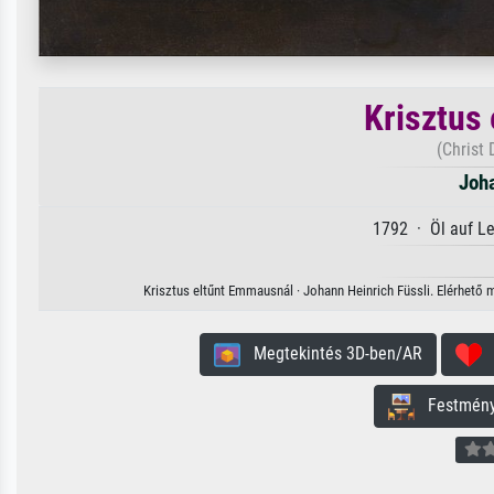
Krisztus
(Christ
Joha
1792 · Öl auf L
Krisztus eltűnt Emmausnál · Johann Heinrich Füssli. Elérhető 
Megtekintés 3D-ben/AR
H
Festmény 