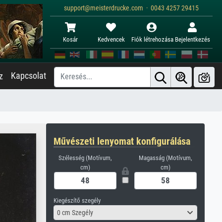
support@meisterdrucke.com · 0043 4257 29415
Kosár
Kedvencek
Fiók létrehozása
Bejelentkezés
Kapcsolat
z
Művészeti lenyomat konfigurálása
Szélesség (Motívum,
Magasság (Motívum,
cm)
cm)
Kiegészítő szegély
0 cm Szegély