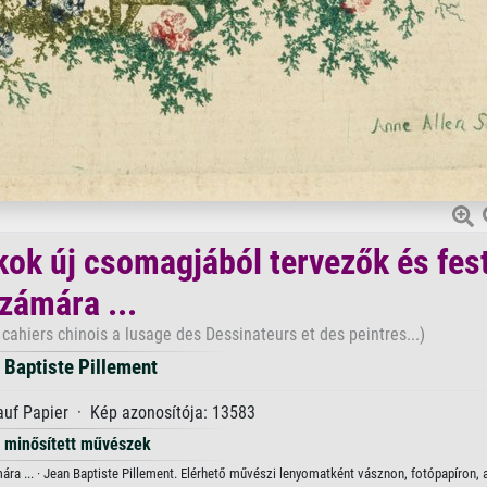
kok új csomagjából tervezők és fes
zámára ...
ahiers chinois a lusage des Dessinateurs et des peintres...)
 Baptiste Pillement
uf Papier · Kép azonosítója: 13583
minősített művészek
a ... · Jean Baptiste Pillement. Elérhető művészi lenyomatként vásznon, fotópapíron, a