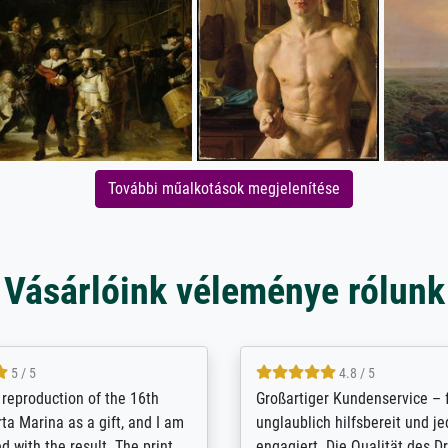
További műalkotások megjelenítése
Vásárlóink véleménye rólunk
5 / 5
5 / 5
t Meisterdrucke strives to
Outstanding quality and cus
lients demands, and provides
support. - the quality of the pr
ice on how to obtain the best
excellent and difficult to dist