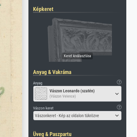
Képkeret
Anyag & Vakráma
Anyag
Vászon Leonardo (szatén)
(Vászon Velence)
Vászon keret
Vászonkeret - Kép az oldalon tükrözve
Üveg & Paszpartu