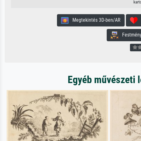
kart
Megtekintés 3D-ben/AR
H
Festmény 
Egyéb művészeti l