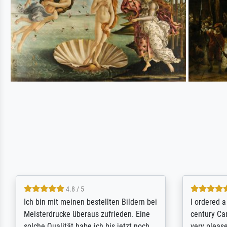
5 / 5
Rundum positive Erfahrung. Die
The team a
Ausführung des Auftrags hat eine Weile
meet its c
gedauert, die angekündigte Lieferzeit
expert adv