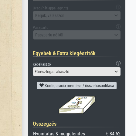
Üveg (hátlappal együtt)
Kérjük, válasszon
Paszpartu
Paszpartu nélkül
Egyebek & Extra kiegészítők
Képakasztó
Fűrészfogas akasztó
Konfiguráció mentése / összehasonlítása
Összegzés
Nyomtatás & megjelenítés
€ 84.52