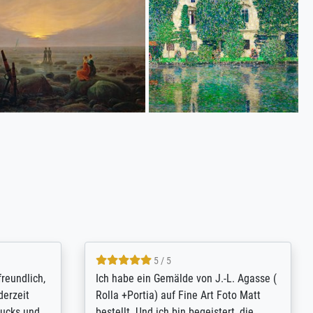
4.8 / 5
tomer
Qualité absolument irréprochable.
inting is
Extraordinaire diversité des thèmes
inguish
abordés et personnalisation des