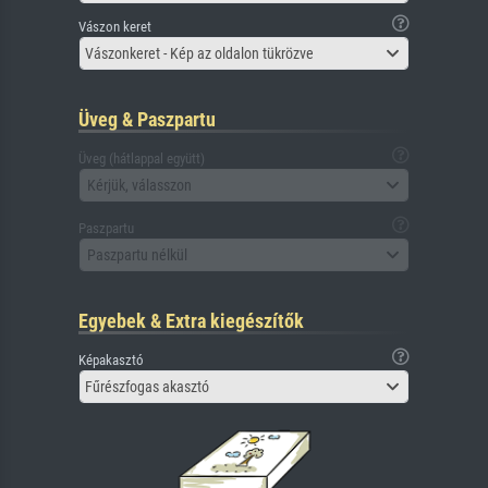
Vászon keret
Vászonkeret - Kép az oldalon tükrözve
Üveg & Paszpartu
Üveg (hátlappal együtt)
Kérjük, válasszon
Paszpartu
Paszpartu nélkül
Egyebek & Extra kiegészítők
Képakasztó
Fűrészfogas akasztó