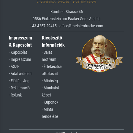
Kärntner Strasse 46
9586 Finkenstein am Faaker See · Austria
+43 4257 29415 · office@meisterdrucke.com
Impresszum
Kiegészítő
& Kapcsolat
Információk
· Kapcsolat
· Saját
· Impresszum
motívum
· ÁSZF
· Értékesítse
· Adatvédelem
alkotásait
· Elállási Jog
· Minőség
· Reklamáció
· Munkáink
· Rólunk
képei
· Kuponok
· Minta
rendelése