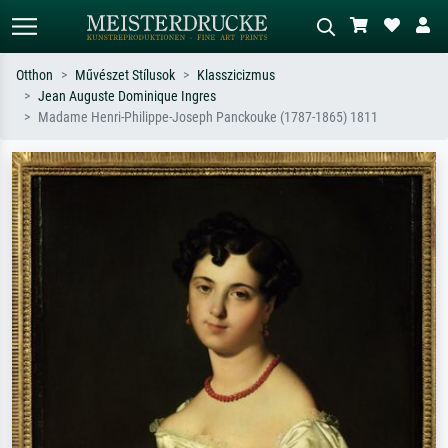
Otthon
Művészet Stílusok
Klasszicizmus
Jean Auguste Dominique Ingres
Alap keresés
MI-képkereső
Madame Henri-Philippe-Joseph Panckouke (1787-1865) 1811
Keressen művész, műcím vagy stílus
Írja le a jelenetet – pl. zöld rét, sok
szerint – pl. Monet, Csillagos éj,
piros absztrakt, sötét olajkép, álló akt
impresszionizmus, Hokusai-hullám,
egy fa mellett.
akt.