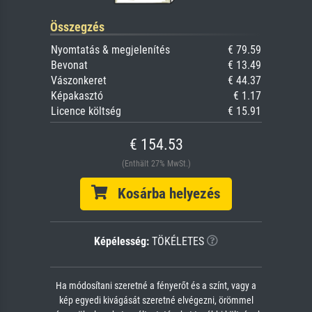
Összegzés
Nyomtatás & megjelenítés
€ 79.59
Bevonat
€ 13.49
Vászonkeret
€ 44.37
Képakasztó
€ 1.17
Licence költség
€ 15.91
€ 154.53
(Enthält 27% MwSt.)
Kosárba helyezés
Képélesség:
TÖKÉLETES
Ha módosítani szeretné a fényerőt és a színt, vagy a
kép egyedi kivágását szeretné elvégezni, örömmel