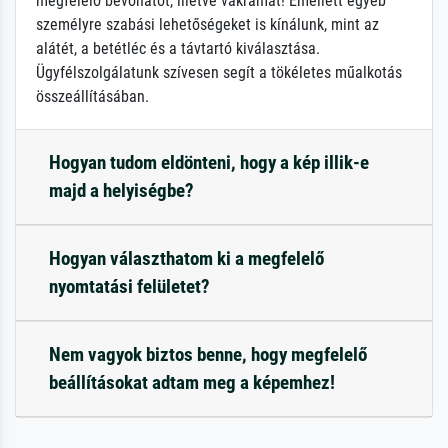
megfelelő bevonatot, illetve vakrámát! Emellett egyéb
személyre szabási lehetőségeket is kínálunk, mint az
alátét, a betétléc és a távtartó kiválasztása.
Ügyfélszolgálatunk szívesen segít a tökéletes műalkotás
összeállításában.
Hogyan tudom eldönteni, hogy a kép illik-e
majd a helyiségbe?
Hogyan választhatom ki a megfelelő
nyomtatási felületet?
Nem vagyok biztos benne, hogy megfelelő
beállításokat adtam meg a képemhez!