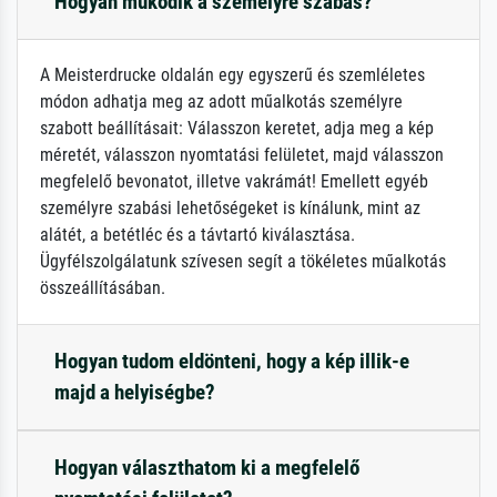
Hogyan működik a személyre szabás?
A Meisterdrucke oldalán egy egyszerű és szemléletes
módon adhatja meg az adott műalkotás személyre
szabott beállításait: Válasszon keretet, adja meg a kép
méretét, válasszon nyomtatási felületet, majd válasszon
megfelelő bevonatot, illetve vakrámát! Emellett egyéb
személyre szabási lehetőségeket is kínálunk, mint az
alátét, a betétléc és a távtartó kiválasztása.
Ügyfélszolgálatunk szívesen segít a tökéletes műalkotás
összeállításában.
Hogyan tudom eldönteni, hogy a kép illik-e
majd a helyiségbe?
Hogyan választhatom ki a megfelelő