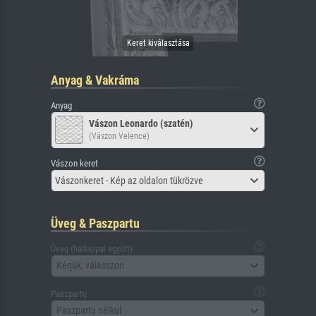
Anyag & Vakráma
Anyag
Vászon Leonardo (szatén)
(Vászon Velence)
Vászon keret
Vászonkeret - Kép az oldalon tükrözve
Üveg & Paszpartu
Üveg (hátlappal együtt)
Kérjük, válasszon
Paszpartu
Paszpartu nélkül