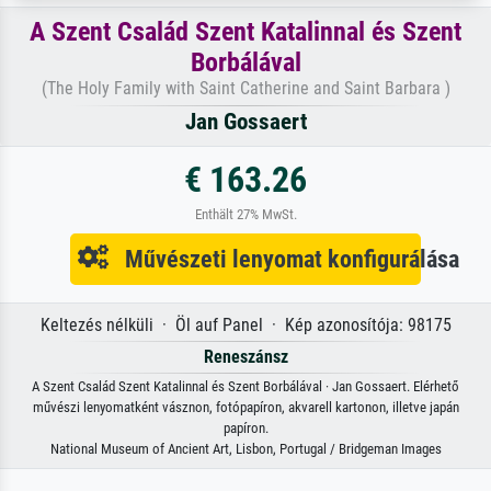
A Szent Család Szent Katalinnal és Szent
Borbálával
(The Holy Family with Saint Catherine and Saint Barbara )
Jan Gossaert
€ 163.26
Enthält 27% MwSt.
Művészeti lenyomat konfigurálása
Keltezés nélküli · Öl auf Panel · Kép azonosítója: 98175
Reneszánsz
A Szent Család Szent Katalinnal és Szent Borbálával · Jan Gossaert. Elérhető
művészi lenyomatként vásznon, fotópapíron, akvarell kartonon, illetve japán
papíron.
National Museum of Ancient Art, Lisbon, Portugal / Bridgeman Images