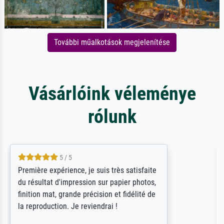
További műalkotások megjelenítése
Vásárlóink véleménye
rólunk
4.5 / 5
ik beoordeel Meisterdrucke zeer positief.
Door de 69505 beschikbare kunstenaars
scrollen is echter onbegonnen werk (na
stoppen begint het weer van voor af aan).
Als er naar een bepaalde kunstenaar