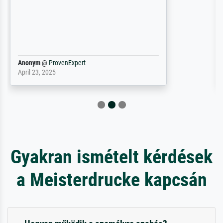
gevraagd wordt krijg je ook een aantal
werken van andere wat het onoverzichtelijk
maakt (bvb zoek Ros = ook Rops, Rose etc).
Waarom duidt u ...
philip
@
ProvenExpert
September 23, 2025
Gyakran ismételt kérdések
a Meisterdrucke kapcsán