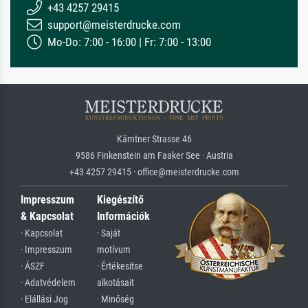
+43 4257 29415
support@meisterdrucke.com
Mo-Do: 7:00 - 16:00 | Fr: 7:00 - 13:00
Kärntner Strasse 46
9586 Finkenstein am Faaker See · Austria
+43 4257 29415 · office@meisterdrucke.com
Impresszum
Kiegészítő
& Kapcsolat
Információk
· Kapcsolat
· Saját
· Impresszum
motívum
· ÁSZF
· Értékesítse
· Adatvédelem
alkotásait
· Elállási Jog
· Minőség