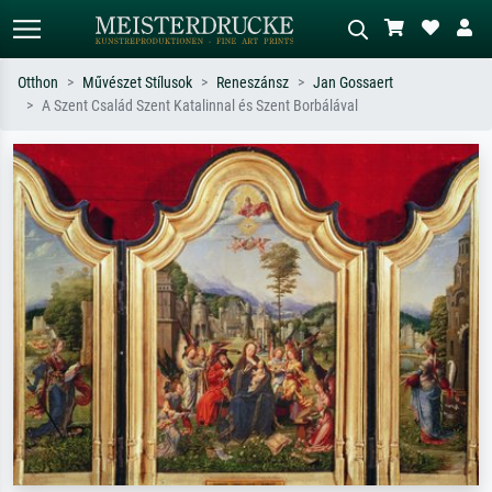
Otthon
Művészet Stílusok
Reneszánsz
Jan Gossaert
A Szent Család Szent Katalinnal és Szent Borbálával
Alap keresés
MI-képkereső
Keressen művész, műcím vagy stílus
Írja le a jelenetet – pl. zöld rét, sok
szerint – pl. Monet, Csillagos éj,
piros absztrakt, sötét olajkép, álló akt
impresszionizmus, Hokusai-hullám,
egy fa mellett.
akt.