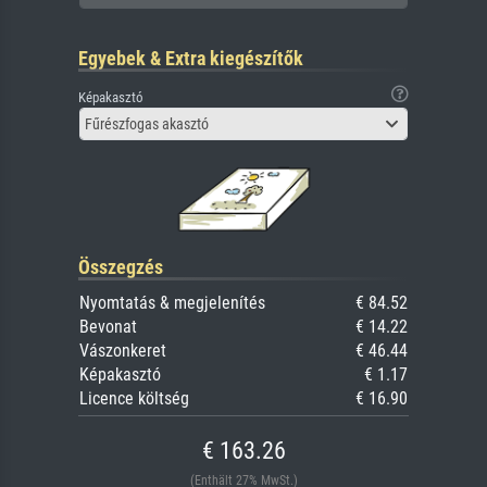
Egyebek & Extra kiegészítők
Képakasztó
Fűrészfogas akasztó
Összegzés
Nyomtatás & megjelenítés
€ 84.52
Bevonat
€ 14.22
Vászonkeret
€ 46.44
Képakasztó
€ 1.17
Licence költség
€ 16.90
€ 163.26
(Enthält 27% MwSt.)