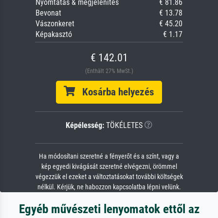
Nyomtatás & megjelenítés
€ 81.86
Bevonat
€ 13.78
Vászonkeret
€ 45.20
Képakasztó
€ 1.17
€ 142.01
(Enthält 27% MwSt.)
Kosárba helyezés
Képélesség:
TÖKÉLETES
Ha módosítani szeretné a fényerőt és a színt, vagy a
kép egyedi kivágását szeretné elvégezni, örömmel
végezzük el ezeket a változtatásokat további költségek
nélkül. Kérjük, ne habozzon kapcsolatba lépni velünk.
Egyéb művészeti lenyomatok ettől az