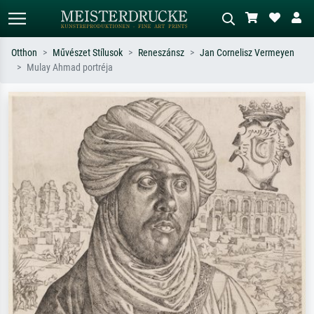
Otthon
Művészet Stílusok
Reneszánsz
Jan Cornelisz Vermeyen
Mulay Ahmad portréja
Alap keresés
MI-képkereső
Keressen művész, műcím vagy stílus
Írja le a jelenetet – pl. zöld rét, sok
szerint – pl. Monet, Csillagos éj,
piros absztrakt, sötét olajkép, álló akt
impresszionizmus, Hokusai-hullám,
egy fa mellett.
akt.