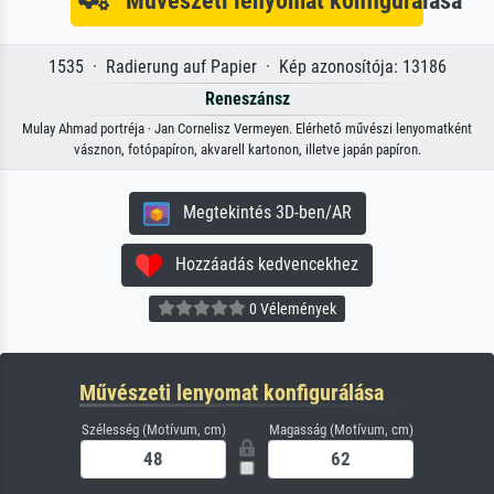
Művészeti lenyomat konfigurálása
1535 · Radierung auf Papier · Kép azonosítója: 13186
Reneszánsz
Mulay Ahmad portréja · Jan Cornelisz Vermeyen. Elérhető művészi lenyomatként
vásznon, fotópapíron, akvarell kartonon, illetve japán papíron.
Megtekintés 3D-ben/AR
Hozzáadás kedvencekhez
0 Vélemények
Művészeti lenyomat konfigurálása
Szélesség (Motívum, cm)
Magasság (Motívum, cm)