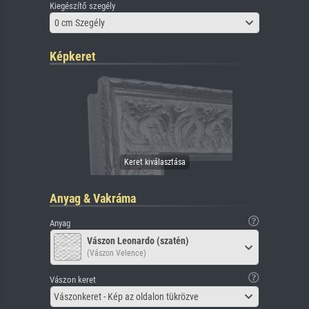
Kiegészítő szegély
0 cm Szegély
Képkeret
Anyag & Vakráma
Anyag
Vászon Leonardo (szatén)
(Vászon Velence)
Vászon keret
Vászonkeret - Kép az oldalon tükrözve