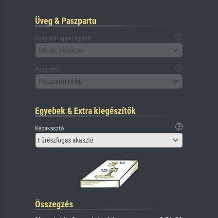
Üveg & Paszpartu
Üveg (hátlappal együtt)
Kérjük, válasszon
Paszpartu
Paszpartu nélkül
Egyebek & Extra kiegészítők
Képakasztó
Fűrészfogas akasztó
Összegzés