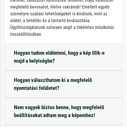
méretét, válasszon nyomtatási felületet, majd válasszon
megfelelő bevonatot, illetve vakrámát! Emellett egyéb
személyre szabási lehetőségeket is kínálunk, mint az
alátét, a betétléc és a távtartó kiválasztása.
Ügyfélszolgálatunk szívesen segít a tökéletes műalkotás
összeállításában.
Hogyan tudom eldönteni, hogy a kép illik-e
majd a helyiségbe?
Hogyan választhatom ki a megfelelő
nyomtatási felületet?
Nem vagyok biztos benne, hogy megfelelő
beállításokat adtam meg a képemhez!