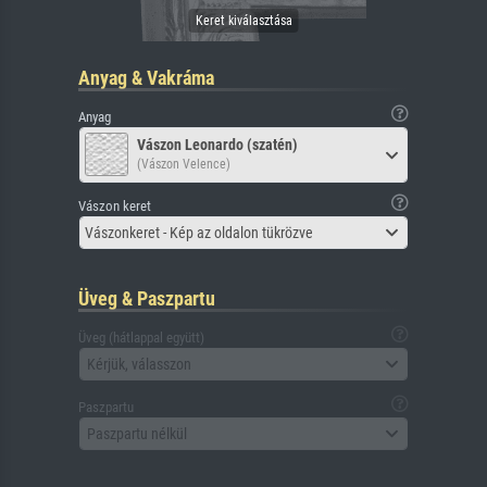
Anyag & Vakráma
Anyag
Vászon Leonardo (szatén)
(Vászon Velence)
Vászon keret
Vászonkeret - Kép az oldalon tükrözve
Üveg & Paszpartu
Üveg (hátlappal együtt)
Kérjük, válasszon
Paszpartu
Paszpartu nélkül