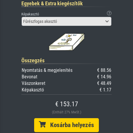
Egyebek & Extra kiegészítők
Képakasztó
Fűrészfogas akasztó
Összegzés
Nyomtatás & megjelenítés
€ 88.56
Bevonat
€ 14.96
Vászonkeret
€ 48.49
Képakasztó
€ 1.17
€ 153.17
(Enthält 27% MwSt.)
Kosárba helyezés