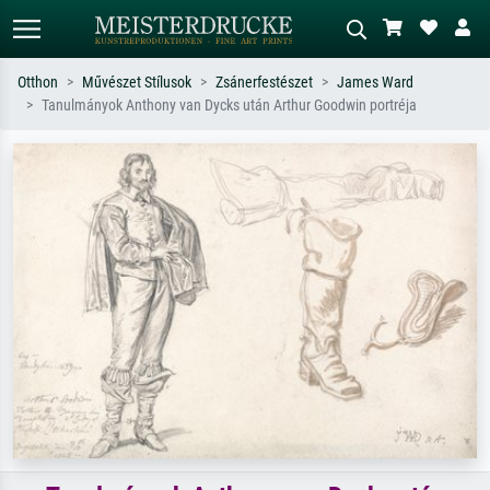
Otthon
Művészet Stílusok
Zsánerfestészet
James Ward
Tanulmányok Anthony van Dycks után Arthur Goodwin portréja
Alap keresés
MI-képkereső
Keressen művész, műcím vagy stílus
Írja le a jelenetet – pl. zöld rét, sok
szerint – pl. Monet, Csillagos éj,
piros absztrakt, sötét olajkép, álló akt
impresszionizmus, Hokusai-hullám,
egy fa mellett.
akt.