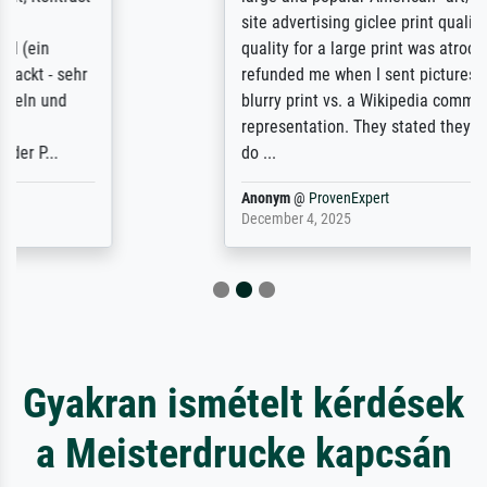
site advertising giclee print quality. The
quality for a large print was atrocious. They
refunded me when I sent pictures of the
blurry print vs. a Wikipedia commons
representation. They stated they couldn't
do ...
Anonym
@
ProvenExpert
December 4, 2025
Gyakran ismételt kérdések
a Meisterdrucke kapcsán