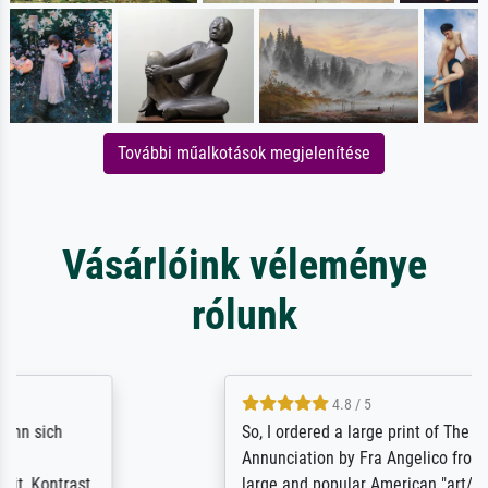
További műalkotások megjelenítése
Vásárlóink véleménye
rólunk
4.8 / 5
So, I ordered a large print of The
Annunciation by Fra Angelico from a very
large and popular American "art/poster"