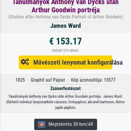
Tanulmányok Anthony van Dycks után
Arthur Goodwin portréja
(Studies after Anthony van Dycks Portrait of Arthur Goodwin)
James Ward
€ 153.17
Enthält 27% MwSt.
Művészeti lenyomat konfigurálása
1825 · Graphit auf Papier · Kép azonosítója: 15577
Zsánerfestészet
Tanulmányok Anthony van Dycks után Arthur Goodwin portréja · James Ward.
Elérhető művészi lenyomatként vásznon, fotópapíron, akvarell kartonon, illetve
japán papíron.
Megtekintés 3D-ben/AR