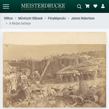
Otthon
Művészet Stílusok
Fényképezés
James Robertson
A Redan belseje
Alap keresés
MI-képkereső
Keressen művész, műcím vagy stílus
Írja le a jelenetet – pl. zöld rét, sok
szerint – pl. Monet, Csillagos éj,
piros absztrakt, sötét olajkép, álló akt
impresszionizmus, Hokusai-hullám,
egy fa mellett.
akt.