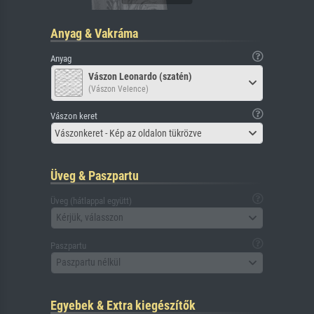
Anyag & Vakráma
Anyag
Vászon Leonardo (szatén)
(Vászon Velence)
Vászon keret
Vászonkeret - Kép az oldalon tükrözve
Üveg & Paszpartu
Üveg (hátlappal együtt)
Kérjük, válasszon
Paszpartu
Paszpartu nélkül
Egyebek & Extra kiegészítők