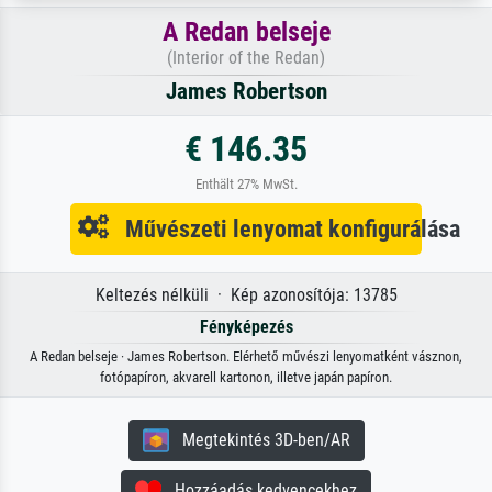
A Redan belseje
(Interior of the Redan)
James Robertson
€ 146.35
Enthält 27% MwSt.
Művészeti lenyomat konfigurálása
Keltezés nélküli · Kép azonosítója: 13785
Fényképezés
A Redan belseje · James Robertson. Elérhető művészi lenyomatként vásznon,
fotópapíron, akvarell kartonon, illetve japán papíron.
Megtekintés 3D-ben/AR
Hozzáadás kedvencekhez