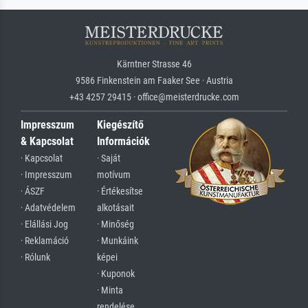
Kärntner Strasse 46
9586 Finkenstein am Faaker See · Austria
+43 4257 29415 · office@meisterdrucke.com
Impresszum
Kiegészítő
& Kapcsolat
Információk
· Kapcsolat
· Saját
· Impresszum
motívum
· ÁSZF
· Értékesítse
· Adatvédelem
alkotásait
· Elállási Jog
· Minőség
· Reklamáció
· Munkáink
· Rólunk
képei
· Kuponok
· Minta
rendelése