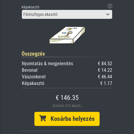
Képakasztó
Fűrészfogas akasztó
Összegzés
Nyomtatás & megjelenítés
€ 84.52
Bevonat
€ 14.22
Vászonkeret
€ 46.44
Képakasztó
€ 1.17
€ 146.35
(Enthält 27% MwSt.)
Kosárba helyezés