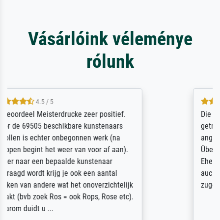
Vásárlóink véleménye
rólunk
5 / 5
Die Zufriedenheit ist auch nicht dadurch
getrübt, dass das Bild entgegen einer
angegebenen Lieferanschrift (sollte eine
Überraschung für die normannische
Ehefrau sein zum Hochzeits- gleichzeitig
auch Geburtstag sein) doch nach zu Hause
zugestellt wurde.