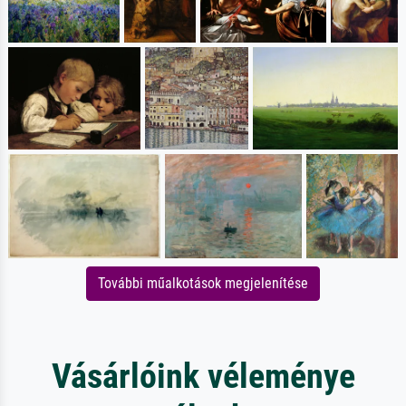
További műalkotások megjelenítése
Vásárlóink véleménye