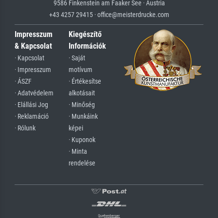
9586 Finkenstein am Faaker See · Austria
+43 4257 29415 · office@meisterdrucke.com
Impresszum
Kiegészítő
& Kapcsolat
Információk
· Kapcsolat
· Saját
· Impresszum
motívum
· ÁSZF
· Értékesítse
· Adatvédelem
alkotásait
· Elállási Jog
· Minőség
· Reklamáció
· Munkáink
· Rólunk
képei
· Kuponok
· Minta
rendelése