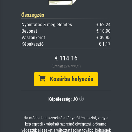
Összegzés
Nyomtatás & megjelenítés
€ 62.24
Bevonat
€ 10.90
Vászonkeret
€ 39.85
Képakasztó
€ 1.17
€ 114.16
(Enthält 27% MwSt.)
Kosárba helyezés
Képélesség:
JÓ
Ha módosítani szeretné a fényerőt és a színt, vagy a
kép egyedi kivágását szeretné elvégezni, örömmel
végezzük el ezeket a változtatásokat további költségek