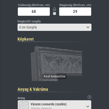
Szélesség (Motívum, cm)
Magasság (Motívum, cm)
Kiegészítő szegély
0 cm Szegély
Képkeret
Anyag & Vakráma
Anyag
Vászon Leonardo (szatén)
(Vászon Velence)