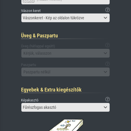
Vászon keret
Vászonkeret - Kép az oldalon tükrözve
Üveg & Paszpartu
Üveg (hátlappal együtt)
Kérjük, válasszon
Paszpartu
Paszpartu nélkül
Egyebek & Extra kiegészítők
Képakasztó
Fűrészfogas akasztó