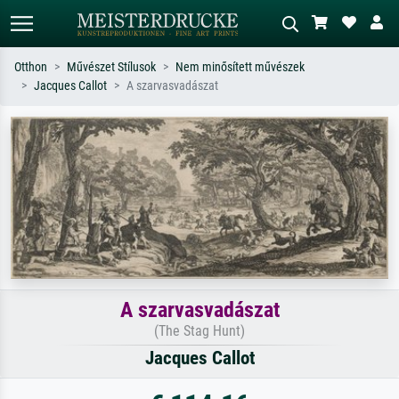
Otthon
Művészet Stílusok
Nem minősített művészek
Jacques Callot
A szarvasvadászat
Alap keresés
MI-képkereső
Keressen művész, műcím vagy stílus
Írja le a jelenetet – pl. zöld rét, sok
szerint – pl. Monet, Csillagos éj,
piros absztrakt, sötét olajkép, álló akt
impresszionizmus, Hokusai-hullám,
egy fa mellett.
akt.
A szarvasvadászat
(The Stag Hunt)
Jacques Callot