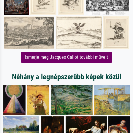
Ismerje meg Jacques Callot további műveit
Néhány a legnépszerűbb képek közül