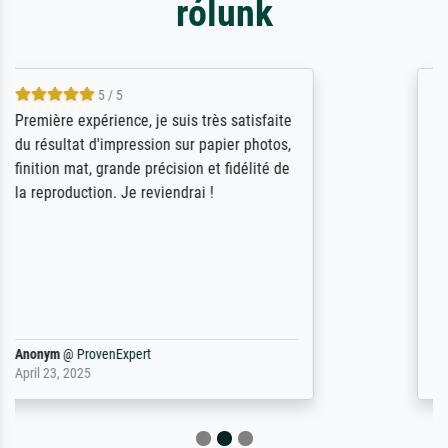
rólunk
4.5 / 5
ik beoordeel Meisterdrucke zeer positief.
Door de 69505 beschikbare kunstenaars
scrollen is echter onbegonnen werk (na
stoppen begint het weer van voor af aan).
Als er naar een bepaalde kunstenaar
gevraagd wordt krijg je ook een aantal
werken van andere wat het onoverzichtelijk
maakt (bvb zoek Ros = ook Rops, Rose etc).
Waarom duidt u ...
philip
@
ProvenExpert
September 23, 2025