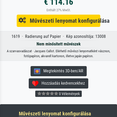
€ 114.16
Enthält 27% MwSt.
Művészeti lenyomat konfigurálása
1619 · Radierung auf Papier · Kép azonosítója: 13008
Nem minősített művészek
A szarvasvadászat · Jacques Callot. Elérhető művészi lenyomatként vásznon,
fotópapíron, akvarell kartonon, illetve japán papíron.
Megtekintés 3D-ben/AR
Hozzáadás kedvencekhez
0 Vélemények
Művészeti lenyomat konfigurálása