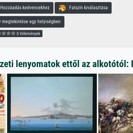
ozzáadás kedvencekhez
Falszín kiválasztása
megtekintése egy helyiségben
0 Vélemények
ti lenyomatok ettől az alkotótól: 