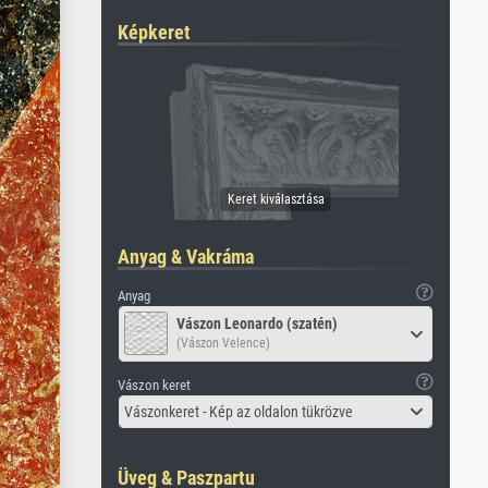
Képkeret
Anyag & Vakráma
Anyag
Vászon Leonardo (szatén)
(Vászon Velence)
Vászon keret
Vászonkeret - Kép az oldalon tükrözve
Üveg & Paszpartu