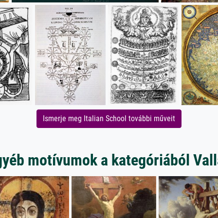
Ismerje meg Italian School további műveit
yéb motívumok a kategóriából Val