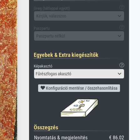
Üveg (hátlappal együtt)
Kérjük, válasszon
Paszpartu
Paszpartu nélkül
Egyebek & Extra kiegészítők
Képakasztó
Fűrészfogas akasztó
Konfiguráció mentése / összehasonlítása
Összegzés
Nyomtatás & megjelenítés
€ 86.02