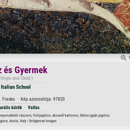
z és Gyermek
(Virgin and Child )
Italian School
· Fresko · Kép azonosítója: 97820
urális körök
·
Vallás
enyomatként vásznon, fotópapíron, akvarell kartonon, illetve japán papíron.
iore, Assisi, Italy / Bridgeman Images