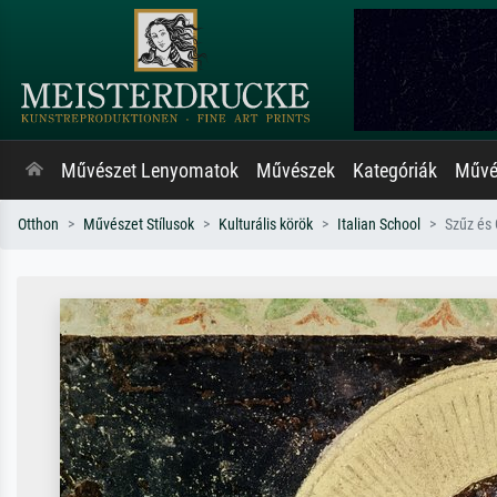
Művészet Lenyomatok
Művészek
Kategóriák
Művés
Otthon
Művészet Stílusok
Kulturális körök
Italian School
Szűz és