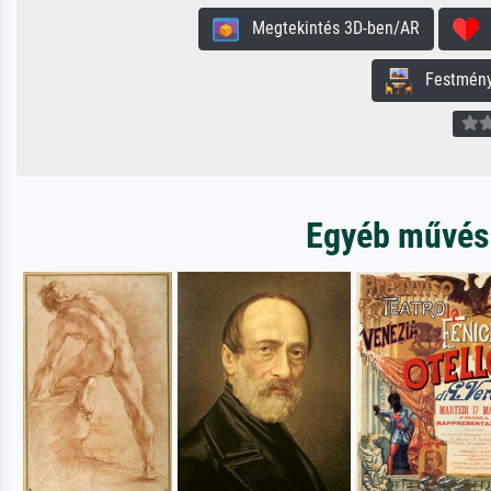
Megtekintés 3D-ben/AR
H
Festmény 
Egyéb művésze