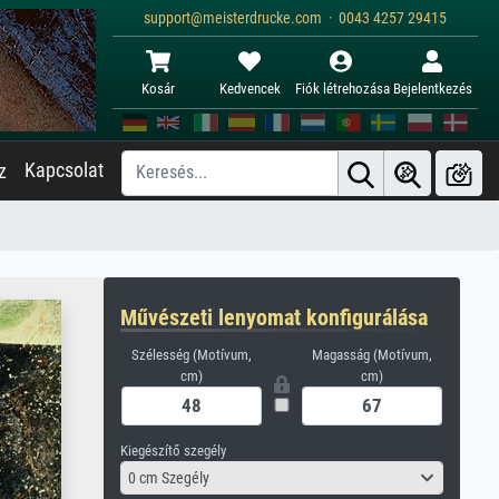
support@meisterdrucke.com · 0043 4257 29415
Kosár
Kedvencek
Fiók létrehozása
Bejelentkezés
Kapcsolat
z
Művészeti lenyomat konfigurálása
Szélesség (Motívum,
Magasság (Motívum,
cm)
cm)
Kiegészítő szegély
0 cm Szegély