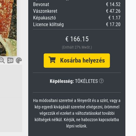
Bevonat
€ 14.52
Vászonkeret
€ 47.26
Képakasztó
€ 1.17
Licence költség
€ 17.20
€ 166.15
(Enthält 27% MwSt.)
Kosárba helyezés
Képélesség:
TÖKÉLETES
Ha módosítani szeretné a fényerőt és a színt, vagy a
kép egyedi kivágását szeretné elvégezni, örömmel
végezzük el ezeket a változtatásokat további
költségek nélkül. Kérjük, ne habozzon kapcsolatba
lépni velünk.