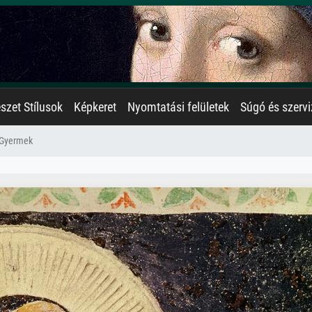
zet Stílusok
Képkeret
Nyomtatási felületek
Súgó és szervi
 Gyermek