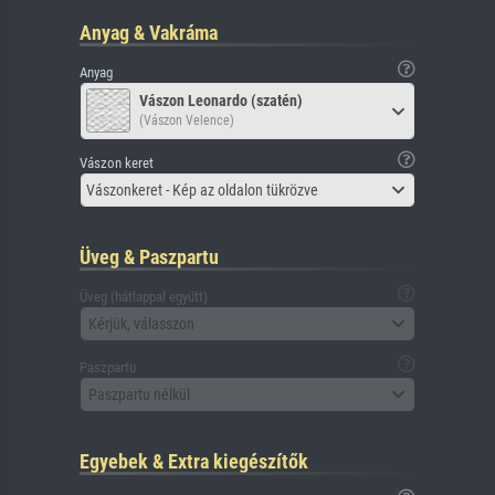
Anyag & Vakráma
Anyag
Vászon Leonardo (szatén)
(Vászon Velence)
Vászon keret
Vászonkeret - Kép az oldalon tükrözve
Üveg & Paszpartu
Üveg (hátlappal együtt)
Kérjük, válasszon
Paszpartu
Paszpartu nélkül
Egyebek & Extra kiegészítők