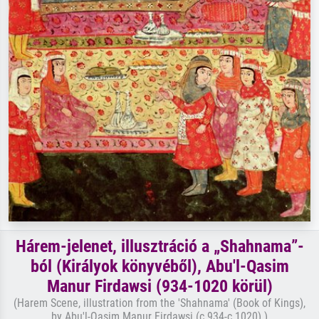
Hárem-jelenet, illusztráció a „Shahnama”-
ból (Királyok könyvéből), Abu'l-Qasim
Manur Firdawsi (934-1020 körül)
(Harem Scene, illustration from the 'Shahnama' (Book of Kings),
by Abu'l-Qasim Manur Firdawsi (c.934-c.1020) )