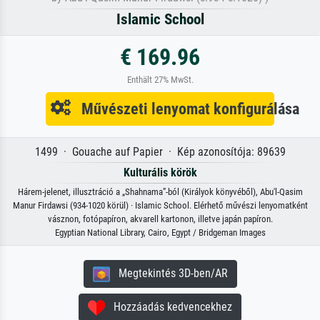
Islamic School
€ 169.96
Enthält 27% MwSt.
Művészeti lenyomat konfigurálása
1499 · Gouache auf Papier · Kép azonosítója: 89639
Kulturális körök
Hárem-jelenet, illusztráció a „Shahnama”-ból (Királyok könyvéből), Abu'l-Qasim
Manur Firdawsi (934-1020 körül) · Islamic School. Elérhető művészi lenyomatként
vásznon, fotópapíron, akvarell kartonon, illetve japán papíron.
Egyptian National Library, Cairo, Egypt / Bridgeman Images
Megtekintés 3D-ben/AR
Hozzáadás kedvencekhez