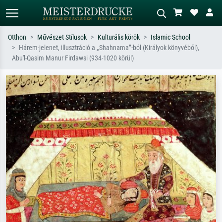
Otthon
Művészet Stílusok
Kulturális körök
Islamic School
Hárem-jelenet, illusztráció a „Shahnama”-ból (Királyok könyvéből),
Alap keresés
MI-képkereső
Abu'l-Qasim Manur Firdawsi (934-1020 körül)
Keressen művész, műcím vagy stílus
Írja le a jelenetet – pl. zöld rét, sok
szerint – pl. Monet, Csillagos éj,
piros absztrakt, sötét olajkép, álló akt
impresszionizmus, Hokusai-hullám,
egy fa mellett.
akt.