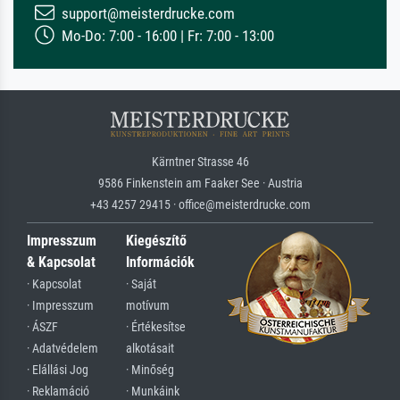
support@meisterdrucke.com
Mo-Do: 7:00 - 16:00 | Fr: 7:00 - 13:00
Kärntner Strasse 46
9586 Finkenstein am Faaker See · Austria
+43 4257 29415 · office@meisterdrucke.com
Impresszum
Kiegészítő
& Kapcsolat
Információk
· Kapcsolat
· Saját
· Impresszum
motívum
· ÁSZF
· Értékesítse
· Adatvédelem
alkotásait
· Elállási Jog
· Minőség
· Reklamáció
· Munkáink