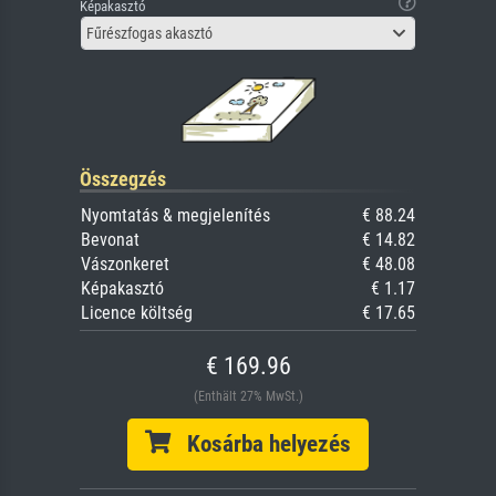
Képakasztó
Fűrészfogas akasztó
Összegzés
Nyomtatás & megjelenítés
€ 88.24
Bevonat
€ 14.82
Vászonkeret
€ 48.08
Képakasztó
€ 1.17
Licence költség
€ 17.65
€ 169.96
(Enthält 27% MwSt.)
Kosárba helyezés