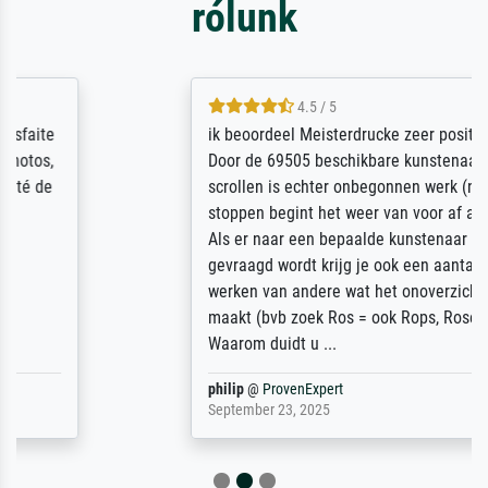
rólunk
4.5 / 5
ik beoordeel Meisterdrucke zeer positief.
Door de 69505 beschikbare kunstenaars
scrollen is echter onbegonnen werk (na
stoppen begint het weer van voor af aan).
Als er naar een bepaalde kunstenaar
gevraagd wordt krijg je ook een aantal
werken van andere wat het onoverzichtelijk
maakt (bvb zoek Ros = ook Rops, Rose etc).
Waarom duidt u ...
philip
@
ProvenExpert
September 23, 2025