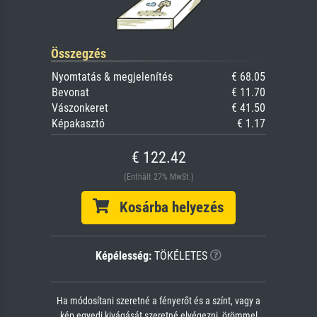
Összegzés
Nyomtatás & megjelenítés
€ 68.05
Bevonat
€ 11.70
Vászonkeret
€ 41.50
Képakasztó
€ 1.17
€ 122.42
(Enthält 27% MwSt.)
Kosárba helyezés
Képélesség:
TÖKÉLETES
Ha módosítani szeretné a fényerőt és a színt, vagy a
kép egyedi kivágását szeretné elvégezni, örömmel