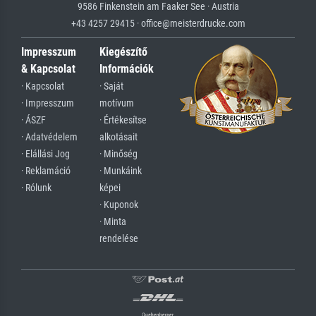
9586 Finkenstein am Faaker See · Austria
+43 4257 29415 · office@meisterdrucke.com
Impresszum
Kiegészítő
& Kapcsolat
Információk
· Kapcsolat
· Saját
· Impresszum
motívum
· ÁSZF
· Értékesítse
· Adatvédelem
alkotásait
· Elállási Jog
· Minőség
· Reklamáció
· Munkáink
· Rólunk
képei
· Kuponok
· Minta
rendelése