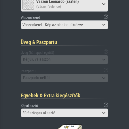
Vászon Leonardo (szatén)
(Vászon Velence)
Vászon keret
Vászonkeret - Kép az oldalon tükrözve
Üveg & Paszpartu
Üveg (hátlappal együtt)
Kérjük, válasszon
Paszpartu
Paszpartu nélkül
Egyebek & Extra kiegészítők
Képakasztó
Fűrészfogas akasztó