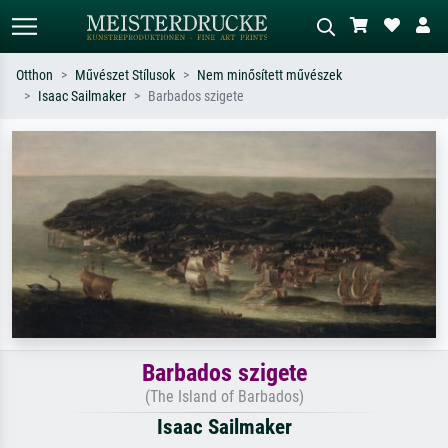
Otthon
Művészet Stílusok
Nem minősített művészek
Isaac Sailmaker
Barbados szigete
Alap keresés
MI-képkereső
Keressen művész, műcím vagy stílus
Írja le a jelenetet – pl. zöld rét, sok
szerint – pl. Monet, Csillagos éj,
piros absztrakt, sötét olajkép, álló akt
impresszionizmus, Hokusai-hullám,
egy fa mellett.
akt.
Barbados szigete
(The Island of Barbados)
Isaac Sailmaker