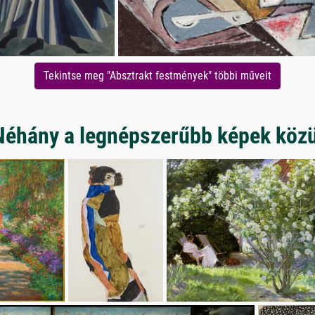
Tekintse meg "Absztrakt festmények" többi műveit
Néhány a legnépszerűbb képek közü