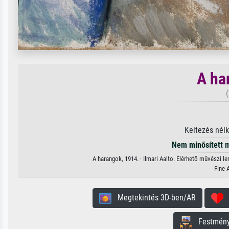
A ha
(
Keltezés nél
Nem minősített 
A harangok, 1914. · Ilmari Aalto. Elérhető művészi l
Fine 
Megtekintés 3D-ben/AR
H
Festmény 