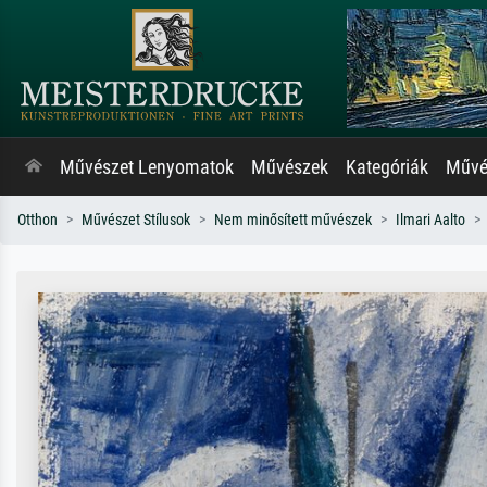
Művészet Lenyomatok
Művészek
Kategóriák
Művés
Otthon
Művészet Stílusok
Nem minősített művészek
Ilmari Aalto