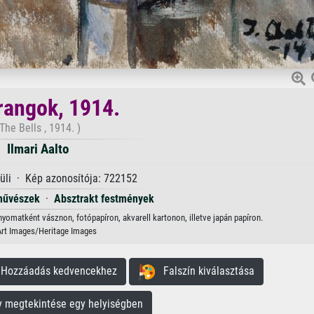
rangok, 1914.
The Bells , 1914. )
Ilmari Aalto
küli · Kép azonosítója: 722152
művészek
·
Absztrakt festmények
enyomatként vásznon, fotópapíron, akvarell kartonon, illetve japán papíron.
Art Images/Heritage Images
ozzáadás kedvencekhez
Falszín kiválasztása
megtekintése egy helyiségben