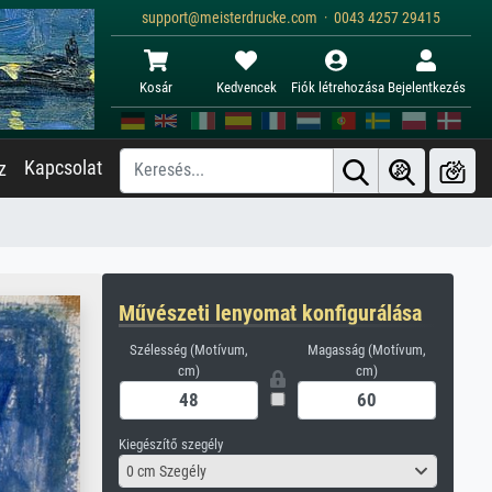
support@meisterdrucke.com · 0043 4257 29415
Kosár
Kedvencek
Fiók létrehozása
Bejelentkezés
Kapcsolat
z
Művészeti lenyomat konfigurálása
Szélesség (Motívum,
Magasság (Motívum,
cm)
cm)
Kiegészítő szegély
0 cm Szegély