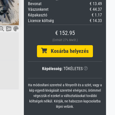
Bevonat
€ 13.49
Vászonkeret
€ 44.37
Képakasztó
€ 1.17
Licence költség
€ 14.33
€ 152.95
(Enthält 27% MwSt.)
Kosárba helyezés
Képélesség:
TÖKÉLETES
Ha módosítani szeretné a fényerőt és a színt, vagy a
kép egyedi kivágását szeretné elvégezni, örömmel
végezzük el ezeket a változtatásokat további
költségek nélkül. Kérjük, ne habozzon kapcsolatba
lépni velünk.