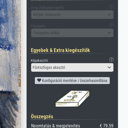
Üveg (hátlappal együtt)
Kérjük, válasszon
Paszpartu
Paszpartu nélkül
Egyebek & Extra kiegészítők
Képakasztó
Fűrészfogas akasztó
Konfiguráció mentése / összehasonlítása
Összegzés
Nyomtatás & megjelenítés
€ 79.59