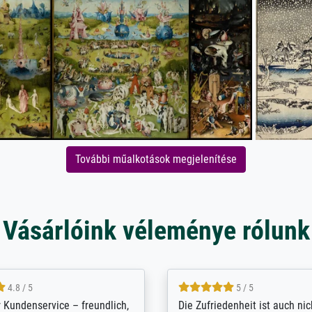
További műalkotások megjelenítése
Vásárlóink véleménye rólunk
5 / 5
4.8 / 5
innerungsbuch mit der
Hervorragende Qualität. Man 