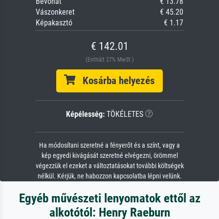
Bevonat
€ 13.78
Vászonkeret
€ 45.20
Képakasztó
€ 1.17
€ 142.01
(Enthält 27% MwSt.)
Kosárba helyezés
Képélesség:
TÖKÉLETES
Ha módosítani szeretné a fényerőt és a színt, vagy a
kép egyedi kivágását szeretné elvégezni, örömmel
végezzük el ezeket a változtatásokat további költségek
nélkül. Kérjük, ne habozzon kapcsolatba lépni velünk.
Egyéb művészeti lenyomatok ettől az
alkotótól: Henry Raeburn