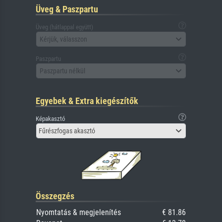
Üveg & Paszpartu
Üveg (hátlappal együtt)
Kérjük, válasszon
Paszpartu
Paszpartu nélkül
Egyebek & Extra kiegészítők
Képakasztó
Fűrészfogas akasztó
Összegzés
Nyomtatás & megjelenítés
€ 81.86