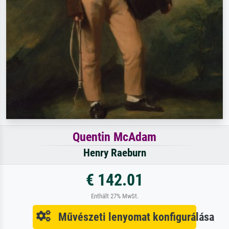
Quentin McAdam
Henry Raeburn
€ 142.01
Enthält 27% MwSt.
Művészeti lenyomat konfigurálása