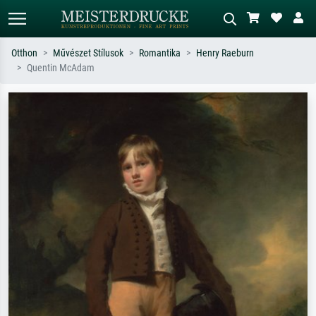
Otthon
Művészet Stílusok
Romantika
Henry Raeburn
Quentin McAdam
Alap keresés
MI-képkereső
Keressen művész, műcím vagy stílus
Írja le a jelenetet – pl. zöld rét, sok
szerint – pl. Monet, Csillagos éj,
piros absztrakt, sötét olajkép, álló akt
impresszionizmus, Hokusai-hullám,
egy fa mellett.
akt.