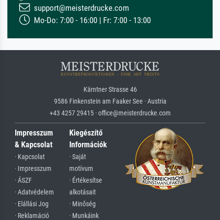
support@meisterdrucke.com
Mo-Do: 7:00 - 16:00 | Fr: 7:00 - 13:00
Kärntner Strasse 46
9586 Finkenstein am Faaker See · Austria
+43 4257 29415 · office@meisterdrucke.com
Impresszum
Kiegészítő
& Kapcsolat
Információk
· Kapcsolat
· Saját
· Impresszum
motívum
· ÁSZF
· Értékesítse
· Adatvédelem
alkotásait
· Elállási Jog
· Minőség
· Reklamáció
· Munkáink