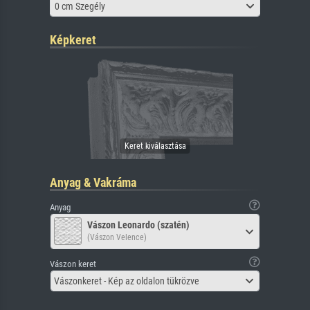
0 cm Szegély
Képkeret
Anyag & Vakráma
Anyag
Vászon Leonardo (szatén)
(Vászon Velence)
Vászon keret
Vászonkeret - Kép az oldalon tükrözve