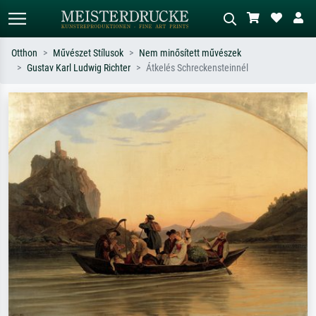
Otthon
Művészet Stílusok
Nem minősített művészek
Gustav Karl Ludwig Richter
Átkelés Schreckensteinnél
Alap keresés
MI-képkereső
Keressen művész, műcím vagy stílus
Írja le a jelenetet – pl. zöld rét, sok
szerint – pl. Monet, Csillagos éj,
piros absztrakt, sötét olajkép, álló akt
impresszionizmus, Hokusai-hullám,
egy fa mellett.
akt.