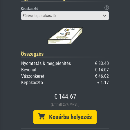
Képakasztó
Fűrészfogas akasztó
Összegzés
Nyomtatás & megjelenítés
€ 83.40
Bevonat
€ 14.07
Vászonkeret
€ 46.02
Képakasztó
€ 1.17
€ 144.67
(Enthält 27% MwSt.)
Kosárba helyezés