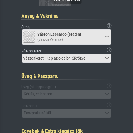
Anyag & Vakráma
Anyag
Vászon Leonardo (szatén)
(Vászon Velence)
Vászon keret
Vászonkeret - Kép az oldalon tükrözve
Üveg & Paszpartu
Üveg (hátlappal együtt)
Kérjük, válasszon
Paszpartu
Paszpartu nélkül
Egyebek & Extra kiegészítők