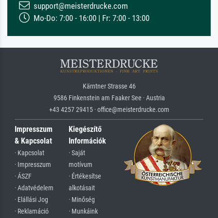
support@meisterdrucke.com
Mo-Do: 7:00 - 16:00 | Fr: 7:00 - 13:00
Kärntner Strasse 46
9586 Finkenstein am Faaker See · Austria
+43 4257 29415 · office@meisterdrucke.com
Impresszum
Kiegészítő
& Kapcsolat
Információk
· Kapcsolat
· Saját
· Impresszum
motívum
· ÁSZF
· Értékesítse
· Adatvédelem
alkotásait
· Elállási Jog
· Minőség
· Reklamáció
· Munkáink