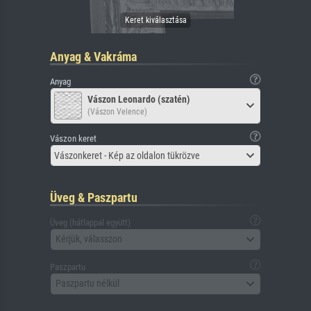
Anyag & Vakráma
Anyag
Vászon Leonardo (szatén)
(Vászon Velence)
Vászon keret
Vászonkeret - Kép az oldalon tükrözve
Üveg & Paszpartu
Üveg (hátlappal együtt)
Kérjük, válasszon
Paszpartu
Paszpartu nélkül