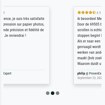
4.5 / 5
ik beoordeel Meisterdrucke zeer positief.
Door de 69505 beschikbare kunstenaars
scrollen is echter onbegonnen werk (na
stoppen begint het weer van voor af aan).
Als er naar een bepaalde kunstenaar
gevraagd wordt krijg je ook een aantal
werken van andere wat het onoverzichtelijk
maakt (bvb zoek Ros = ook Rops, Rose etc).
Waarom duidt u ...
philip
@
ProvenExpert
September 23, 2025