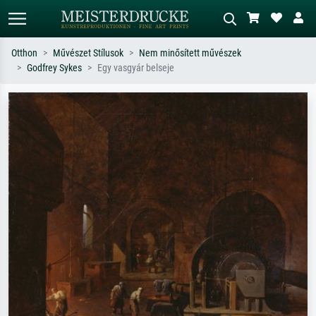
Otthon
Művészet Stílusok
Nem minősített művészek
Godfrey Sykes
Egy vasgyár belseje
Alap keresés
MI-képkereső
Keressen művész, műcím vagy stílus
Írja le a jelenetet – pl. zöld rét, sok
szerint – pl. Monet, Csillagos éj,
piros absztrakt, sötét olajkép, álló akt
impresszionizmus, Hokusai-hullám,
egy fa mellett.
akt.