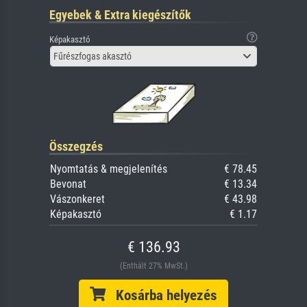
Egyebek & Extra kiegészítők
Képakasztó
Fűrészfogas akasztó
Összegzés
Nyomtatás & megjelenítés
€ 78.45
Bevonat
€ 13.34
Vászonkeret
€ 43.98
Képakasztó
€ 1.17
€ 136.93
(Enthält 27% MwSt.)
Kosárba helyezés