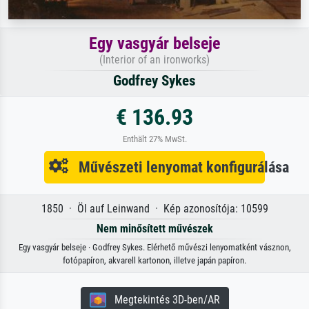
Egy vasgyár belseje
(Interior of an ironworks)
Godfrey Sykes
€ 136.93
Enthält 27% MwSt.
Művészeti lenyomat konfigurálása
1850 · Öl auf Leinwand · Kép azonosítója: 10599
Nem minősített művészek
Egy vasgyár belseje · Godfrey Sykes. Elérhető művészi lenyomatként vásznon,
fotópapíron, akvarell kartonon, illetve japán papíron.
Megtekintés 3D-ben/AR