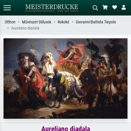
Otthon
Művészet Stílusok
Rokokó
Giovanni-Battista Tiepolo
Aureliano diadala
Alap keresés
MI-képkereső
Keressen művész, műcím vagy stílus
Írja le a jelenetet – pl. zöld rét, sok
szerint – pl. Monet, Csillagos éj,
piros absztrakt, sötét olajkép, álló akt
impresszionizmus, Hokusai-hullám,
egy fa mellett.
akt.
Aureliano diadala