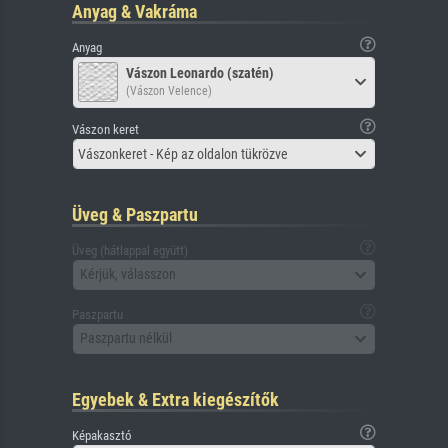
Anyag & Vakráma
Anyag
Vászon Leonardo (szatén)
(Vászon Velence)
Vászon keret
Vászonkeret - Kép az oldalon tükrözve
Üveg & Paszpartu
Üveg (hátlappal együtt)
Kérjük, válasszon
Paszpartu
Paszpartu nélkül
Egyebek & Extra kiegészítők
Képakasztó