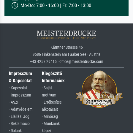
Mo-Do: 7:00 - 16:00 | Fr: 7:00 - 13:00
Kärntner Strasse 46
9586 Finkenstein am Faaker See · Austria
+43 4257 29415 · office@meisterdrucke.com
Impresszum
Kiegészítő
& Kapcsolat
Információk
· Kapcsolat
· Saját
· Impresszum
motívum
· ÁSZF
· Értékesítse
· Adatvédelem
alkotásait
· Elállási Jog
· Minőség
· Reklamáció
· Munkáink
· Rólunk
képei