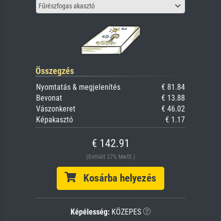
Fűrészfogas akasztó
Összegzés
Nyomtatás & megjelenítés
€ 81.84
Bevonat
€ 13.88
Vászonkeret
€ 46.02
Képakasztó
€ 1.17
€ 142.91
(Enthält 27% MwSt.)
Kosárba helyezés
Képélesség:
KÖZEPES