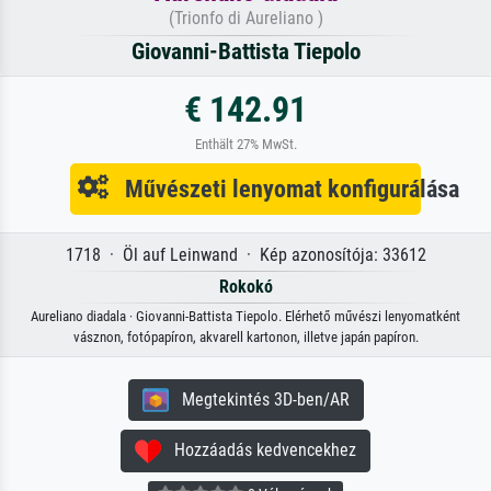
(Trionfo di Aureliano )
Giovanni-Battista Tiepolo
€ 142.91
Enthält 27% MwSt.
Művészeti lenyomat konfigurálása
1718 · Öl auf Leinwand · Kép azonosítója: 33612
Rokokó
Aureliano diadala · Giovanni-Battista Tiepolo. Elérhető művészi lenyomatként
vásznon, fotópapíron, akvarell kartonon, illetve japán papíron.
Megtekintés 3D-ben/AR
Hozzáadás kedvencekhez